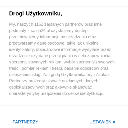
Technologie
Drogi Użytkowniku,
Sport
My, naszych 1162 zaufanych partnerów oraz inne
podmioty z salon24.pl uzyskujemy dostęp i
Społeczeństwo
przechowujemy informacje na urządzeniu oraz
przetwarzamy dane osobowe, takie jak unikalne
Kultura
identyfikatory, standardowe informacje wysyłane przez
urządzenie czy dane przeglądania w celu zapewniania
spersonalizowanych reklam, wybór spersonalizowanych
treści, pomiar reklam i treści, badanie odbiorców oraz
ulepszanie usług. Za zgodą Użytkownika my i Zaufani
X
Facebook
Instagram
Youtube
Partnerzy możemy używać dokładnych danych
geolokalizacyjnych oraz aktywnie skanować
charakterystykę urządzenia do celów identyfikacji.
Web Content Media sp. z o. o. © 2022
Ponieważ cenimy Twoją prywatność, prosimy o zgodę na
korzystanie z tych technologii poprzez kliknięcie
„Akceptuję”. Zgoda jest dobrowolna i zawsze możesz ją
Pomoc
O nas
Praca
Reklama
Kontakt
zmienić/wycofać klikając przycisk ustawień prywatności
PARTNERZY
USTAWIENIA
znajdujący się w lewym dolnym rogu strony
. Niektóre