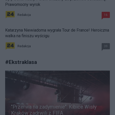
Prawomocny wyrok
Redakcja
16
Katarzyna Niewiadoma wygrała Tour de France! Heroiczna
walka na finiszu wyścigu
Redakcja
39
#
Ekstraklasa
"Przerwa na zadymienie". Kibice Wisły
Kraków zadrwili z FIFA