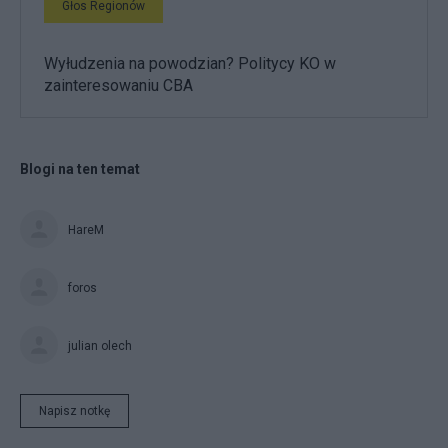
Głos Regionów
Wyłudzenia na powodzian? Politycy KO w
zainteresowaniu CBA
Blogi na ten temat
HareM
foros
julian olech
Napisz notkę