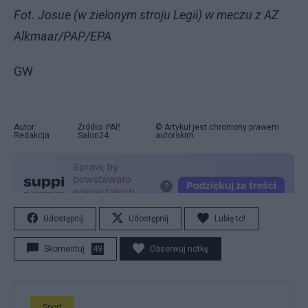
Fot. Josue (w zielonym stroju Legii) w meczu z AZ
Alkmaar/PAP/EPA
GW
Autor:
Źródło: PAP,
© Artykuł jest chroniony prawem
Redakcja
Salon24
autorskim.
Udostępnij
Udostępnij
Lubię to!
Skomentuj
49
Obserwuj notkę
Sport