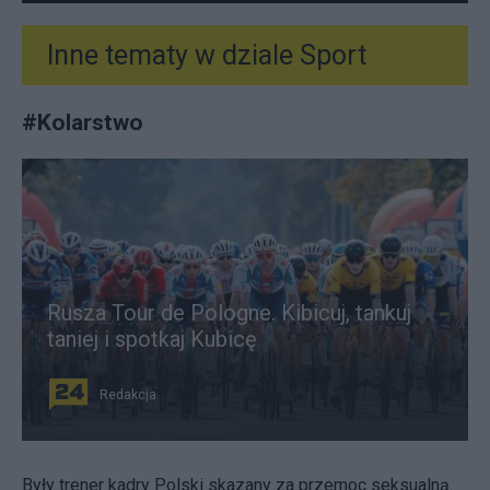
Inne tematy w dziale
Sport
#
Kolarstwo
Rusza Tour de Pologne. Kibicuj, tankuj
taniej i spotkaj Kubicę
Redakcja
Były trener kadry Polski skazany za przemoc seksualną.