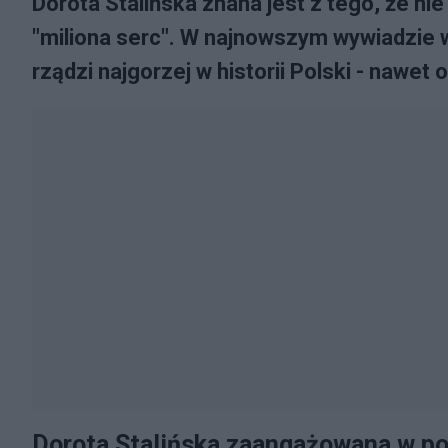
Dorota Stalińska znana jest z tego, że nie 
"miliona serc". W najnowszym wywiadzie 
rządzi najgorzej w historii Polski - nawe
Dorota Stalińska zaangażowana w po