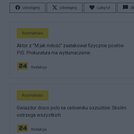
Udostępnij
Udostępnij
Lubię to!
S
Rozmaitości
Aktor z "M jak miłość" zaatakował fizycznie posłów
PiS. Prokuratura ma wytłumaczenie
Redakcja
Rozmaitości
Gwiazdor disco polo na celowniku oszustów. Skolim
ostrzega wszystkich
Redakcja