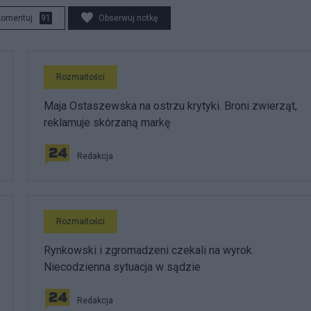
komentuj
91
Obserwuj notkę
Rozmaitości
Maja Ostaszewska na ostrzu krytyki. Broni zwierząt,
reklamuje skórzaną markę
Redakcja
Rozmaitości
Rynkowski i zgromadzeni czekali na wyrok.
Niecodzienna sytuacja w sądzie
Redakcja