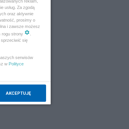
alizowanych reklam,
zę,
ie usług. Za zgodą
ych oraz aktywnie
watność, prosimy o
wolna i zawsze możesz
o,
m rogu strony
.
sprzeciwić się
lem.
 naszych serwisów
ch:
esz w
Polityce
oże
AKCEPTUJĘ