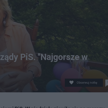
ządy PiS. "Najgorsze w
Obserwuj notkę