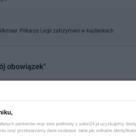
lkmaar. Piłkarze Legii zatrzymani w kajdankach
mój obowiązek"
Reklama
aczego uznała uczestnictwo w zeszłotygodniowym marszu
ki obowiązek", nie szczędząc przy tym ostrych słów i
niku,
fanych partnerów oraz inne podmioty z salon24.pl uzyskujemy dost
bowiązek i za swoje prawo. Dobry obowiązek i należne m
niu oraz przetwarzamy dane osobowe, takie jak unikalne identyfikat