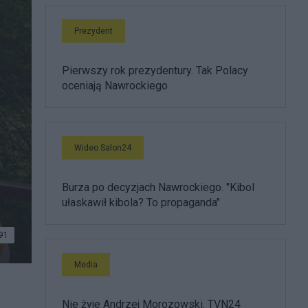
Prezydent
Pierwszy rok prezydentury. Tak Polacy
oceniają Nawrockiego
Wideo Salon24
Burza po decyzjach Nawrockiego. "Kibol
ułaskawił kibola? To propaganda"
91
Media
Nie żyje Andrzej Morozowski. TVN24