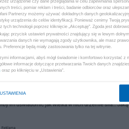
przez urządzenie czy dane przeglądania w celu zapewniania sperson
 ludzi zjechało wczoraj do Warszawy z całej Polski i wier
ych treści, pomiar reklam i treści, badanie odbiorców oraz ulepszan
ozostałym milionom siłę i wiarę, że nie są sami w swojej
fani Partnerzy możemy używać dokładnych danych geolokalizacyjn
tykę urządzenia do celów identyfikacji. Ponieważ cenimy Twoją pry
ciwko obecnej bezwzględnej, łamiącej wszelkie zasady
z tych technologii poprzez kliknięcie „Akceptuję”. Zgoda jest dobro
zyscy przyzwoici ludzie pragną zmiany tego koszmarneg
ikając przycisk ustawień prywatności znajdujący się w lewym dolny
 – grzmiała aktorka.
etwarzania danych nie wymagają zgody użytkownika, ale masz prawo 
. Preferencje będą miały zastosowania tylko na tej witrynie.
, które postanowiły zwrócić się do swoich rodaczek z ape
szymi informacjami, abyś mógł świadomie i komfortowo korzystać z
zęści nadal niezdecydowane co do brania udziału w wybora
gółowe informacje dotyczące przetwarzania Twoich danych znajdzi
s
oraz po kliknięciu w „Ustawienia”.
e dziennikarza, czemu kobiety w Polsce nie głosują.
oim życiu... Prawdopodobnie nie wierzą, że ich głos m
USTAWIENIA
ostały wychowane (przynajmniej duża część z nich),
łby im uświadomić jak wielka w nich drzemie siła... Jaką
Reklama