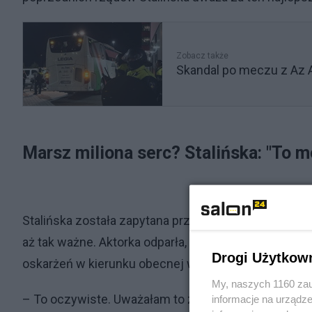
Zobacz także
Skandal po meczu z Az A
Marsz miliona serc? Stalińska: "To 
Stalińska została zapytana przez dziennikarzy, dl
aż tak ważne. Aktorka odparła, że jest to "obywatels
Drogi Użytkow
oskarżeń w kierunku obecnej władzy.
My, naszych 1160 zau
– To oczywiste. Uważałam to za swój obywatelski o
informacje na urządze