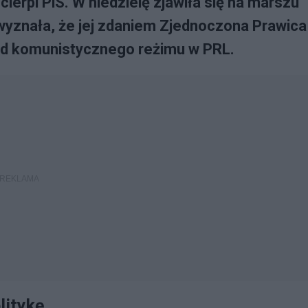
cierpi PiS. W niedzielę zjawiła się na marszu
wyznała, że jej zdaniem Zjednoczona Prawica
t od komunistycznego reżimu w PRL.
litykę