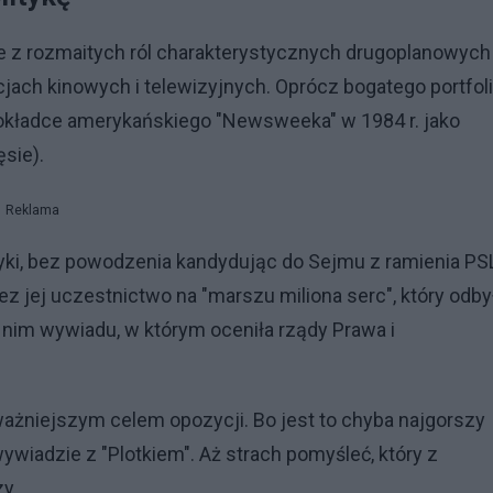
ie z rozmaitych ról charakterystycznych drugoplanowych
kcjach kinowych i telewizyjnych. Oprócz bogatego portfol
 okładce amerykańskiego "Newsweeka" w 1984 r. jako
ęsie).
Reklama
ityki, bez powodzenia kandydując do Sejmu z ramienia PS
z jej uczestnictwo na "marszu miliona serc", który odby
o nim wywiadu, w którym oceniła rządy Prawa i
ważniejszym celem opozycji. Bo jest to chyba najgorszy
wywiadzie z "Plotkiem". Aż strach pomyśleć, który z
y...