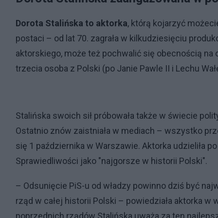
Dorota Stalińska to aktorka
, którą kojarzyć możec
postaci – od lat 70. zagrała w kilkudziesięciu produ
aktorskiego, może też pochwalić się obecnością na
trzecia osoba z Polski (po Janie Pawle II i Lechu Wał
Stalińska swoich sił próbowała także w świecie pol
Ostatnio znów zaistniała w mediach – wszystko prze
się 1 października w Warszawie. Aktorka udzieliła p
Sprawiedliwości jako "najgorsze w historii Polski".
– Odsunięcie PiS-u od władzy powinno dziś być naj
rząd w całej historii Polski – powiedziała aktorka w 
poprzednich rządów Stalińska uważa za ten najlepsz