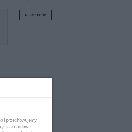
Napisz notkę
 za
ęp i przechowujemy
i
ory, standardowe