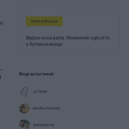
Partie polityczne
io
Będzie nowa partia. Morawiecki ogłosił to
u Rymanowskiego
L.
Blogi na ten temat
ł
Ja Falski
Karolina Nowicka
Sarkastyczny