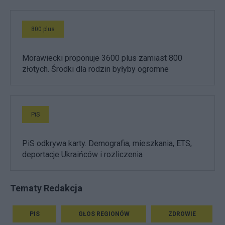
800 plus
Morawiecki proponuje 3600 plus zamiast 800
złotych. Środki dla rodzin byłyby ogromne
PiS
PiS odkrywa karty. Demografia, mieszkania, ETS,
deportacje Ukraińców i rozliczenia
Tematy Redakcja
PIS
GŁOS REGIONÓW
ZDROWIE