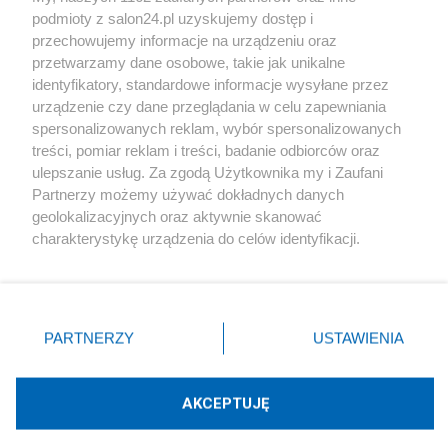
podmioty z salon24.pl uzyskujemy dostęp i
Społeczeństwo
przechowujemy informacje na urządzeniu oraz
przetwarzamy dane osobowe, takie jak unikalne
Kultura
identyfikatory, standardowe informacje wysyłane przez
urządzenie czy dane przeglądania w celu zapewniania
spersonalizowanych reklam, wybór spersonalizowanych
treści, pomiar reklam i treści, badanie odbiorców oraz
ulepszanie usług. Za zgodą Użytkownika my i Zaufani
X
Facebook
Instagram
Youtube
Partnerzy możemy używać dokładnych danych
geolokalizacyjnych oraz aktywnie skanować
charakterystykę urządzenia do celów identyfikacji.
Web Content Media sp. z o. o. © 2022
Ponieważ cenimy Twoją prywatność, prosimy o zgodę na
korzystanie z tych technologii poprzez kliknięcie
„Akceptuję”. Zgoda jest dobrowolna i zawsze możesz ją
Pomoc
O nas
Praca
Reklama
Kontakt
zmienić/wycofać klikając przycisk ustawień prywatności
PARTNERZY
USTAWIENIA
znajdujący się w lewym dolnym rogu strony
. Niektóre
rodzaje przetwarzania danych nie wymagają zgody
użytkownika, ale masz prawo sprzeciwić się takiemu
AKCEPTUJĘ
przetwarzaniu. Preferencje będą miały zastosowania tylko
Technologię dostarcza:
W3media.pl
na tej witrynie.