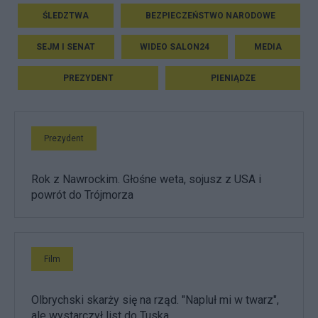
ŚLEDZTWA
BEZPIECZEŃSTWO NARODOWE
SEJM I SENAT
WIDEO SALON24
MEDIA
PREZYDENT
PIENIĄDZE
Prezydent
Rok z Nawrockim. Głośne weta, sojusz z USA i
powrót do Trójmorza
Film
Olbrychski skarży się na rząd. "Napluł mi w twarz",
ale wystarczył list do Tuska