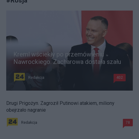
#
Rosja
Kreml wściekły po przemówieniu
Nawrockiego. Zacharowa dostała szału
Redakcja
402
Drugi Prigożyn. Zagroził Putinowi atakiem, miliony
obejrzało nagranie
Redakcja
78