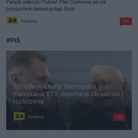
Parada słabości Putina? Plac Czerwony już nie
przypomina dawnej potęgi Rosji
Redakcja
206
#
PiS
PiS odkrywa karty. Demografia,
mieszkania, ETS, deportacje Ukraińców i
rozliczenia
Redakcja
198