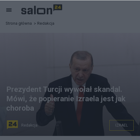
Strona główna
Redakcja
Prezydent Turcji wywołał skandal.
Mówi, że popieranie Izraela jest jak
choroba
Redakcja
IZRAEL
PAP