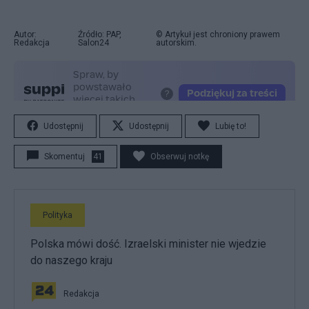
Autor:
Źródło: PAP,
© Artykuł jest chroniony prawem
Redakcja
Salon24
autorskim.
Udostępnij
Udostępnij
Lubię to!
Skomentuj
41
Obserwuj notkę
Polityka
Polska mówi dość. Izraelski minister nie wjedzie
do naszego kraju
Redakcja