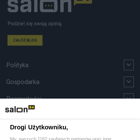
Podziel się swoją opinią
ZAŁÓŻ BLOG
Polityka
Gospodarka
Rozmaitości
Technologie
Drogi Użytkowniku,
Sport
My, naszych 1162 zaufanych partnerów oraz inne