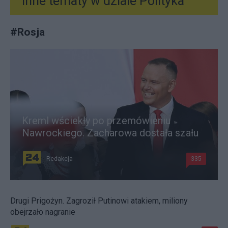
Inne tematy w dziale
Polityka
#
Rosja
Kreml wściekły po przemówieniu
Nawrockiego. Zacharowa dostała szału
Redakcja
335
Drugi Prigożyn. Zagroził Putinowi atakiem, miliony
obejrzało nagranie