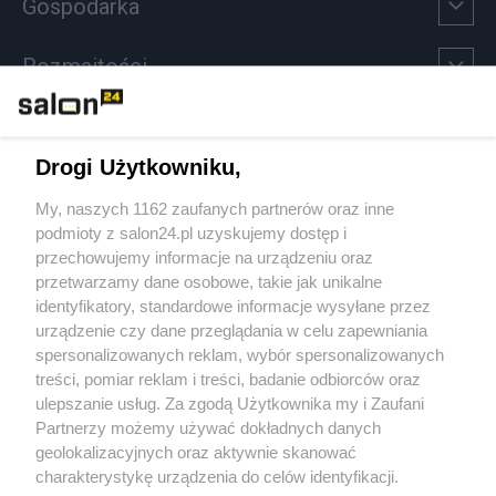
Gospodarka
Rozmaitości
Technologie
Drogi Użytkowniku,
Sport
My, naszych 1162 zaufanych partnerów oraz inne
podmioty z salon24.pl uzyskujemy dostęp i
Społeczeństwo
przechowujemy informacje na urządzeniu oraz
przetwarzamy dane osobowe, takie jak unikalne
Kultura
identyfikatory, standardowe informacje wysyłane przez
urządzenie czy dane przeglądania w celu zapewniania
spersonalizowanych reklam, wybór spersonalizowanych
treści, pomiar reklam i treści, badanie odbiorców oraz
ulepszanie usług. Za zgodą Użytkownika my i Zaufani
X
Facebook
Instagram
Youtube
Partnerzy możemy używać dokładnych danych
geolokalizacyjnych oraz aktywnie skanować
charakterystykę urządzenia do celów identyfikacji.