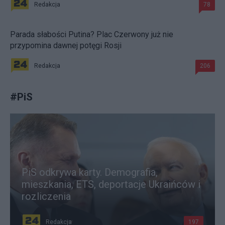
Redakcja
78
Parada słabości Putina? Plac Czerwony już nie
przypomina dawnej potęgi Rosji
Redakcja
206
#
PiS
PiS odkrywa karty. Demografia,
mieszkania, ETS, deportacje Ukraińców i
rozliczenia
Redakcja
197