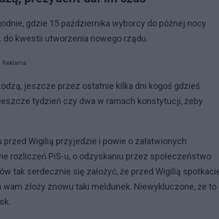
dnie, gdzie 15 października wyborcy do późnej nocy
n. do kwestii utworzenia nowego rządu.
Reklama
dzą, jeszcze przez ostatnie kilka dni kogoś gdzieś
jeszcze tydzień czy dwa w ramach konstytucji, żeby
przed Wigilią przyjedzie i powie o załatwionych
ie rozliczeń PiS-u, o odzyskaniu przez społeczeństwo
w tak serdecznie się założyć, że przed Wigilią spotkaci
 on wam złoży znowu taki meldunek. Niewykluczone, że to
sk.