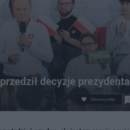
uprzedził decyzje prezydenta
1
Obserwuj notkę
o spotkania z mieszkańcami we wrocławskiej dzielnicy