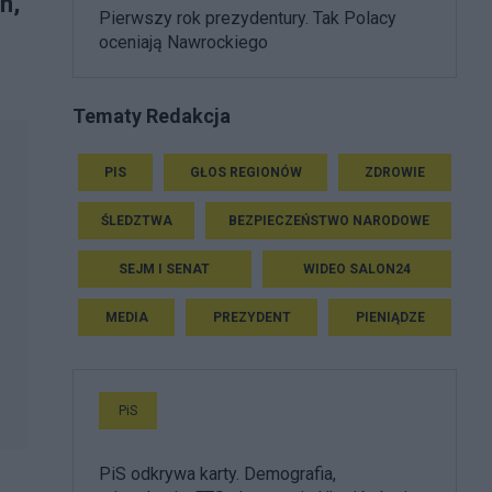
n,
Pierwszy rok prezydentury. Tak Polacy
oceniają Nawrockiego
Tematy Redakcja
PIS
GŁOS REGIONÓW
ZDROWIE
ŚLEDZTWA
BEZPIECZEŃSTWO NARODOWE
SEJM I SENAT
WIDEO SALON24
MEDIA
PREZYDENT
PIENIĄDZE
PiS
PiS odkrywa karty. Demografia,