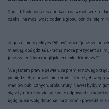
Donald Tusk podczas spotkania na wrocławskim Jago
czekali na możliwość oddania głosu, odniósł się m.i
Jego zdaniem politycy PiS być może "jeszcze poszko
mianują, coś gdzieś ukradną, może prezydent da im 
jeszcze coś tam mogli jakieś deale dokończyć".
"Ale jestem prawie pewien, że premier nowego rządu 
pieniądzach, o powołaniu komisji śledczych w spraw
mediów publicznych, prokuratury. Nawet byłbym gotó
się z tym, kto będzie brał za to odpowiedzialność i
będę ja, ale wolę dmuchać na zimne" - powiedział Tu