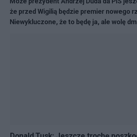
Może prezydent Andrzej Duda da PiS jeszc
że przed Wigilią będzie premier nowego rz
Niewykluczone, że to będę ja, ale wolę dm
Donald Tusk: Jeszcze trochę poszko