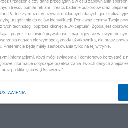
przez urządzenie czy dane przeglądania w celu zapewniania sperson
ych treści, pomiar reklam i treści, badanie odbiorców oraz ulepszan
fani Partnerzy możemy używać dokładnych danych geolokalizacyjn
tykę urządzenia do celów identyfikacji. Ponieważ cenimy Twoją pry
z tych technologii poprzez kliknięcie „Akceptuję”. Zgoda jest dobro
ikając przycisk ustawień prywatności znajdujący się w lewym dolny
etwarzania danych nie wymagają zgody użytkownika, ale masz prawo 
. Preferencje będą miały zastosowania tylko na tej witrynie.
szymi informacjami, abyś mógł świadomie i komfortowo korzystać z
gółowe informacje dotyczące przetwarzania Twoich danych znajdzi
s
oraz po kliknięciu w „Ustawienia”.
USTAWIENIA