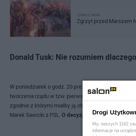
Zobacz także
Zgrzyt przed Marszem N
Donald Tusk: Nie rozumiem dlaczego
W poniedziałek o godz. 20 prezydent wygłosił oręd
tworzenia rządu w tzw. pierwszym kroku. Jednak jes
zgodnie z którymi miałby ją otrzymać premier Mate
Drogi Użytkow
Marek Sawicki z PSL.
O decyzji ogłoszonej w trakc
My, naszych 1162 zau
informacje na urządze