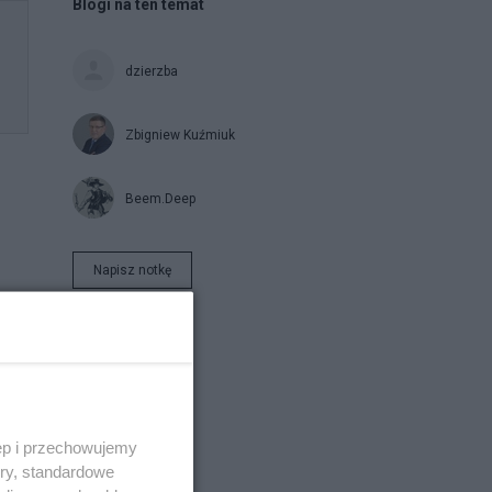
Blogi na ten temat
dzierzba
Zbigniew Kuźmiuk
Beem.Deep
Napisz notkę
sję
e,
scu
.
ęp i przechowujemy
ory, standardowe