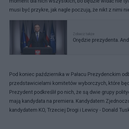
moment dla nich wszystkich, bo będzie widać nie tylko t
musi być przykre, jak nagle poczują, że nikt z nimi ni
Zobacz także
Orędzie prezydenta. An
Pod koniec października w Pałacu Prezydenckim odb
przedstawicielami komitetów wyborczych, które bę
Prezydent podkreślił po nich, że są dwie grupy polit
mają kandydata na premiera. Kandydatem Zjednoczon
kandydatem KO, Trzeciej Drogi i Lewicy - Donald Tusk