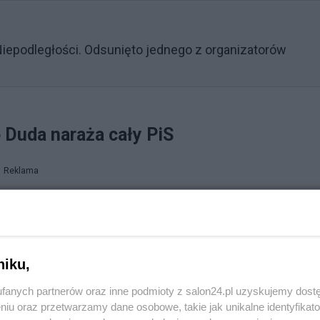
iepodległości. Odsunięto jednego z organizatorów
 Duda naraża cały PiS
Reklama
zie, w którym poinformował, komu zamierza powierzyć mi
zcze przed godziną 20 pojawiły się doniesienia medialn
usz Morawiecki, a Marszałkiem Seniorem miałby zostać
niku,
ie orędzia prezydenta możecie przeczytać w tym miej
fanych partnerów oraz inne podmioty z salon24.pl uzyskujemy dost
niu oraz przetwarzamy dane osobowe, takie jak unikalne identyfikat