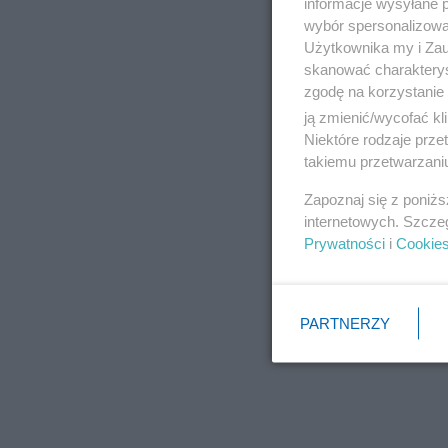
informacje wysyłane 
wybór spersonalizowan
Użytkownika my i Zau
skanować charakterys
zgodę na korzystanie 
ją zmienić/wycofać kl
Niektóre rodzaje prz
takiemu przetwarzaniu
Zapoznaj się z poniż
internetowych. Szcze
Prywatności
i
Cookie
PARTNERZY