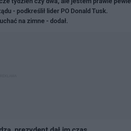
ze tydzień czy dwa, ale jestem prawie pewie
ądu - podkreślił lider PO Donald Tusk.
uchać na zimne - dodał.
dzą, prezydent dał im czas