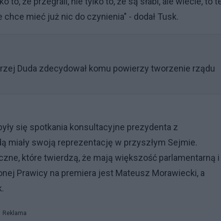
o, że przegrali, nie tylko to, że są słabi, ale wiecie, to t
e chce mieć już nic do czynienia" - dodał Tusk.
drzej Duda zdecydował komu powierzy tworzenie rządu
yły się spotkania konsultacyjne prezydenta z
dą miały swoją reprezentację w przyszłym Sejmie.
yczne, które twierdzą, że mają większość parlamentarną i
ej Prawicy na premiera jest Mateusz Morawiecki, a
.
Reklama