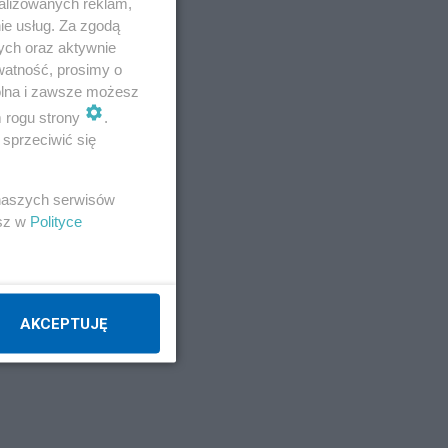
alizowanych reklam,
ie usług. Za zgodą
ych oraz aktywnie
watność, prosimy o
wolna i zawsze możesz
m rogu strony
.
sprzeciwić się
 naszych serwisów
esz w
Polityce
AKCEPTUJĘ