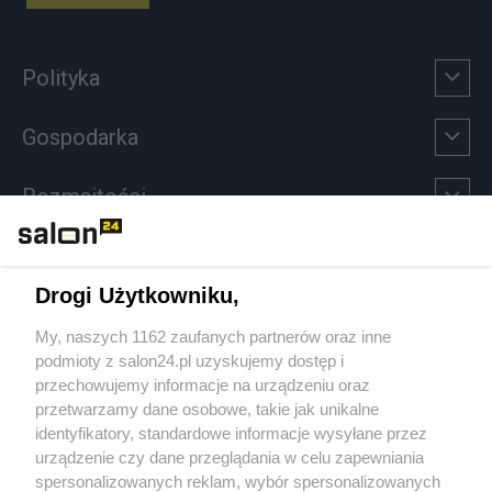
Polityka
Gospodarka
Rozmaitości
Technologie
Drogi Użytkowniku,
Sport
My, naszych 1162 zaufanych partnerów oraz inne
podmioty z salon24.pl uzyskujemy dostęp i
Społeczeństwo
przechowujemy informacje na urządzeniu oraz
przetwarzamy dane osobowe, takie jak unikalne
Kultura
identyfikatory, standardowe informacje wysyłane przez
urządzenie czy dane przeglądania w celu zapewniania
spersonalizowanych reklam, wybór spersonalizowanych