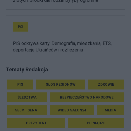
złotych. Środki dla rodzin byłyby ogromne
PiS
PiS odkrywa karty. Demografia, mieszkania, ETS,
deportacje Ukraińców i rozliczenia
Tematy Redakcja
PIS
GŁOS REGIONÓW
ZDROWIE
ŚLEDZTWA
BEZPIECZEŃSTWO NARODOWE
SEJM I SENAT
WIDEO SALON24
MEDIA
PREZYDENT
PIENIĄDZE