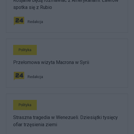
Rosjanie będą rozmawiać z Amerykanami. Ławrow
spotka się z Rubio
Redakcja
Polityka
Przełomowa wizyta Macrona w Syrii
Redakcja
Polityka
Straszna tragedia w Wenezueli. Dziesiątki tysięcy
ofiar trzęsienia ziemi