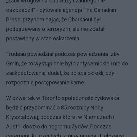
„zabił wrogów narodu Gazy i żadnego nie
oszczędził” - cytowała agencja The Canadian
Press, przypominając, że Charkaoui był
podejrzewany o terroryzm, ale nie został
postawiony w stan oskarżenia.
Trudeau powiedział podczas powiedzenia Izby
Gmin, że to wystąpienie było antysemickie i nie do
zaakceptowania, dodał, że policja określi, czy
rozpocznie postępowanie karne.
W czwartek w Toronto społeczność żydowska
będzie przypominać o 85 rocznicy Nocy
Kryształowej, podczas której w Niemczech i
Austrii doszło do pogromu Żydów. Podczas
ceremonii ku czci tych, którzy przeżyli Holokaust,