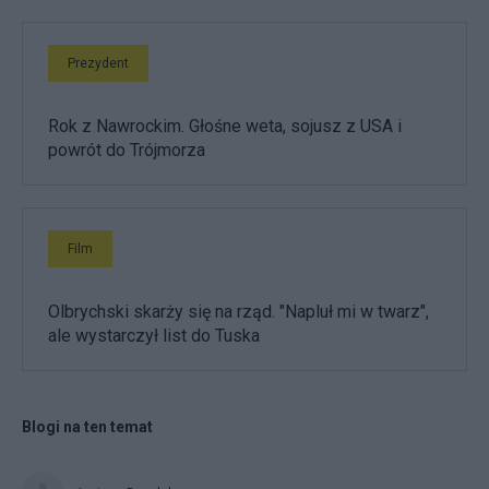
Prezydent
Rok z Nawrockim. Głośne weta, sojusz z USA i
powrót do Trójmorza
Film
Olbrychski skarży się na rząd. "Napluł mi w twarz",
ale wystarczył list do Tuska
Blogi na ten temat