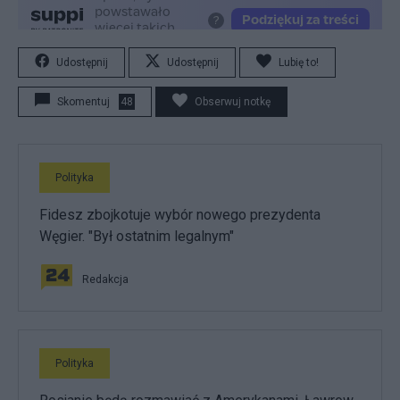
Udostępnij
Udostępnij
Lubię to!
Skomentuj
48
Obserwuj notkę
Polityka
Fidesz zbojkotuje wybór nowego prezydenta
Węgier. "Był ostatnim legalnym"
Redakcja
Polityka