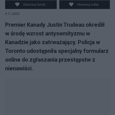
zatrważający". Fot. PAP/EPA/REHAN KHAN
Obserwuj temat
Obserwuj notkę
9.11.2023
Premier Kanady Justin Trudeau określił
w środę wzrost antysemityzmu w
Kanadzie jako zatrważający. Policja w
Toronto udostępniła specjalny formularz
online do zgłaszania przestępstw z
nienawiści.