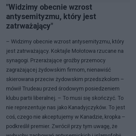
"Widzimy obecnie wzrost
antysemityzmu, który jest
zatrważający"
– Widzimy obecnie wzrost antysemityzmu, który
jest zatrważający. Koktajle Mołotowa rzucane na
synagogi. Przerażające groźby przemocy
zagrażającej żydowskim firmom, nienawiść
skierowana przeciw żydowskim przedszkolom –
mówił Trudeau przed środowym posiedzeniem
klubu partii liberalnej. – To musi się skończyć. To
nie reprezentuje nas jako Kanadyjczyków. To jest
coś, czego nie akceptujemy w Kanadzie, kropka –
podkreślił premier. Zwrócił przy tym uwagę, że
wybuchy zachowań antysemickich i islamofobii