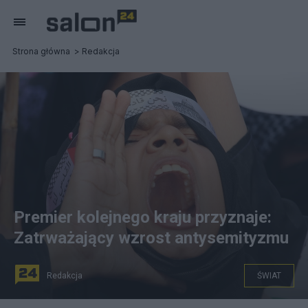
Strona główna
Redakcja
Premier kolejnego kraju przyznaje:
Zatrważający wzrost antysemityzmu
Redakcja
ŚWIAT
"Widzimy obecnie wzrost antysemityzmu, który jest