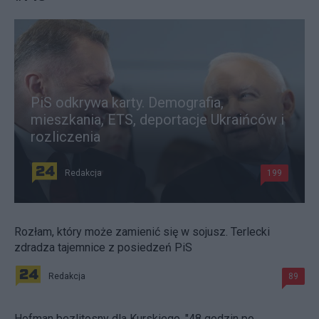
PiS odkrywa karty. Demografia,
mieszkania, ETS, deportacje Ukraińców i
rozliczenia
Redakcja
199
Rozłam, który może zamienić się w sojusz. Terlecki
zdradza tajemnice z posiedzeń PiS
Redakcja
89
Hofman bezlitosny dla Kurskiego. "48 godzin po