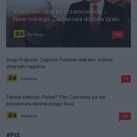
Kreml wściekły po przemówieniu
Nawrockiego. Zacharowa dostała szału
Redakcja
458
Drugi Prigożyn. Zagroził Putinowi atakiem, miliony
obejrzało nagranie
Redakcja
78
Parada słabości Putina? Plac Czerwony już nie
przypomina dawnej potęgi Rosji
Redakcja
206
#
PiS