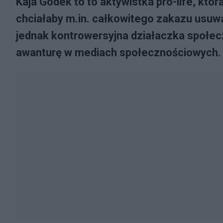
Kaja Godek to to aktywistka pro-life, któ
chciałaby m.in. całkowitego zakazu usuwa
jednak kontrowersyjna działaczka społec
awanturę w mediach społecznościowych.