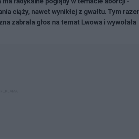
ra ma radykalne poglądy w temacie aborcji -
nia ciąży, nawet wynikłej z gwałtu. Tym raz
zna zabrała głos na temat Lwowa i wywołała