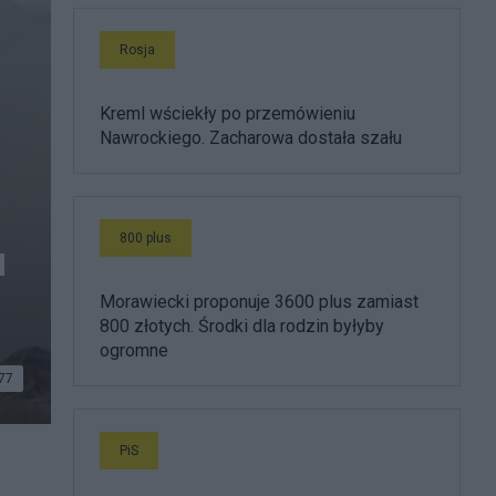
Rosja
Kreml wściekły po przemówieniu
Nawrockiego. Zacharowa dostała szału
800 plus
u
Morawiecki proponuje 3600 plus zamiast
800 złotych. Środki dla rodzin byłyby
ogromne
77
PiS