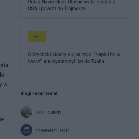
Rok z Nawrockim. Głośne weta, sojusz z
USA i powrót do Trójmorza
Film
Olbrychski skarży się na rząd. "Napluł mi w
twarz", ale wystarczył list do Tuska
ięta
ki
y w
Blogi na ten temat
Jan Filip Libicki
ie
Independent Trader