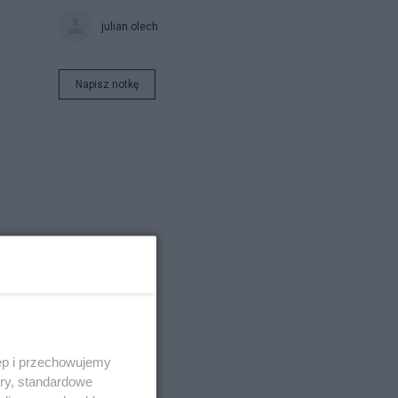
julian olech
Napisz notkę
ęp i przechowujemy
ory, standardowe