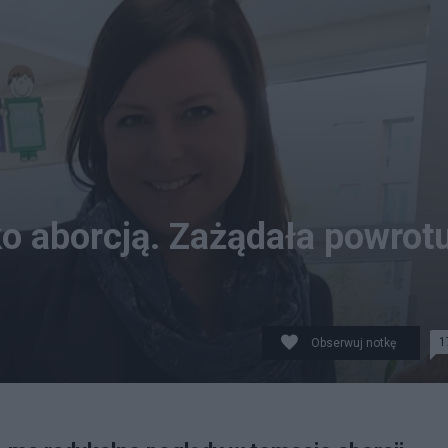
ko aborcją. Zażądała powrot
1
Obserwuj notkę