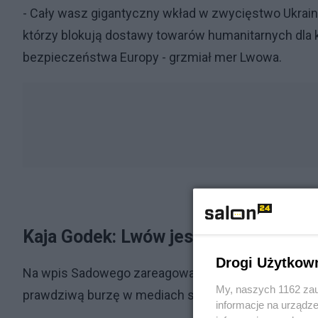
- Cały wasz gigantyczny wkład w zwycięstwo Ukrainy
którzy blokują dostawy towarów humanitarnych dla kra
bezpieczeństwa Europy - grzmiał mer Lwowa.
Kaja Godek: Lwów jest polski
Drogi Użytkow
Na wpis Sadowego zareagowała Kaja Godek. Antyab
My, naszych 1162 zau
prawdziwą burzę w mediach społecznościowych.
informacje na urządze