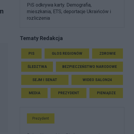
PiS odkrywa karty. Demografia,
em
mieszkania, ETS, deportacje Ukraińców i
rozliczenia
Tematy Redakcja
PIS
GŁOS REGIONÓW
ZDROWIE
ŚLEDZTWA
BEZPIECZEŃSTWO NARODOWE
SEJM I SENAT
WIDEO SALON24
MEDIA
PREZYDENT
PIENIĄDZE
Prezydent