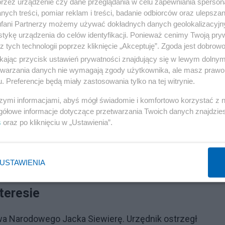
przez urządzenie czy dane przeglądania w celu zapewniania sperson
d ZSRR całkowicie bezpodstawnie. Tak tylko przypominam
ych treści, pomiar reklam i treści, badanie odbiorców oraz ulepszan
fani Partnerzy możemy używać dokładnych danych geolokalizacyjn
.
tykę urządzenia do celów identyfikacji. Ponieważ cenimy Twoją pry
z tych technologii poprzez kliknięcie „Akceptuję”. Zgoda jest dobro
ikając przycisk ustawień prywatności znajdujący się w lewym dolny
etwarzania danych nie wymagają zgody użytkownika, ale masz prawo 
. Preferencje będą miały zastosowania tylko na tej witrynie.
szymi informacjami, abyś mógł świadomie i komfortowo korzystać z
gółowe informacje dotyczące przetwarzania Twoich danych znajdzi
Reklama
s
oraz po kliknięciu w „Ustawienia”.
oku, obydwa państwa uznały obecną granicę (art. 1
Lwowa mają jedynie charakter pozaprawny - poinformow
USTAWIENIA
teresie
wa Narodowego Jacka Siewierę. Urzędnik ostrzegł