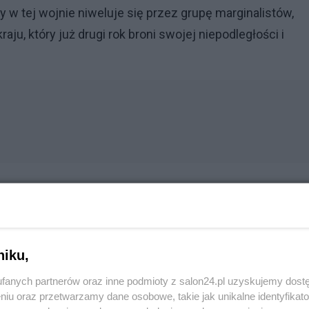
 w tej wojnie niweluje się przez grupę marginalistów,
ju, który już drugi rok broni swojej niepodległości i
Reklama
niku,
orcyjna działaczka wywołała swoim zachowaniem
fanych partnerów oraz inne podmioty z salon24.pl uzyskujemy dost
niu oraz przetwarzamy dane osobowe, takie jak unikalne identyfikat