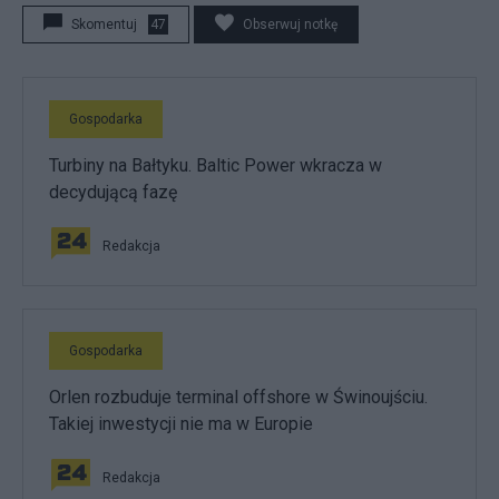
Skomentuj
47
Obserwuj notkę
Gospodarka
Turbiny na Bałtyku. Baltic Power wkracza w
decydującą fazę
Redakcja
Gospodarka
Orlen rozbuduje terminal offshore w Świnoujściu.
Takiej inwestycji nie ma w Europie
Redakcja