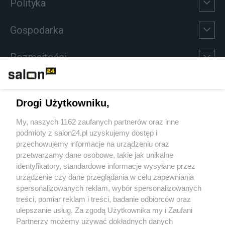
Polityka
Gospodarka
Rozmaitości
Technologie
Drogi Użytkowniku,
Sport
My, naszych 1162 zaufanych partnerów oraz inne
podmioty z salon24.pl uzyskujemy dostęp i
Społeczeństwo
przechowujemy informacje na urządzeniu oraz
przetwarzamy dane osobowe, takie jak unikalne
Kultura
identyfikatory, standardowe informacje wysyłane przez
urządzenie czy dane przeglądania w celu zapewniania
spersonalizowanych reklam, wybór spersonalizowanych
treści, pomiar reklam i treści, badanie odbiorców oraz
ulepszanie usług. Za zgodą Użytkownika my i Zaufani
X
Facebook
Instagram
Youtube
Partnerzy możemy używać dokładnych danych