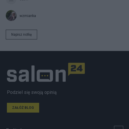
wzmianka
Napisz notkę
Podziel się swoją opinią
ZAŁÓŻ BLOG