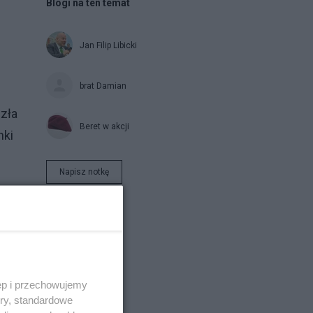
Blogi na ten temat
Jan Filip Libicki
brat Damian
szła
Beret w akcji
nki
Napisz notkę
ęp i przechowujemy
ory, standardowe