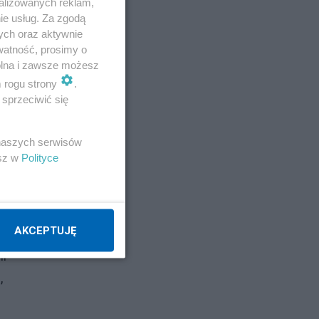
alizowanych reklam,
ie usług. Za zgodą
ych oraz aktywnie
watność, prosimy o
wolna i zawsze możesz
m rogu strony
.
sprzeciwić się
 naszych serwisów
esz w
Polityce
AKCEPTUJĘ
ni
,