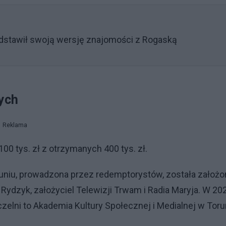
edstawił swoją wersję znajomości z Rogaską
tych
Reklama
0 tys. zł z otrzymanych 400 tys. zł.
runiu, prowadzona przez redemptorystów, została założo
ydzyk, założyciel Telewizji Trwam i Radia Maryja. W 202
zelni to Akademia Kultury Społecznej i Medialnej w Toru