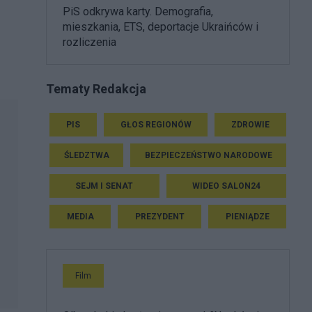
PiS odkrywa karty. Demografia,
mieszkania, ETS, deportacje Ukraińców i
rozliczenia
Tematy Redakcja
PIS
GŁOS REGIONÓW
ZDROWIE
ŚLEDZTWA
BEZPIECZEŃSTWO NARODOWE
SEJM I SENAT
WIDEO SALON24
MEDIA
PREZYDENT
PIENIĄDZE
Film