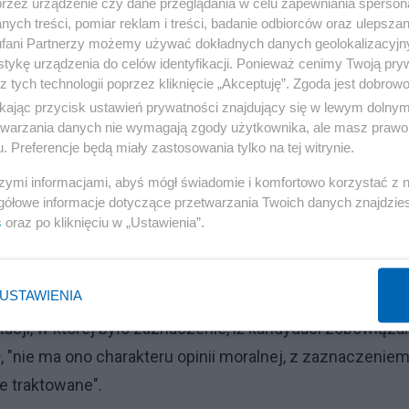
przez urządzenie czy dane przeglądania w celu zapewniania sperson
ych treści, pomiar reklam i treści, badanie odbiorców oraz ulepszan
fani Partnerzy możemy używać dokładnych danych geolokalizacyjn
tykę urządzenia do celów identyfikacji. Ponieważ cenimy Twoją pry
z tych technologii poprzez kliknięcie „Akceptuję”. Zgoda jest dobro
ikając przycisk ustawień prywatności znajdujący się w lewym dolny
etwarzania danych nie wymagają zgody użytkownika, ale masz prawo 
. Preferencje będą miały zastosowania tylko na tej witrynie.
szymi informacjami, abyś mógł świadomie i komfortowo korzystać z
gółowe informacje dotyczące przetwarzania Twoich danych znajdzi
s
oraz po kliknięciu w „Ustawienia”.
USTAWIENIA
acji, w której było zaznaczenie, iż kandydaci zobowiąza
 "nie ma ono charakteru opinii moralnej, z zaznaczeniem
e traktowane".