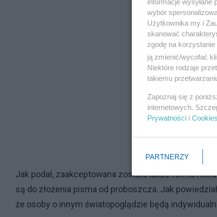
informacje wysyłane 
wybór spersonalizowan
Użytkownika my i Zau
skanować charakterys
zgodę na korzystanie 
ją zmienić/wycofać kl
Niektóre rodzaje prz
takiemu przetwarzaniu
Zapoznaj się z poniż
internetowych. Szcze
Prywatności
i
Cookie
PARTNERZY
Jak podał, zaakceptowana została także forma rekrut
są do złożenia pisma od proboszcza. Jak powiedział,
że osoby o innym światopoglądzie będą indywidualn