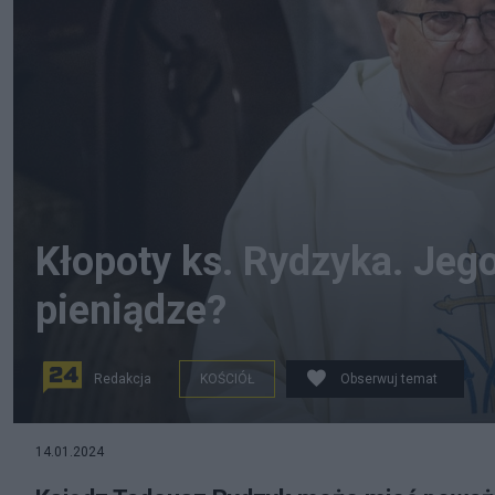
Kłopoty ks. Rydzyka. Jeg
pieniądze?
Redakcja
KOŚCIÓŁ
Obserwuj temat
PAP
14.01.2024