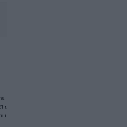
na
1 r.
niu.