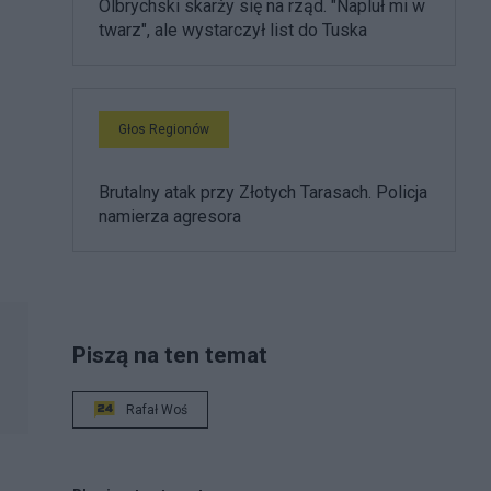
Olbrychski skarży się na rząd. "Napluł mi w
twarz", ale wystarczył list do Tuska
Głos Regionów
Brutalny atak przy Złotych Tarasach. Policja
namierza agresora
Piszą na ten temat
Rafał Woś