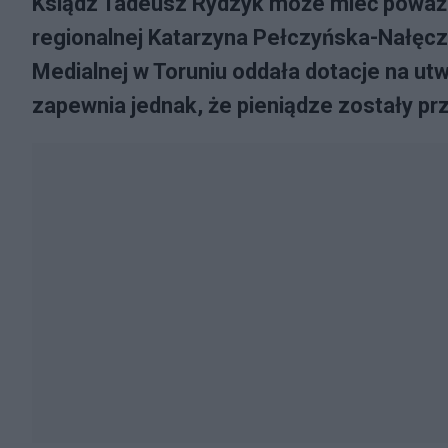
Ksiądz Tadeusz Rydzyk może mieć poważne 
regionalnej Katarzyna Pełczyńska-Nałęcz
Medialnej w Toruniu oddała dotacje na ut
zapewnia jednak, że pieniądze zostały p