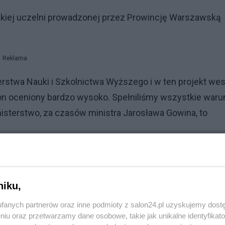
ńskiej uczelni prowadzonej przez Prowincję Warszawską
Reklama
terstwa Nauki i Szkolnictwa Wyższego i w ten projekt we
ł on oceniony bardzo wysoko. Spełniliśmy wszystkie waru
inisterstwo, za czasów ministra Jarosława Gowina, to
niku,
fanych partnerów oraz inne podmioty z salon24.pl uzyskujemy dost
niu oraz przetwarzamy dane osobowe, takie jak unikalne identyfikat