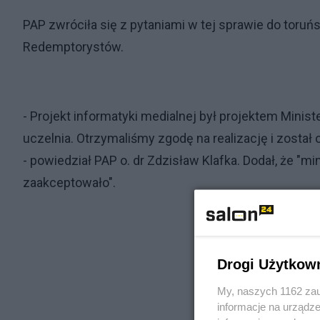
PAP zwróciła się z pytaniami w tej sprawie do toru
Redemptorystów.
- Projekt informatyki medialnej był projektem Minis
uczelnia. Otrzymaliśmy zgodę na realizację i zosta
- powiedział PAP o. dr Zdzisław Klafka. Dodał, że "m
zaakceptowało".
Drogi Użytkow
My, naszych 1162 zau
informacje na urządze