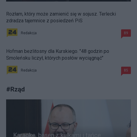
Rozłam, który może zamienić się w sojusz. Terlecki
zdradza tajemnice z posiedzeń PiS
Redakcja
89
Hofman bezlitosny dla Kurskiego. "48 godzin po
Smoleńsku liczył, których posłów wyciągnąć"
Redakcja
85
#
Rząd
Karaoke, basen z kulkami i tańce