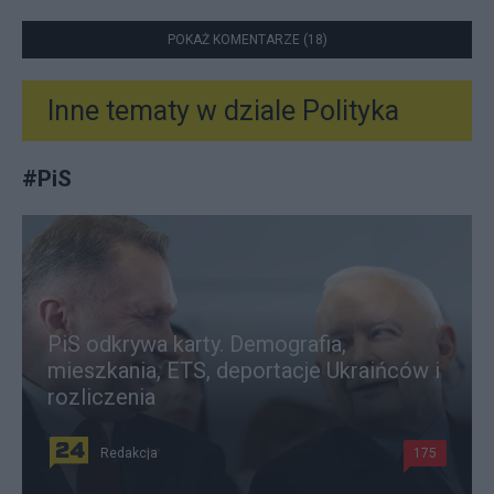
POKAŻ KOMENTARZE (18)
Inne tematy w dziale
Polityka
#
PiS
PiS odkrywa karty. Demografia,
mieszkania, ETS, deportacje Ukraińców i
rozliczenia
Redakcja
175