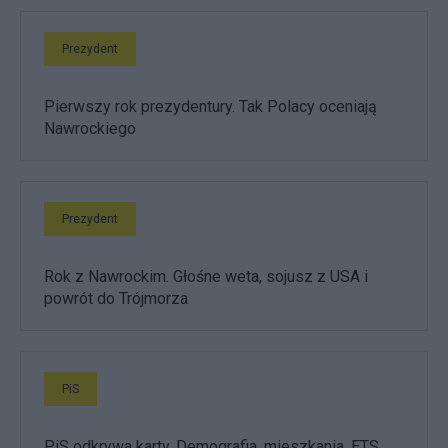
Prezydent
Pierwszy rok prezydentury. Tak Polacy oceniają
Nawrockiego
Prezydent
Rok z Nawrockim. Głośne weta, sojusz z USA i
powrót do Trójmorza
PiS
PiS odkrywa karty. Demografia, mieszkania, ETS,