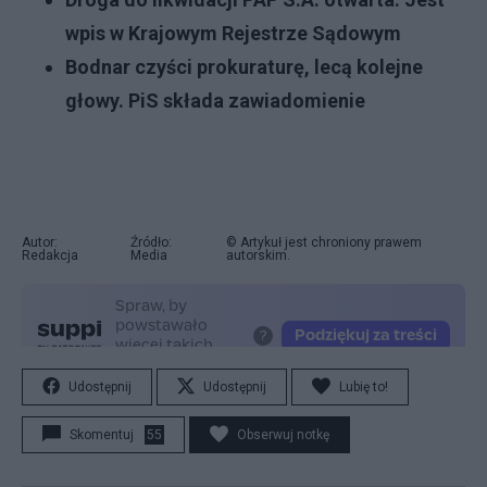
wpis w Krajowym Rejestrze Sądowym
Bodnar czyści prokuraturę, lecą kolejne
głowy. PiS składa zawiadomienie
Autor:
Źródło:
© Artykuł jest chroniony prawem
Redakcja
Media
autorskim.
Udostępnij
Udostępnij
Lubię to!
Skomentuj
55
Obserwuj notkę