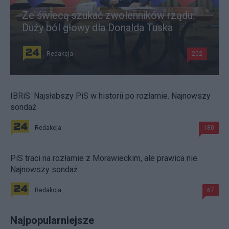
Ze świecą szukać zwolenników rządu.
Duży ból głowy dla Donalda Tuska
Redakcja
202
IBRiS: Najsłabszy PiS w historii po rozłamie. Najnowszy
sondaż
Redakcja
180
PiS traci na rozłamie z Morawieckim, ale prawica nie.
Najnowszy sondaż
Redakcja
67
Najpopularniejsze