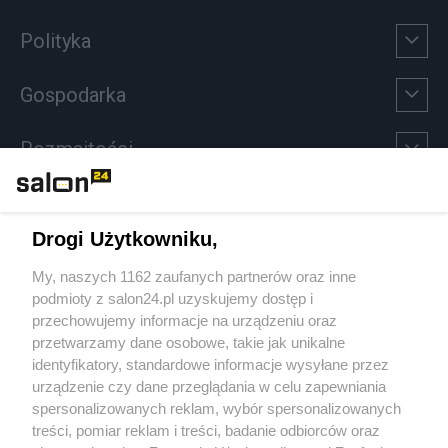
Polityka
Gospodarka
Rozmaitości
Technologie
Drogi Użytkowniku,
Sport
My, naszych 1162 zaufanych partnerów oraz inne
podmioty z salon24.pl uzyskujemy dostęp i
Społeczeństwo
przechowujemy informacje na urządzeniu oraz
przetwarzamy dane osobowe, takie jak unikalne
Kultura
identyfikatory, standardowe informacje wysyłane przez
urządzenie czy dane przeglądania w celu zapewniania
spersonalizowanych reklam, wybór spersonalizowanych
treści, pomiar reklam i treści, badanie odbiorców oraz