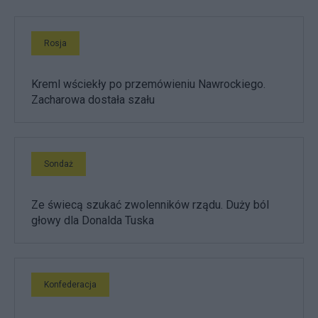
Rosja
Kreml wściekły po przemówieniu Nawrockiego.
Zacharowa dostała szału
Sondaż
Ze świecą szukać zwolenników rządu. Duży ból
głowy dla Donalda Tuska
Konfederacja