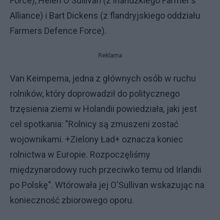
Force), Helen O'Sullivan (z irlandzkiego Farmer's
Alliance) i Bart Dickens (z flandryjskiego oddziału
Farmers Defence Force).
Reklama
Van Keimpema, jedna z głównych osób w ruchu
rolników, który doprowadził do politycznego
trzęsienia ziemi w Holandii powiedziała, jaki jest
cel spotkania: "Rolnicy są zmuszeni zostać
wojownikami. +Zielony Ład+ oznacza koniec
rolnictwa w Europie. Rozpoczęliśmy
międzynarodowy ruch przeciwko temu od Irlandii
po Polskę". Wtórowała jej O'Sullivan wskazując na
konieczność zbiorowego oporu.