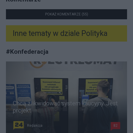
POKAŻ KOMENTARZE (55)
Inne tematy w dziale
Polityka
#
Konfederacja
Chcą zlikwidować system kaucyjny. Jest
projekt
Redakcja
82