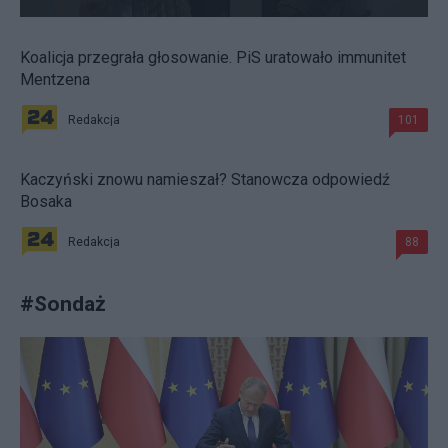
Koalicja przegrała głosowanie. PiS uratowało immunitet
Mentzena
Redakcja
101
Kaczyński znowu namieszał? Stanowcza odpowiedź
Bosaka
Redakcja
88
#
Sondaż