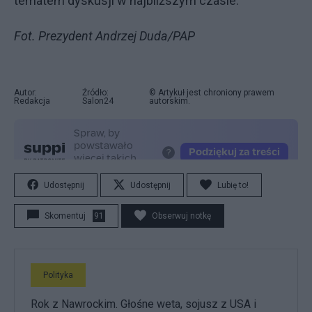
tematem dyskusji w najbliższym czasie.
Fot. Prezydent Andrzej Duda/PAP
Autor:
Źródło:
© Artykuł jest chroniony prawem
Redakcja
Salon24
autorskim.
Udostępnij
Udostępnij
Lubię to!
Skomentuj
91
Obserwuj notkę
Polityka
Rok z Nawrockim. Głośne weta, sojusz z USA i