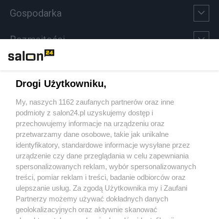
Gospodarka
Rozmaitości
Technologie
Drogi Użytkowniku,
Sport
My, naszych 1162 zaufanych partnerów oraz inne
podmioty z salon24.pl uzyskujemy dostęp i
Społeczeństwo
przechowujemy informacje na urządzeniu oraz
przetwarzamy dane osobowe, takie jak unikalne
Kultura
identyfikatory, standardowe informacje wysyłane przez
urządzenie czy dane przeglądania w celu zapewniania
spersonalizowanych reklam, wybór spersonalizowanych
treści, pomiar reklam i treści, badanie odbiorców oraz
ulepszanie usług. Za zgodą Użytkownika my i Zaufani
X
Facebook
Instagram
Youtube
Partnerzy możemy używać dokładnych danych
geolokalizacyjnych oraz aktywnie skanować