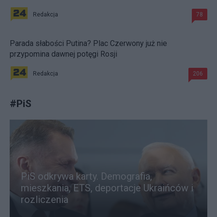
Redakcja
78
Parada słabości Putina? Plac Czerwony już nie
przypomina dawnej potęgi Rosji
Redakcja
206
#
PiS
PiS odkrywa karty. Demografia,
mieszkania, ETS, deportacje Ukraińców i
rozliczenia