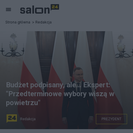
Strona główna
Redakcja
Budżet podpisany, ale… Ekspert:
"Przedterminowe wybory wiszą w
powietrzu"
Redakcja
PREZYDENT
Prezydent RP Andrzej Duda Fot. PAP/Radek Pietruszka