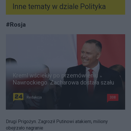
Inne tematy w dziale
Polityka
#
Rosja
Kreml wściekły po przemówieniu
Nawrockiego. Zacharowa dostała szału
Redakcja
308
Drugi Prigożyn. Zagroził Putinowi atakiem, miliony
obejrzało nagranie