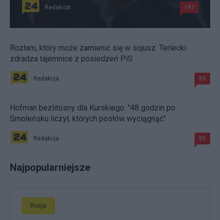
Redakcja
197
Rozłam, który może zamienić się w sojusz. Terlecki
zdradza tajemnice z posiedzeń PiS
Redakcja
89
Hofman bezlitosny dla Kurskiego. "48 godzin po
Smoleńsku liczył, których posłów wyciągnąć"
Redakcja
85
Najpopularniejsze
Rosja