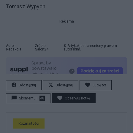
Tomasz Wypych
Reklama
Autor:
Źródło:
© Artykuł jest chroniony prawem
Redakcja
Salon24
autorskim.
Udostępnij
Udostępnij
Lubię to!
Skomentuj
48
Obserwuj notkę
Rozmaitości