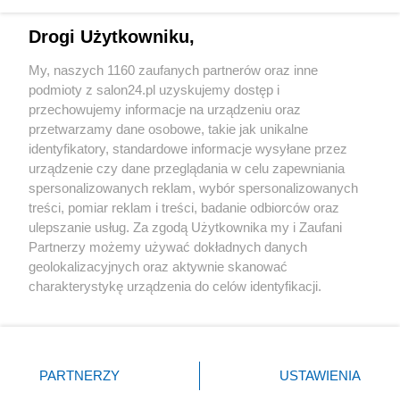
Technologie
Drogi Użytkowniku,
Sport
My, naszych 1160 zaufanych partnerów oraz inne
podmioty z salon24.pl uzyskujemy dostęp i
Społeczeństwo
przechowujemy informacje na urządzeniu oraz
przetwarzamy dane osobowe, takie jak unikalne
Kultura
identyfikatory, standardowe informacje wysyłane przez
urządzenie czy dane przeglądania w celu zapewniania
spersonalizowanych reklam, wybór spersonalizowanych
treści, pomiar reklam i treści, badanie odbiorców oraz
ulepszanie usług. Za zgodą Użytkownika my i Zaufani
X
Facebook
Instagram
Youtube
Partnerzy możemy używać dokładnych danych
geolokalizacyjnych oraz aktywnie skanować
charakterystykę urządzenia do celów identyfikacji.
Web Content Media sp. z o. o. © 2022
Ponieważ cenimy Twoją prywatność, prosimy o zgodę na
korzystanie z tych technologii poprzez kliknięcie
„Akceptuję”. Zgoda jest dobrowolna i zawsze możesz ją
Pomoc
O nas
Praca
Reklama
Kontakt
zmienić/wycofać klikając przycisk ustawień prywatności
PARTNERZY
USTAWIENIA
znajdujący się w lewym dolnym rogu strony
. Niektóre