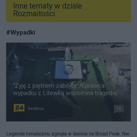
Inne tematy w dziale
Rozmaitości
#
Wypadki
"Żyję z piętnem zabójcy". Sprawca
wypadku z Litewką wspomina tragedię
Redakcja
15
Legenda himalaizmu zginęła w lawinie na Broad Peak. Nie