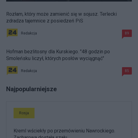
Rozłam, który może zamienić się w sojusz. Terlecki
zdradza tajemnice z posiedzeń PiS
Redakcja
89
Hofman bezlitosny dla Kurskiego. "48 godzin po
Smoleńsku liczył, których posłów wyciągnąć"
Redakcja
85
Najpopularniejsze
Rosja
Kreml wściekły po przemówieniu Nawrockiego.
Zacharowa dostała szału