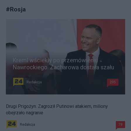
#
Rosja
Kreml wściekły po przemówieniu
Nawrockiego. Zacharowa dostała szału
Redakcja
295
Drugi Prigożyn. Zagroził Putinowi atakiem, miliony
obejrzało nagranie
Redakcja
78