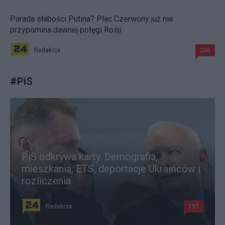
Parada słabości Putina? Plac Czerwony już nie
przypomina dawnej potęgi Rosji
Redakcja
206
#
PiS
PiS odkrywa karty. Demografia,
mieszkania, ETS, deportacje Ukraińców i
rozliczenia
Redakcja
197