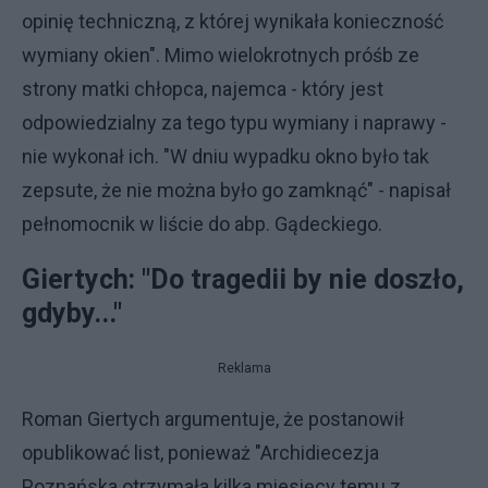
opinię techniczną, z której wynikała konieczność
wymiany okien". Mimo wielokrotnych próśb ze
strony matki chłopca, najemca - który jest
odpowiedzialny za tego typu wymiany i naprawy -
nie wykonał ich. "W dniu wypadku okno było tak
zepsute, że nie można było go zamknąć" - napisał
pełnomocnik w liście do abp. Gądeckiego.
Giertych: "Do tragedii by nie doszło,
gdyby..."
Reklama
Roman Giertych argumentuje, że postanowił
opublikować list, ponieważ "Archidiecezja
Poznańska otrzymała kilka miesięcy temu z