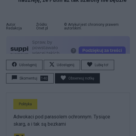
Autor:
Źródło:
© Artykuł jest chroniony prawem
Redakcja
Onet.pl
autorskim.
Udostępnij
Udostępnij
Lubię to!
Skomentuj
140
Obserwuj notkę
Polityka
Adwokaci pod parasolem ochronnym. Tysiące
skarg, a i tak są bezkarni