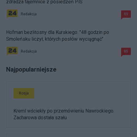
zdradza tajemnice z posiedzeń PiS
Redakcja
89
Hofman bezlitosny dla Kurskiego. "48 godzin po
Smoleńsku liczył, których posłów wyciągnąć"
Redakcja
85
Najpopularniejsze
Rosja
Kreml wściekły po przemówieniu Nawrockiego.
Zacharowa dostała szału