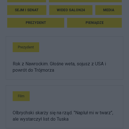
SEJM I SENAT
WIDEO SALON24
MEDIA
PREZYDENT
PIENIĄDZE
Prezydent
Rok z Nawrockim. Głośne weta, sojusz z USA i
powrót do Trójmorza
Film
Olbrychski skarży się na rząd. "Napluł mi w twarz",
ale wystarczył list do Tuska