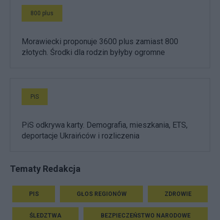
800 plus
Morawiecki proponuje 3600 plus zamiast 800
złotych. Środki dla rodzin byłyby ogromne
PiS
PiS odkrywa karty. Demografia, mieszkania, ETS,
deportacje Ukraińców i rozliczenia
Tematy Redakcja
PIS
GŁOS REGIONÓW
ZDROWIE
ŚLEDZTWA
BEZPIECZEŃSTWO NARODOWE