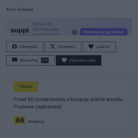
Autor: Redakcja
Udostępnij
Udostępnij
Lubię to!
Skomentuj
270
Obserwuj notkę
Polityka
Poseł KO podejrzewany o korupcję uniknie aresztu.
Posłowie zagłosowali
Redakcja