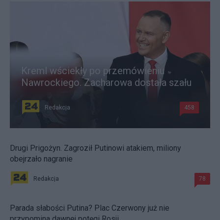
Kreml wściekły po przemówieniu
Nawrockiego. Zacharowa dostała szału
Redakcja
458
Drugi Prigożyn. Zagroził Putinowi atakiem, miliony
obejrzało nagranie
Redakcja
78
Parada słabości Putina? Plac Czerwony już nie
przypomina dawnej potęgi Rosji