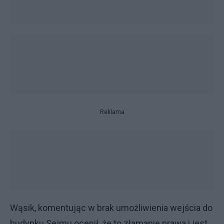
Reklama
Wąsik, komentując w brak umożliwienia wejścia do
budynku Sejmu ocenił, że to złamanie prawa i jest