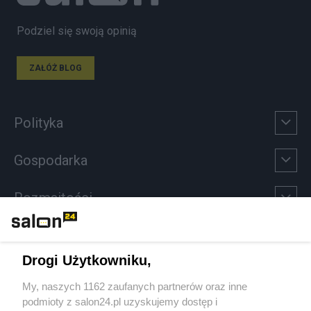
Podziel się swoją opinią
ZAŁÓŻ BLOG
Polityka
Gospodarka
Rozmaitości
Technologie
Drogi Użytkowniku,
Sport
My, naszych 1162 zaufanych partnerów oraz inne
podmioty z salon24.pl uzyskujemy dostęp i
Społeczeństwo