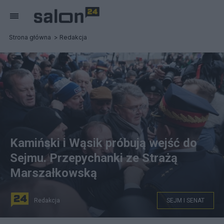
Strona główna
Redakcja
Kamiński i Wąsik próbują wejść do
Sejmu. Przepychanki ze Strażą
Marszałkowską
Redakcja
SEJM I SENAT
fot. PAP/Leszek Szymański