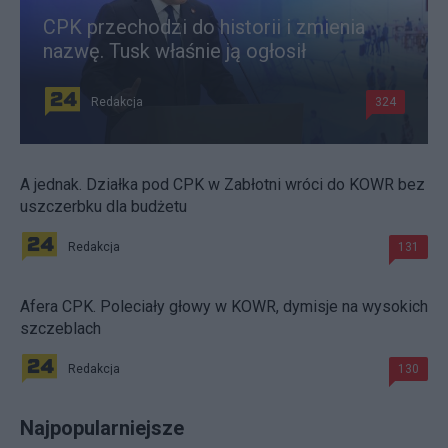
CPK przechodzi do historii i zmienia
nazwę. Tusk właśnie ją ogłosił
Redakcja
324
A jednak. Działka pod CPK w Zabłotni wróci do KOWR bez
uszczerbku dla budżetu
Redakcja
131
Afera CPK. Poleciały głowy w KOWR, dymisje na wysokich
szczeblach
Redakcja
130
Najpopularniejsze