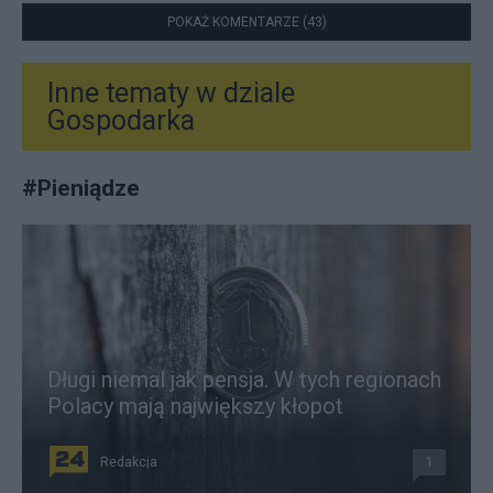
POKAŻ KOMENTARZE (43)
Inne tematy w dziale
Gospodarka
#
Pieniądze
Długi niemal jak pensja. W tych regionach
Polacy mają największy kłopot
Redakcja
1