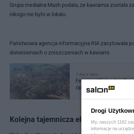
Grupa medialna Mash podała, że kawiarnia została
nikogo nie było w lokalu.
Państwowa agencja informacyjna RIA zacytowała pol
doniesieniach o zniszczeniach w kawiarni.
Zobacz także
Fetor nad Finlandią i Ro
opcję
Drogi Użytkow
Kolejna tajemnicza eksplozja w Rosji
My, naszych 1162 zau
informacje na urządze