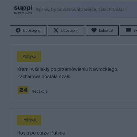
Udostępnij
Udostępnij
Lubię to!
S
Polityka
Kreml wściekły po przemówieniu Nawrockiego.
Zacharowa dostała szału
Redakcja
Polityka
Rosja po carze Putinie I