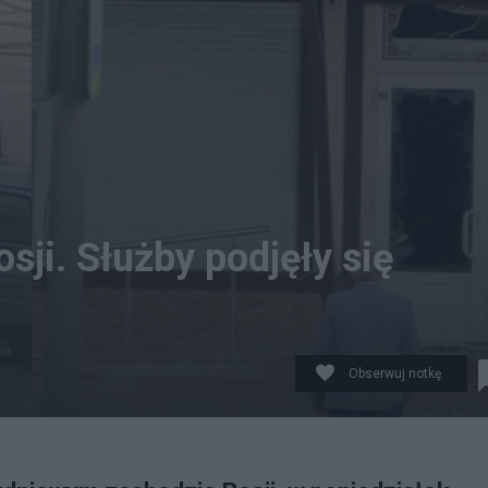
sji. Służby podjęły się
Obserwuj notkę
pił w lokalnej herbaciarni. fot. Nexta