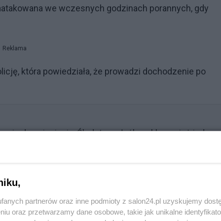
 zaatakowana we wczesnych godzinach porannych, gdy
Reklama
icję, która powiedziała, że prowadzi dochodzenie po
sją nie do zniesienia. Śledztwo służb wyklucza już jedną
niku,
fanych partnerów oraz inne podmioty z salon24.pl uzyskujemy dost
niu oraz przetwarzamy dane osobowe, takie jak unikalne identyfikat