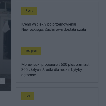
Rosja
Kreml wściekły po przemówieniu
Nawrockiego. Zacharowa dostała szału
800 plus
Morawiecki proponuje 3600 plus zamiast
800 złotych. Środki dla rodzin byłyby
ogromne
3
PiS