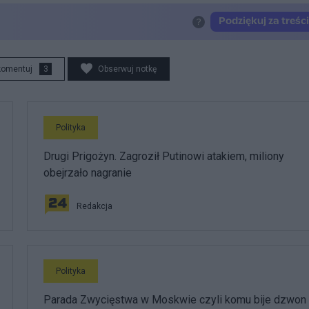
komentuj
3
Obserwuj notkę
Polityka
Drugi Prigożyn. Zagroził Putinowi atakiem, miliony
obejrzało nagranie
Redakcja
Polityka
Parada Zwycięstwa w Moskwie czyli komu bije dzwon