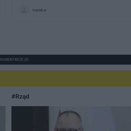
marek.w
 KOMENTARZE (3)
#
Rząd