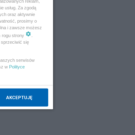
zło
alizowanych reklam,
ie usług. Za zgodą
ych oraz aktywnie
watność, prosimy o
wolna i zawsze możesz
m rogu strony
.
sprzeciwić się
 naszych serwisów
esz w
Polityce
AKCEPTUJĘ