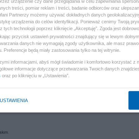
ybuch na przestrzeni miesiąca. Na początku marca dos
przez urządzenie czy dane przeglądania w celu zapewniania sperson
ych treści, pomiar reklam i treści, badanie odbiorców oraz ulepszan
fani Partnerzy możemy używać dokładnych danych geolokalizacyjn
tykę urządzenia do celów identyfikacji. Ponieważ cenimy Twoją pry
Reklama
z tych technologii poprzez kliknięcie „Akceptuję”. Zgoda jest dobro
ikając przycisk ustawień prywatności znajdujący się w lewym dolny
ąpił w lokalnej herbaciarni. fot. Nexta/Twitter
etwarzania danych nie wymagają zgody użytkownika, ale masz prawo 
. Preferencje będą miały zastosowania tylko na tej witrynie.
szymi informacjami, abyś mógł świadomie i komfortowo korzystać z
gółowe informacje dotyczące przetwarzania Twoich danych znajdzi
s
oraz po kliknięciu w „Ustawienia”.
ów? Zaskakująca teoria
et pół metra mieszkania. W Krakowie najgorzej
USTAWIENIA
 samolot prezydenta USA
rskim.