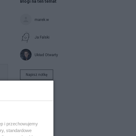
Blogi na ten temat
marek.w
Ja Falski
Układ Otwarty
Napisz notkę
ęp i przechowujemy
ory, standardowe