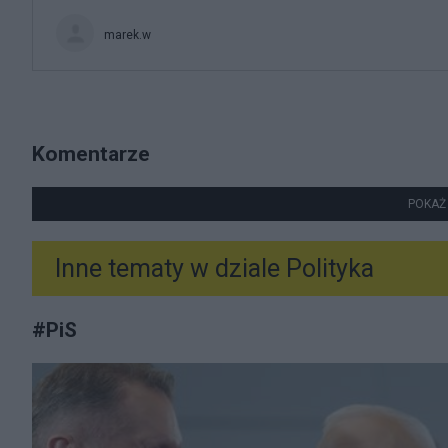
marek.w
Komentarze
POKAŻ
Inne tematy w dziale
Polityka
#
PiS