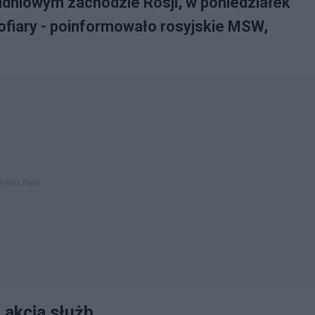
udniowym zachodzie Rosji, w poniedziałek
 ofiary - poinformowało rosyjskie MSW,
 akcja służb