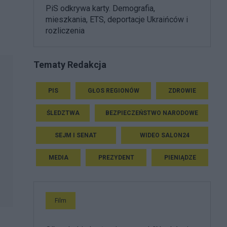
PiS odkrywa karty. Demografia,
mieszkania, ETS, deportacje Ukraińców i
rozliczenia
Tematy Redakcja
PIS
GŁOS REGIONÓW
ZDROWIE
ŚLEDZTWA
BEZPIECZEŃSTWO NARODOWE
SEJM I SENAT
WIDEO SALON24
MEDIA
PREZYDENT
PIENIĄDZE
Film