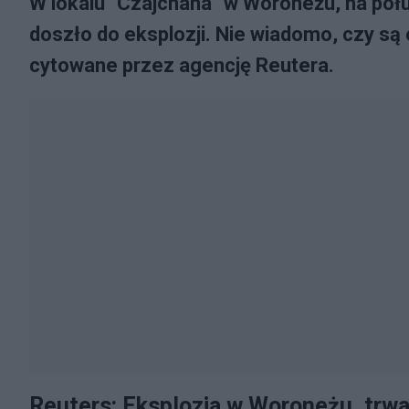
W lokalu "Czajchana" w Woroneżu, na poł
doszło do eksplozji. Nie wiadomo, czy są
cytowane przez agencję Reutera.
Reuters: Eksplozja w Woroneżu, trwa