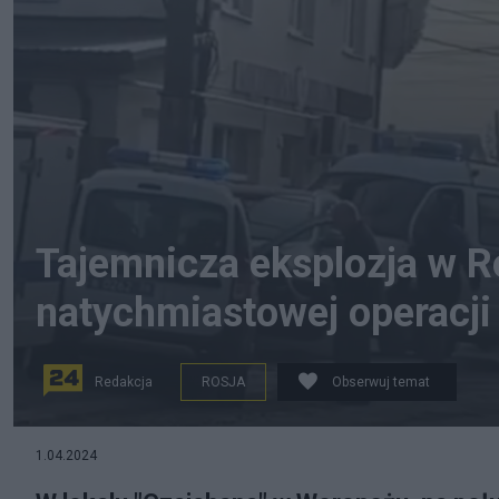
Tajemnicza eksplozja w Ro
natychmiastowej operacji
Redakcja
ROSJA
Obserwuj temat
na zdjęciu: miejsce eksplozji w Woroneżu. Wybuch nastą
1.04.2024