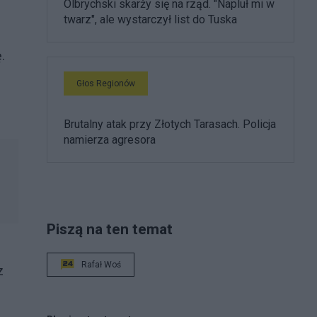
Olbrychski skarży się na rząd. "Napluł mi w
twarz", ale wystarczył list do Tuska
.
Głos Regionów
Brutalny atak przy Złotych Tarasach. Policja
namierza agresora
Piszą na ten temat
Rafał Woś
z