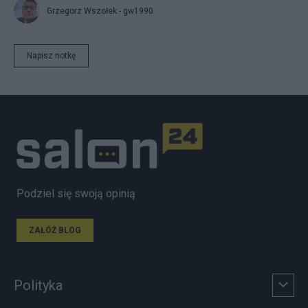
Grzegorz Wszołek - gw1990
Napisz notkę
Podziel się swoją opinią
ZAŁÓŻ BLOG
Polityka