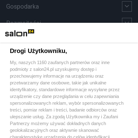
Gospodarka
Rozmaitości
Technologie
Drogi Użytkowniku,
Sport
My, naszych 1160 zaufanych partnerów oraz inne
podmioty z salon24.pl uzyskujemy dostęp i
Społeczeństwo
przechowujemy informacje na urządzeniu oraz
przetwarzamy dane osobowe, takie jak unikalne
Kultura
identyfikatory, standardowe informacje wysyłane przez
urządzenie czy dane przeglądania w celu zapewniania
spersonalizowanych reklam, wybór spersonalizowanych
treści, pomiar reklam i treści, badanie odbiorców oraz
ulepszanie usług. Za zgodą Użytkownika my i Zaufani
X
Facebook
Instagram
Youtube
Partnerzy możemy używać dokładnych danych
geolokalizacyjnych oraz aktywnie skanować
charakterystykę urządzenia do celów identyfikacji.