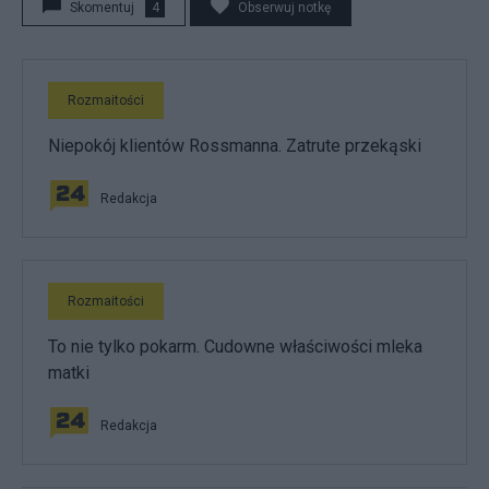
Skomentuj
4
Obserwuj notkę
Rozmaitości
Niepokój klientów Rossmanna. Zatrute przekąski
Redakcja
Rozmaitości
To nie tylko pokarm. Cudowne właściwości mleka
matki
Redakcja