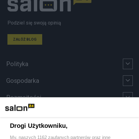
Podziel się swoją opinią
ZAŁÓŻ BLOG
Polityka
Gospodarka
Rozmaitości
Technologie
Drogi Użytkowniku,
Sport
My, naszych 1162 zaufanych partnerów oraz inne