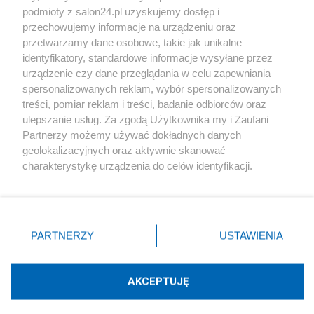
podmioty z salon24.pl uzyskujemy dostęp i
Społeczeństwo
przechowujemy informacje na urządzeniu oraz
przetwarzamy dane osobowe, takie jak unikalne
Kultura
identyfikatory, standardowe informacje wysyłane przez
urządzenie czy dane przeglądania w celu zapewniania
spersonalizowanych reklam, wybór spersonalizowanych
treści, pomiar reklam i treści, badanie odbiorców oraz
ulepszanie usług. Za zgodą Użytkownika my i Zaufani
X
Facebook
Instagram
Youtube
Partnerzy możemy używać dokładnych danych
geolokalizacyjnych oraz aktywnie skanować
charakterystykę urządzenia do celów identyfikacji.
Web Content Media sp. z o. o. © 2022
Ponieważ cenimy Twoją prywatność, prosimy o zgodę na
korzystanie z tych technologii poprzez kliknięcie
„Akceptuję”. Zgoda jest dobrowolna i zawsze możesz ją
Pomoc
O nas
Praca
Reklama
Kontakt
zmienić/wycofać klikając przycisk ustawień prywatności
PARTNERZY
USTAWIENIA
znajdujący się w lewym dolnym rogu strony
. Niektóre
rodzaje przetwarzania danych nie wymagają zgody
użytkownika, ale masz prawo sprzeciwić się takiemu
AKCEPTUJĘ
przetwarzaniu. Preferencje będą miały zastosowania tylko
Technologię dostarcza:
W3media.pl
na tej witrynie.