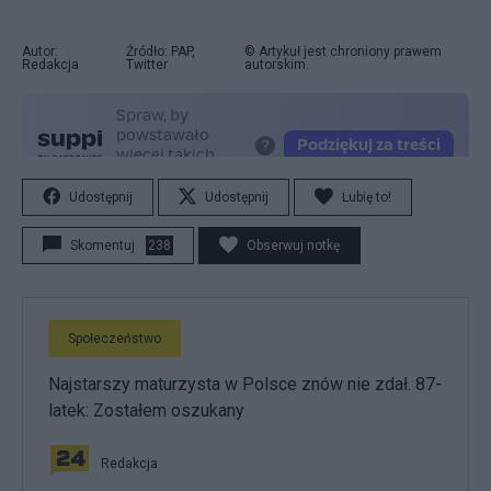
Autor:
Źródło: PAP,
© Artykuł jest chroniony prawem
Redakcja
Twitter
autorskim.
Udostępnij
Udostępnij
Lubię to!
Skomentuj
238
Obserwuj notkę
Społeczeństwo
Najstarszy maturzysta w Polsce znów nie zdał. 87-
latek: Zostałem oszukany
Redakcja