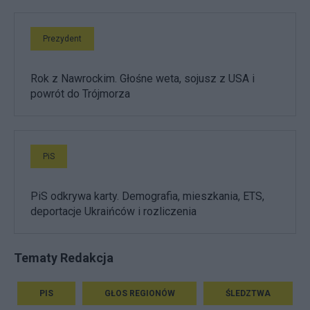
Prezydent
Rok z Nawrockim. Głośne weta, sojusz z USA i
powrót do Trójmorza
PiS
PiS odkrywa karty. Demografia, mieszkania, ETS,
deportacje Ukraińców i rozliczenia
Tematy Redakcja
PIS
GŁOS REGIONÓW
ŚLEDZTWA