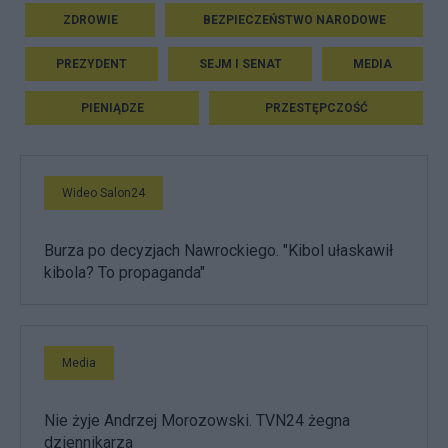
ZDROWIE
BEZPIECZEŃSTWO NARODOWE
PREZYDENT
SEJM I SENAT
MEDIA
PIENIĄDZE
PRZESTĘPCZOŚĆ
Wideo Salon24
Burza po decyzjach Nawrockiego. "Kibol ułaskawił
kibola? To propaganda"
Media
Nie żyje Andrzej Morozowski. TVN24 żegna
dziennikarza