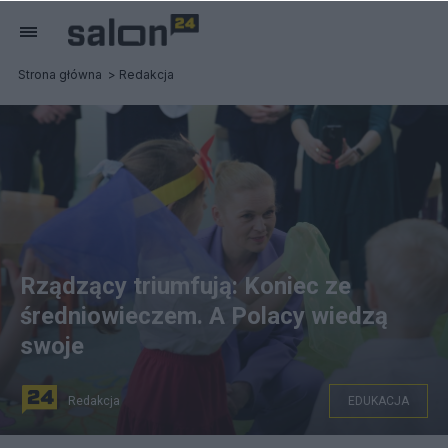
Strona główna
Redakcja
Rządzący triumfują: Koniec ze
średniowieczem. A Polacy wiedzą
swoje
Redakcja
EDUKACJA
Minister edukacji Barbara Nowacka. Fot. PAP/ Tomasz