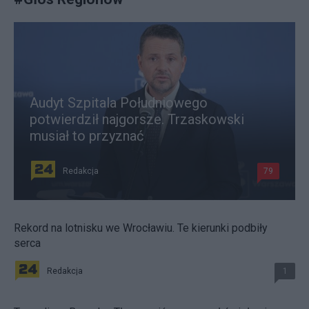
Audyt Szpitala Południowego
potwierdził najgorsze. Trzaskowski
musiał to przyznać
Redakcja
79
Rekord na lotnisku we Wrocławiu. Te kierunki podbiły
serca
Redakcja
1