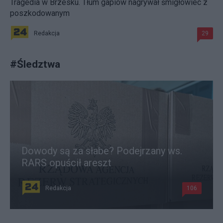
Tragedia w Brzesku. Tłum gapiów nagrywał śmigłowiec z
poszkodowanym
Redakcja
29
#
Śledztwa
Dowody są za słabe? Podejrzany ws.
RARS opuścił areszt
Redakcja
106