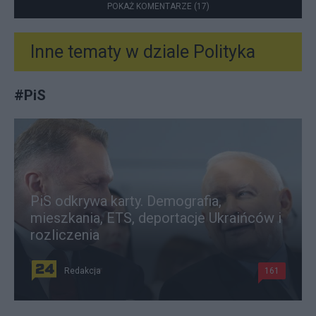
POKAŻ KOMENTARZE (17)
Inne tematy w dziale
Polityka
#
PiS
PiS odkrywa karty. Demografia,
mieszkania, ETS, deportacje Ukraińców i
rozliczenia
Redakcja
161