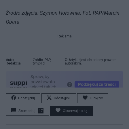
Źródło zdjęcia: Szymon Hołownia. Fot. PAP/Marcin
Obara
Reklama
Autor:
Źródło: PAP,
© Artykuł jest chroniony prawem
Redakcja
tvn24.pl
autorskim.
Udostępnij
Udostępnij
Lubię to!
Skomentuj
17
Obserwuj notkę