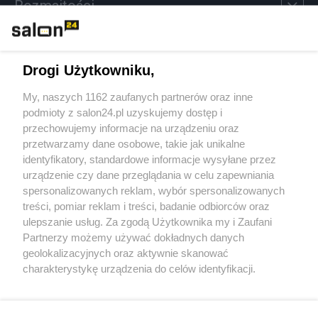
Rozmaitości
Technologie
Drogi Użytkowniku,
Sport
My, naszych 1162 zaufanych partnerów oraz inne
podmioty z salon24.pl uzyskujemy dostęp i
Społeczeństwo
przechowujemy informacje na urządzeniu oraz
przetwarzamy dane osobowe, takie jak unikalne
Kultura
identyfikatory, standardowe informacje wysyłane przez
urządzenie czy dane przeglądania w celu zapewniania
spersonalizowanych reklam, wybór spersonalizowanych
treści, pomiar reklam i treści, badanie odbiorców oraz
ulepszanie usług. Za zgodą Użytkownika my i Zaufani
X
Facebook
Instagram
Youtube
Partnerzy możemy używać dokładnych danych
geolokalizacyjnych oraz aktywnie skanować
charakterystykę urządzenia do celów identyfikacji.
Web Content Media sp. z o. o. © 2022
Ponieważ cenimy Twoją prywatność, prosimy o zgodę na
korzystanie z tych technologii poprzez kliknięcie
„Akceptuję”. Zgoda jest dobrowolna i zawsze możesz ją