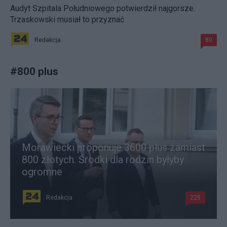
Audyt Szpitala Południowego potwierdził najgorsze.
Trzaskowski musiał to przyznać
Redakcja
80
#
800 plus
Morawiecki proponuje 3600 plus zamiast
800 złotych. Środki dla rodzin byłyby
ogromne
Redakcja
225