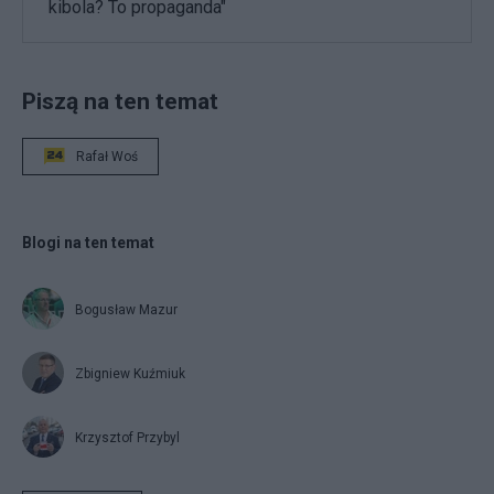
kibola? To propaganda"
Piszą na ten temat
Rafał Woś
Blogi na ten temat
Bogusław Mazur
Zbigniew Kuźmiuk
Krzysztof Przybyl