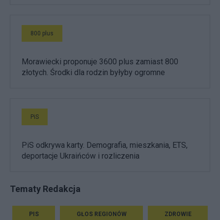
800 plus
Morawiecki proponuje 3600 plus zamiast 800
złotych. Środki dla rodzin byłyby ogromne
PiS
PiS odkrywa karty. Demografia, mieszkania, ETS,
deportacje Ukraińców i rozliczenia
Tematy Redakcja
PIS
GŁOS REGIONÓW
ZDROWIE