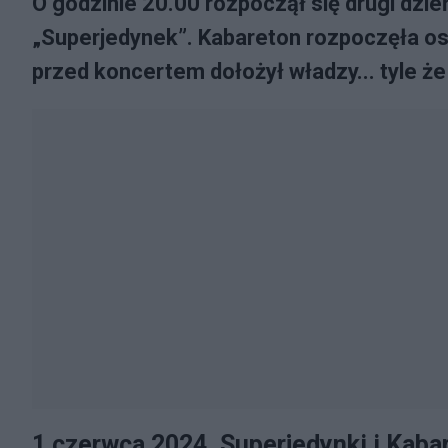
O godzinie 20.00 rozpoczął się drugi dzie
„Superjedynek”. Kabareton rozpoczęła ost
przed koncertem dołożył władzy... tyle że
1 czerwca 2024. Superjedynki i Kaba