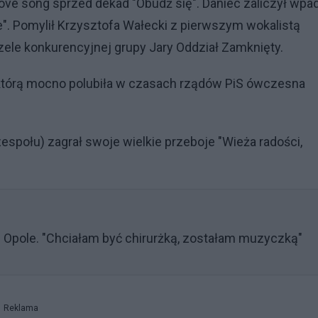
love song sprzed dekad "Obudź się". Daniec zaliczył wpa
ie". Pomylił Krzysztofa Wałecki z pierwszym wokalistą
ele konkurencyjnej grupy Jary Oddział Zamknięty.
, którą mocno polubiła w czasach rządów PiS ówczesna
zespołu) zagrał swoje wielkie przeboje "Wieża radości,
 Opole. "Chciałam być chirurżką, zostałam muzyczką"
Reklama