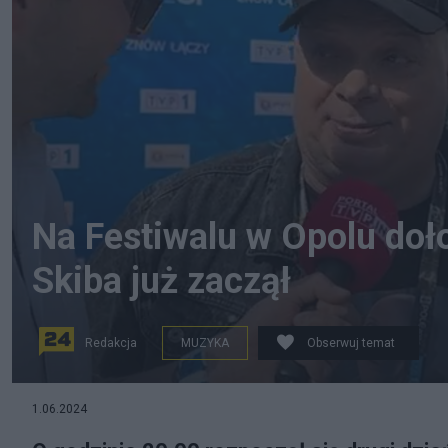
Na Festiwalu w Opolu doł
Skiba już zaczął
Redakcja
MUZYKA
Obserwuj temat
Krzysztof Skiba (C). Screen: X/TVP Info
1.06.2024