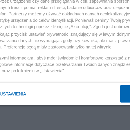
przez urządzenie czy dane przeglądania w celu zapewniania sperson
ych treści, pomiar reklam i treści, badanie odbiorców oraz ulepszan
fani Partnerzy możemy używać dokładnych danych geolokalizacyjn
tykę urządzenia do celów identyfikacji. Ponieważ cenimy Twoją pry
ę jak Irlandia" oraz protest song "I nikomu nie wolno si
z tych technologii poprzez kliknięcie „Akceptuję”. Zgoda jest dobro
ikając przycisk ustawień prywatności znajdujący się w lewym dolny
etwarzania danych nie wymagają zgody użytkownika, ale masz prawo 
. Preferencje będą miały zastosowania tylko na tej witrynie.
Reklama
szymi informacjami, abyś mógł świadomie i komfortowo korzystać z
gółowe informacje dotyczące przetwarzania Twoich danych znajdzi
s
oraz po kliknięciu w „Ustawienia”.
USTAWIENIA