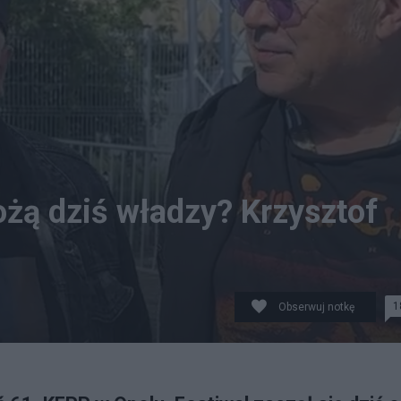
ożą dziś władzy? Krzysztof
1
Obserwuj notkę