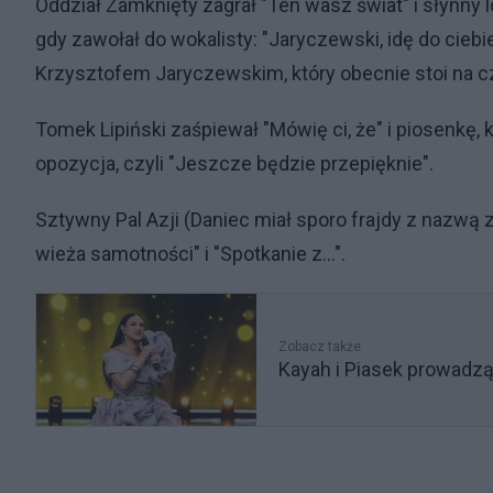
Oddział Zamknięty zagrał "Ten wasz świat" i słynny 
gdy zawołał do wokalisty: "Jaryczewski, idę do cieb
Krzysztofem Jaryczewskim, który obecnie stoi na cz
Tomek Lipiński zaśpiewał "Mówię ci, że" i piosenkę
opozycja, czyli "Jeszcze będzie przepięknie".
Sztywny Pal Azji (Daniec miał sporo frajdy z nazwą 
wieża samotności" i "Spotkanie z...".
Zobacz także
Kayah i Piasek prowadzą