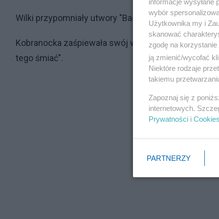
informacje wysyłane 
wybór spersonalizowan
Wilki przypomniały utwory "Baśka" i "Urke".
Użytkownika my i Zau
skanować charakterys
Kobranocka zaśpiewała swój wielki przebój "Kocham ci
zgodę na korzystanie 
tego śmiać".
ją zmienić/wycofać kl
Niektóre rodzaje prz
takiemu przetwarzaniu
Zapoznaj się z poniż
internetowych. Szcze
Prywatności
i
Cookie
PARTNERZY