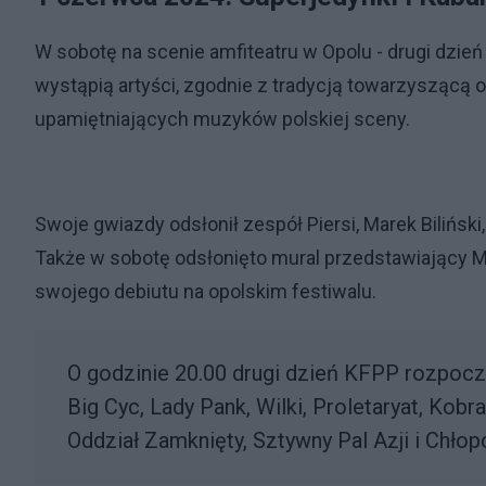
W sobotę na scenie amfiteatru w Opolu - drugi dzień
wystąpią artyści, zgodnie z tradycją towarzyszącą o
upamiętniających muzyków polskiej sceny.
Swoje gwiazdy odsłonił zespół Piersi, Marek Bilińsk
Także w sobotę odsłonięto mural przedstawiający Mi
swojego debiutu na opolskim festiwalu.
O godzinie 20.00 drugi dzień KFPP rozpoczn
Big Cyc, Lady Pank, Wilki, Proletaryat, Kob
Oddział Zamknięty, Sztywny Pal Azji i Chłop