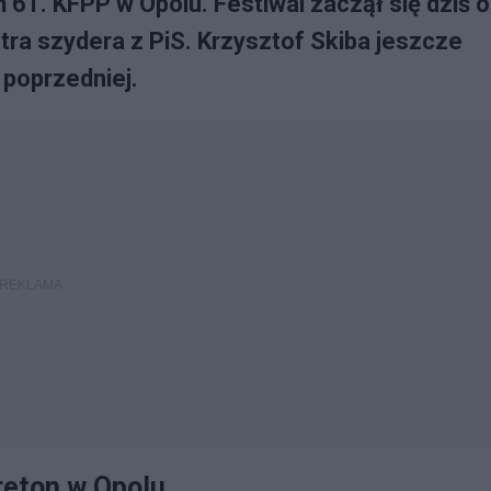
ń 61. KFPP w Opolu. Festiwal zaczął się dziś 
ra szydera z PiS. Krzysztof Skiba jeszcze
 poprzedniej.
reton w Opolu