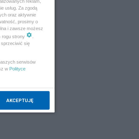
alizowanych reklam,
ie usług. Za zgodą
ych oraz aktywnie
watność, prosimy o
ę z
wolna i zawsze możesz
m rogu strony
.
sprzeciwić się
 naszych serwisów
esz w
Polityce
AKCEPTUJĘ