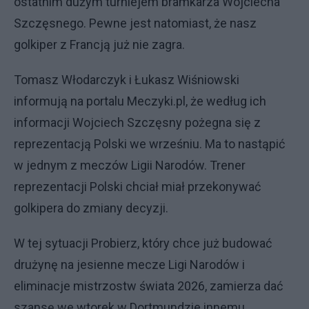
ostatnim dużym turniejem bramkarza Wojciecha
Szczęsnego. Pewne jest natomiast, że nasz
golkiper z Francją już nie zagra.
Tomasz Włodarczyk i Łukasz Wiśniowski
informują na portalu Meczyki.pl, że według ich
informacji Wojciech Szczęsny pożegna się z
reprezentacją Polski we wrześniu. Ma to nastąpić
w jednym z meczów Ligii Narodów. Trener
reprezentacji Polski chciał miał przekonywać
golkipera do zmiany decyzji.
W tej sytuacji Probierz, który chce już budować
drużynę na jesienne mecze Ligi Narodów i
eliminacje mistrzostw świata 2026, zamierza dać
szansę we wtorek w Dortmundzie innemu