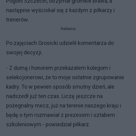
Pogoni Szczecin, otrzymał gromkie brawa, a
następnie wyściskał się z każdym z piłkarzy i
trenerów.
Reklama
Po zajęciach Grosicki udzielił komentarza do
swojej decyzji.
- Z dumą i honorem przekazałem kolegom i
selekcjonerowi, że to moje ostatnie zgrupowanie
kadry. To w pewien sposób smutny dzień, ale
nadszedł już ten czas. Liczę jeszcze na
pożegnalny mecz, już na terenie naszego kraju i
będę o tym rozmawiał z prezesem i sztabem
szkoleniowym - powiedział piłkarz.