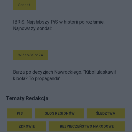
Sondaż
IBRiS: Najsłabszy PiS w historii po rozłamie.
Najnowszy sondaż
Wideo Salon24
Burza po decyzjach Nawrockiego. "Kibol ułaskawił
kibola? To propaganda"
Tematy Redakcja
PIS
GŁOS REGIONÓW
ŚLEDZTWA
ZDROWIE
BEZPIECZEŃSTWO NARODOWE