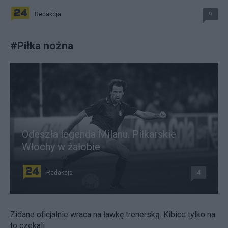
Redakcja
9
#
Piłka nożna
Odeszła legenda Milanu. Piłkarskie
Włochy w żałobie
Redakcja
4
Zidane oficjalnie wraca na ławkę trenerską. Kibice tylko na
to czekali