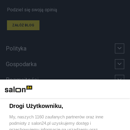
Podziel się swoją opinią
ZAŁÓŻ BLOG
Polityka
Gospodarka
Rozmaitości
Technologie
Drogi Użytkowniku,
Sport
My, naszych 1160 zaufanych partnerów oraz inne
podmioty z salon24.pl uzyskujemy dostęp i
Społeczeństwo
przechowujemy informacje na urządzeniu oraz