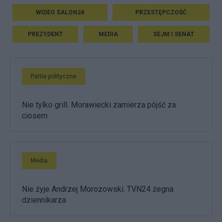
WIDEO SALON24
PRZESTĘPCZOŚĆ
PREZYDENT
MEDIA
SEJM I SENAT
Partie polityczne
Nie tylko grill. Morawiecki zamierza pójść za
ciosem
Media
Nie żyje Andrzej Morozowski. TVN24 żegna
dziennikarza