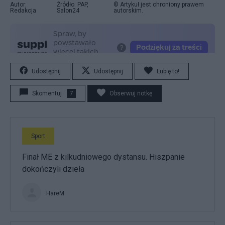
Autor:
Źródło: PAP,
© Artykuł jest chroniony prawem
Redakcja
Salon24
autorskim.
Udostępnij
Udostępnij
Lubię to!
Skomentuj
7
Obserwuj notkę
Sport
Finał ME z kilkudniowego dystansu. Hiszpanie
dokończyli dzieła
HareM