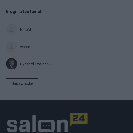
Blogi na ten temat
HareM
wrocman
Ryszard Czarnecki
Napisz notkę