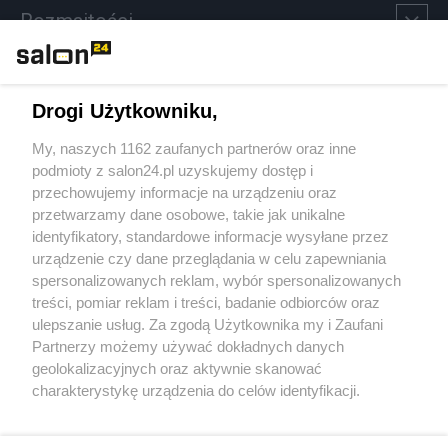
Rozmaitości
Technologie
Drogi Użytkowniku,
Sport
My, naszych 1162 zaufanych partnerów oraz inne
podmioty z salon24.pl uzyskujemy dostęp i
Społeczeństwo
przechowujemy informacje na urządzeniu oraz
przetwarzamy dane osobowe, takie jak unikalne
Kultura
identyfikatory, standardowe informacje wysyłane przez
urządzenie czy dane przeglądania w celu zapewniania
spersonalizowanych reklam, wybór spersonalizowanych
treści, pomiar reklam i treści, badanie odbiorców oraz
ulepszanie usług. Za zgodą Użytkownika my i Zaufani
X
Facebook
Instagram
Youtube
Partnerzy możemy używać dokładnych danych
geolokalizacyjnych oraz aktywnie skanować
charakterystykę urządzenia do celów identyfikacji.
Web Content Media sp. z o. o. © 2022
Ponieważ cenimy Twoją prywatność, prosimy o zgodę na
korzystanie z tych technologii poprzez kliknięcie