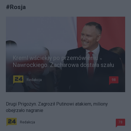
#
Rosja
Kreml wściekły po przemówieniu
Nawrockiego. Zacharowa dostała szału
Redakcja
98
Drugi Prigożyn. Zagroził Putinowi atakiem, miliony
obejrzało nagranie
Redakcja
78