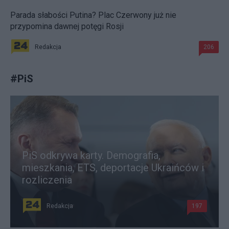
Parada słabości Putina? Plac Czerwony już nie
przypomina dawnej potęgi Rosji
Redakcja
206
#
PiS
PiS odkrywa karty. Demografia,
mieszkania, ETS, deportacje Ukraińców i
rozliczenia
Redakcja
197