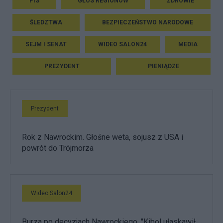
PIS
GŁOS REGIONÓW
ZDROWIE
ŚLEDZTWA
BEZPIECZEŃSTWO NARODOWE
SEJM I SENAT
WIDEO SALON24
MEDIA
PREZYDENT
PIENIĄDZE
Prezydent
Rok z Nawrockim. Głośne weta, sojusz z USA i
powrót do Trójmorza
Wideo Salon24
Burza po decyzjach Nawrockiego. "Kibol ułaskawił