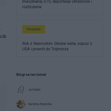
mieszkania, ETS, deportacje Ukraińców i
rozliczenia
h
Prezydent
osób
Rok z Nawrockim. Głośne weta, sojusz z
USA i powrót do Trójmorza
Blogi na ten temat
Ja Falski
Karolina Nowicka