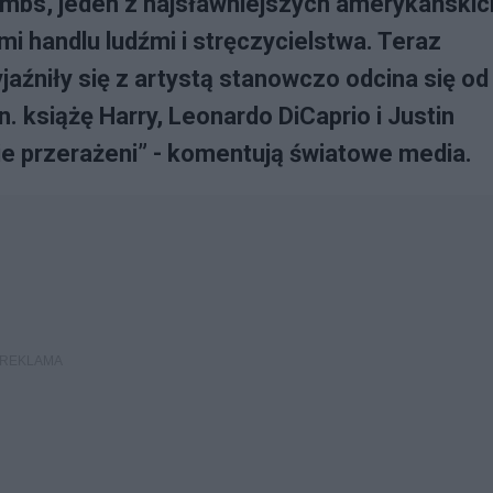
mbs, jeden z najsławniejszych amerykańskic
i handlu ludźmi i stręczycielstwa. Teraz
aźniły się z artystą stanowczo odcina się od
n. książę Harry, Leonardo DiCaprio i Justin
nie przerażeni” - komentują światowe media.