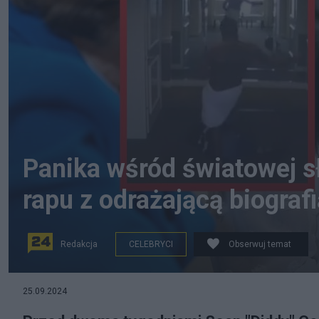
Panika wśród światowej s
rapu z odrażającą biografi
Redakcja
CELEBRYCI
Obserwuj temat
Źródło zdjęcia: Ofiary Seana „Diddy” Combsa przerwał
25.09.2024
CANVA