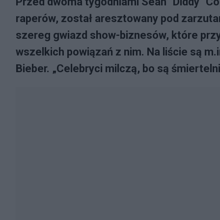
Przed dwoma tygodniami Sean "Diddy" Co
raperów, został aresztowany pod zarzutam
szereg gwiazd show-biznesów, które przyj
wszelkich powiązań z nim. Na liście są m.i
Bieber. „Celebryci milczą, bo są śmiertel