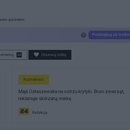
rawem autorskim.
komentuj
44
Obserwuj notkę
Rozmaitości
Maja Ostaszewska na ostrzu krytyki. Broni zwierząt,
reklamuje skórzaną markę
Redakcja