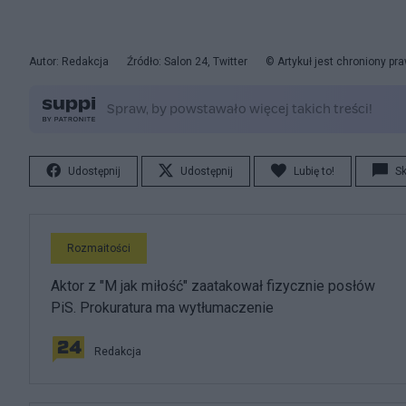
Autor: Redakcja
Źródło: Salon 24, Twitter
© Artykuł jest chroniony p
Udostępnij
Udostępnij
Lubię to!
S
Rozmaitości
Aktor z "M jak miłość" zaatakował fizycznie posłów
PiS. Prokuratura ma wytłumaczenie
Redakcja