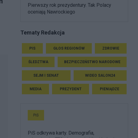
h
Pierwszy rok prezydentury. Tak Polacy
oceniają Nawrockiego
Tematy Redakcja
PIS
GŁOS REGIONÓW
ZDROWIE
ŚLEDZTWA
BEZPIECZEŃSTWO NARODOWE
SEJM I SENAT
WIDEO SALON24
MEDIA
PREZYDENT
PIENIĄDZE
PiS
PiS odkrywa karty. Demografia,