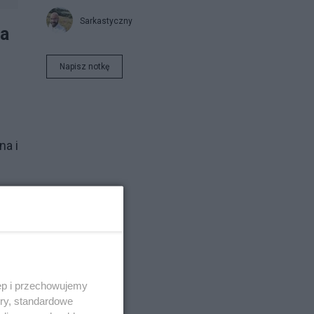
Sarkastyczny
ia
Napisz notkę
a i
ęp i przechowujemy
ory, standardowe