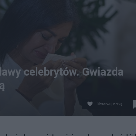
ławy celebrytów. Gwiazda
ą
Obserwuj notkę
y milczenie. Fot. PAP/EPA/ALLISON DINNER / X/PopBase 