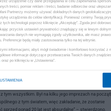
przez urządzenie czy dane przeglądania w celu zapewniania sperson
ych treści, pomiar reklam i treści, badanie odbiorców oraz ulepszan
fani Partnerzy możemy używać dokładnych danych geolokalizacyjn
tykę urządzenia do celów identyfikacji. Ponieważ cenimy Twoją pry
z tych technologii poprzez kliknięcie „Akceptuję”. Zgoda jest dobro
ikając przycisk ustawień prywatności znajdujący się w lewym dolny
 Party, organizowane przez rapera potrafią przypominać
etwarzania danych nie wymagają zgody użytkownika, ale masz prawo 
ąsające wyznania kobiet, które miały na nich być
. Preferencje będą miały zastosowania tylko na tej witrynie.
yło od lat. Dziś wszystkie osoby powiązane z Diddym
szymi informacjami, abyś mógł świadomie i komfortowo korzystać z
oma dniami w sieci pojawiło się oświadczenie osoby z
gółowe informacje dotyczące przetwarzania Twoich danych znajdzi
s
oraz po kliknięciu w „Ustawienia”.
w 2018 swoim „gościem numer jeden”. Aktor, jak oczywiś
dzieć o przestępczym procederze swojego kolegi.
USTAWIENIA
Reklama
 z tym wszystkim. Był na kilku jego imprezach na począ
wspólnego z tym światem, więc zakładanie, że zostanie
ęć sprzed ponad 20 lat jest absurdalne” – stwierdzono.