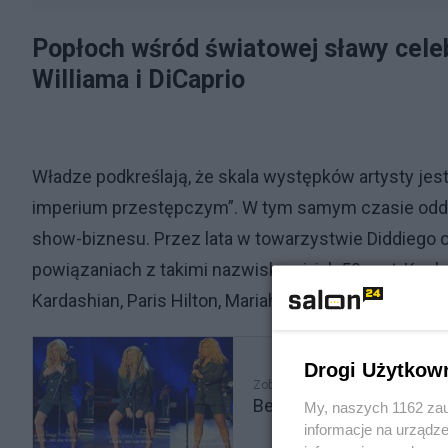
Popłoch wśród światowej sławy celeb
Williama i DiCaprio
Władze podkreślają, że skala występków artysty jes
imperium przestępczym”. W tym samym czasie odde
show-biznesu. Przez lata w towarzystwie Diddiego 
powiązaniach z takimi nazwiskami, jak 50cent, Kesha
Kardashian, Paris Hilton, Mariah Carey, książę Harry,
Drogi Użytkow
Zobacz także
Beata Kozidrak chciała 
My, naszych 1162 zau
informacje na urządze