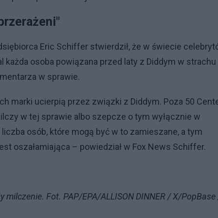
przerażeni"
ębiorca Eric Schiffer stwierdził, że w świecie celebry
mal każda osoba powiązana przed laty z Diddym w strachu
mentarza w sprawie.
e ich marki ucierpią przez związki z Diddym. Poza 50 Cen
lczy w tej sprawie albo szepcze o tym wyłącznie w
 liczba osób, które mogą być w to zamieszane, a tym
st oszałamiająca – powiedział w Fox News Schiffer.
ały milczenie. Fot. PAP/EPA/ALLISON DINNER / X/PopBase 