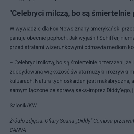
"Celebryci milczą, bo są śmiertelnie 
W wywiadzie dla Fox News znany amerykański przedsi
panuje obecnie popłoch. Jak wyjaśnił Schiffer, nie
przed stratami wizerunkowymi odmawia mediom ko
– Celebryci milczą, bo są śmiertelnie przerażeni, ż
zdecydowana większość świata muzyki i rozrywki mi
kuluarach. Natura tych oskarżeń jest makabryczna, a
samym łączone ze sprawą seks-imprez Diddy'ego, je
Salonik/KW
Źródło zdjęcia: Ofiary Seana „Diddy” Combsa przerw
CANVA