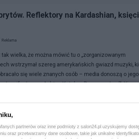
rytów. Reflektory na Kardashian, księc
Reklama
t tak wielka, że można mówić tu o „zorganizowanym
ch wstrzymał szereg amerykańskich gwiazd muzyki, kin
obracało się wiele znanych osób – media donoszą o jego
, Jennifer Lopez, Ashton Kutcher, Beyonce, Jay-Z, Kim
 książę William czy Leonardo DiCaprio.
niku,
być jak Madonna? Coś poszło nie tak
fanych partnerów oraz inne podmioty z salon24.pl uzyskujemy dost
niu oraz przetwarzamy dane osobowe, takie jak unikalne identyfikat