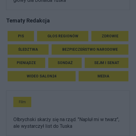
głowy dla Donalda Tuska
Tematy Redakcja
PIS
GŁOS REGIONÓW
ZDROWIE
ŚLEDZTWA
BEZPIECZEŃSTWO NARODOWE
PIENIĄDZE
SONDAŻ
SEJM I SENAT
WIDEO SALON24
MEDIA
Film
Olbrychski skarży się na rząd. "Napluł mi w twarz",
ale wystarczył list do Tuska