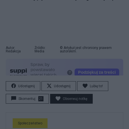
Autor:
Źródło:
© Artykuł jest chroniony prawem
Redakcja
Media
autorskim.
Udostępnij
Udostępnij
Lubię to!
Skomentuj
21
Obserwuj notkę
Społeczeństwo