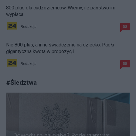
800 plus dla cudzoziemców. Wiemy, ile państwo im
wypłaca
Redakcja
58
Nie 800 plus, a inne świadczenie na dziecko. Padła
gigantyczna kwota w propozycji
Redakcja
55
#
Śledztwa
Dowody są za słabe? Podejrzany ws.