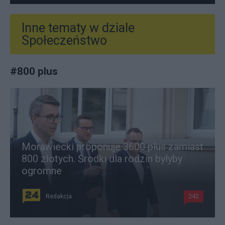
Inne tematy w dziale
Społeczeństwo
#
800 plus
Morawiecki proponuje 3600 plus zamiast
800 złotych. Środki dla rodzin byłyby
ogromne
Redakcja
242