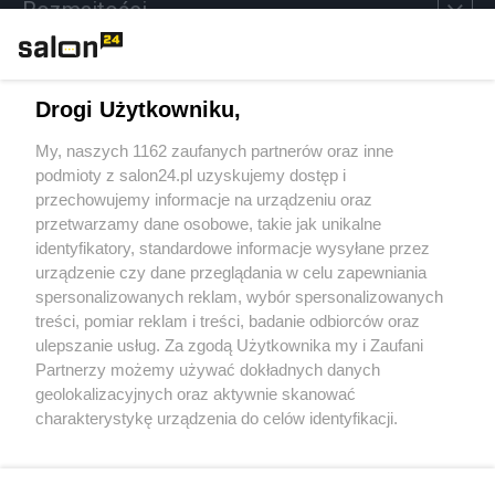
Rozmaitości
Technologie
Drogi Użytkowniku,
Sport
My, naszych 1162 zaufanych partnerów oraz inne
podmioty z salon24.pl uzyskujemy dostęp i
Społeczeństwo
przechowujemy informacje na urządzeniu oraz
przetwarzamy dane osobowe, takie jak unikalne
Kultura
identyfikatory, standardowe informacje wysyłane przez
urządzenie czy dane przeglądania w celu zapewniania
spersonalizowanych reklam, wybór spersonalizowanych
treści, pomiar reklam i treści, badanie odbiorców oraz
ulepszanie usług. Za zgodą Użytkownika my i Zaufani
X
Facebook
Instagram
Youtube
Partnerzy możemy używać dokładnych danych
geolokalizacyjnych oraz aktywnie skanować
charakterystykę urządzenia do celów identyfikacji.
Web Content Media sp. z o. o. © 2022
Ponieważ cenimy Twoją prywatność, prosimy o zgodę na
korzystanie z tych technologii poprzez kliknięcie
„Akceptuję”. Zgoda jest dobrowolna i zawsze możesz ją