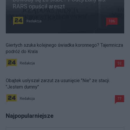
RARS opuścił areszt
Redakcja
106
Giertych szuka kolejnego świadka koronnego? Tajemnicza
podróż do Krala
Redakcja
52
Obajtek usłyszał zarzut za usunięcie "Nie" ze stacji.
"Jestem dumny"
Redakcja
77
Najpopularniejsze