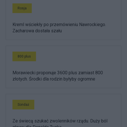
Rosja
Kreml wściekły po przemówieniu Nawrockiego.
Zacharowa dostała szału
800 plus
Morawiecki proponuje 3600 plus zamiast 800
złotych. Środki dla rodzin byłyby ogromne
Sondaż
Ze świecą szukać zwolenników rządu. Duży ból