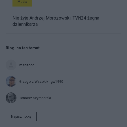
Media
Nie żyje Andrzej Morozowski. TVN24 żegna
dziennikarza
Blogi na ten temat
manitooo
Grzegorz Wszołek - gw1990
Tomasz Szymborski
Napisz notkę