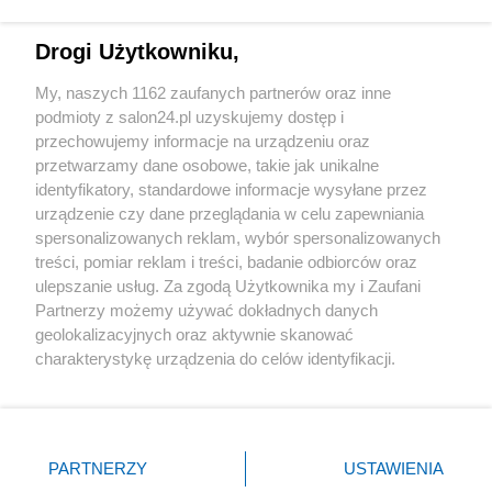
Technologie
Drogi Użytkowniku,
Sport
My, naszych 1162 zaufanych partnerów oraz inne
podmioty z salon24.pl uzyskujemy dostęp i
Społeczeństwo
przechowujemy informacje na urządzeniu oraz
przetwarzamy dane osobowe, takie jak unikalne
Kultura
identyfikatory, standardowe informacje wysyłane przez
urządzenie czy dane przeglądania w celu zapewniania
spersonalizowanych reklam, wybór spersonalizowanych
treści, pomiar reklam i treści, badanie odbiorców oraz
ulepszanie usług. Za zgodą Użytkownika my i Zaufani
X
Facebook
Instagram
Youtube
Partnerzy możemy używać dokładnych danych
geolokalizacyjnych oraz aktywnie skanować
charakterystykę urządzenia do celów identyfikacji.
Web Content Media sp. z o. o. © 2022
Ponieważ cenimy Twoją prywatność, prosimy o zgodę na
korzystanie z tych technologii poprzez kliknięcie
„Akceptuję”. Zgoda jest dobrowolna i zawsze możesz ją
Pomoc
O nas
Praca
Reklama
Kontakt
zmienić/wycofać klikając przycisk ustawień prywatności
PARTNERZY
USTAWIENIA
znajdujący się w lewym dolnym rogu strony
. Niektóre