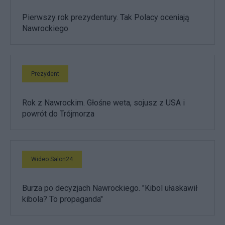
Pierwszy rok prezydentury. Tak Polacy oceniają
Nawrockiego
Prezydent
Rok z Nawrockim. Głośne weta, sojusz z USA i
powrót do Trójmorza
Wideo Salon24
Burza po decyzjach Nawrockiego. "Kibol ułaskawił
kibola? To propaganda"