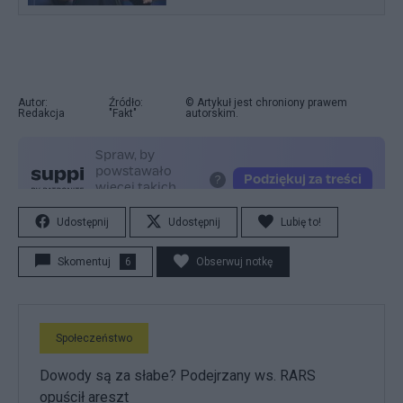
Autor:
Źródło:
© Artykuł jest chroniony prawem
Redakcja
"Fakt"
autorskim.
Udostępnij
Udostępnij
Lubię to!
Skomentuj
6
Obserwuj notkę
Społeczeństwo
Dowody są za słabe? Podejrzany ws. RARS
opuścił areszt