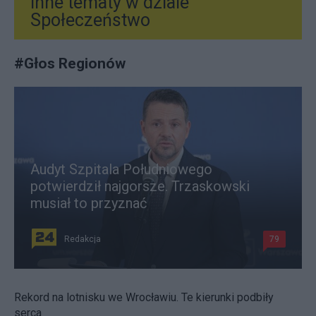
Inne tematy w dziale
Społeczeństwo
#
Głos Regionów
Audyt Szpitala Południowego
potwierdził najgorsze. Trzaskowski
musiał to przyznać
Redakcja
79
Rekord na lotnisku we Wrocławiu. Te kierunki podbiły
serca