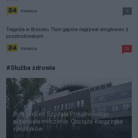
Redakcja
1
Tragedia w Brzesku. Tłum gapiów nagrywał śmigłowiec z
poszkodowanym
Redakcja
29
#
Służba zdrowia
Była prezes Szpitala Południowego
przerwała milczenie. Obciąża Kacprzyka
i polityków