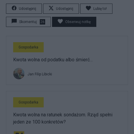
Udostępnij
Udostępnij
Lubię to!
Skomentuj
26
Obserwuj notkę
Gospodarka
Kwota wolna od podatku albo śmierć…
Jan Filip Libicki
Gospodarka
Kwota wolna na ratunek sondażom. Rząd spełni
jeden ze 100 konkretów?