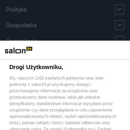
Polityka
Gospodarka
Rozmaitości
Technologie
Drogi Użytkowniku,
Sport
My, naszych 1162 zaufanych partnerów oraz inne
podmioty z salon24.pl uzyskujemy dostęp i
Społeczeństwo
przechowujemy informacje na urządzeniu oraz
przetwarzamy dane osobowe, takie jak unikalne
Kultura
identyfikatory, standardowe informacje wysyłane przez
urządzenie czy dane przeglądania w celu zapewniania
spersonalizowanych reklam, wybór spersonalizowanych
treści, pomiar reklam i treści, badanie odbiorców oraz
ulepszanie usług. Za zgodą Użytkownika my i Zaufani