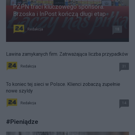
PZPN traci kluczowego sponsora.
Brzoska i InPost kończą długi etap
Redakcja
18
Lawina zamykanych firm. Zatrważająca liczba przypadków
Redakcja
31
To koniec tej sieci w Polsce. Klienci zobaczą zupełnie
nowe szyldy
Redakcja
14
#
Pieniądze