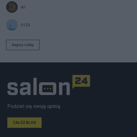
rk1
O123
Napisz notkę
Podziel się swoją opinią
ZAŁÓŻ BLOG