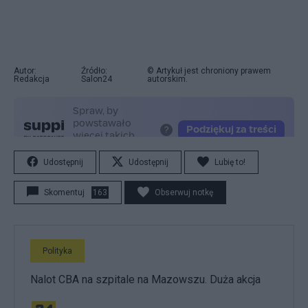
Autor:
Źródło:
© Artykuł jest chroniony prawem
Redakcja
Salon24
autorskim.
Udostępnij
Udostępnij
Lubię to!
Skomentuj
163
Obserwuj notkę
Polityka
Nalot CBA na szpitale na Mazowszu. Duża akcja