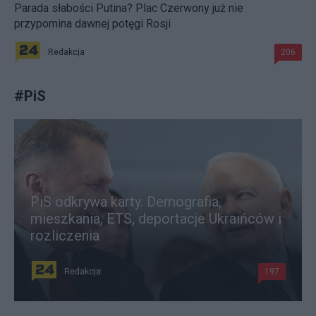
Parada słabości Putina? Plac Czerwony już nie
przypomina dawnej potęgi Rosji
Redakcja
206
#
PiS
PiS odkrywa karty. Demografia,
mieszkania, ETS, deportacje Ukraińców i
rozliczenia
Redakcja
197