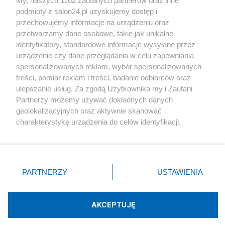
My, naszych 1162 zaufanych partnerów oraz inne
podmioty z salon24.pl uzyskujemy dostęp i
Społeczeństwo
przechowujemy informacje na urządzeniu oraz
przetwarzamy dane osobowe, takie jak unikalne
Kultura
identyfikatory, standardowe informacje wysyłane przez
urządzenie czy dane przeglądania w celu zapewniania
spersonalizowanych reklam, wybór spersonalizowanych
treści, pomiar reklam i treści, badanie odbiorców oraz
ulepszanie usług. Za zgodą Użytkownika my i Zaufani
X
Facebook
Instagram
Youtube
Partnerzy możemy używać dokładnych danych
geolokalizacyjnych oraz aktywnie skanować
charakterystykę urządzenia do celów identyfikacji.
Web Content Media sp. z o. o. © 2022
Ponieważ cenimy Twoją prywatność, prosimy o zgodę na
korzystanie z tych technologii poprzez kliknięcie
„Akceptuję”. Zgoda jest dobrowolna i zawsze możesz ją
Pomoc
O nas
Praca
Reklama
Kontakt
zmienić/wycofać klikając przycisk ustawień prywatności
PARTNERZY
USTAWIENIA
znajdujący się w lewym dolnym rogu strony
. Niektóre
rodzaje przetwarzania danych nie wymagają zgody
użytkownika, ale masz prawo sprzeciwić się takiemu
AKCEPTUJĘ
przetwarzaniu. Preferencje będą miały zastosowania tylko
Technologię dostarcza:
W3media.pl
na tej witrynie.