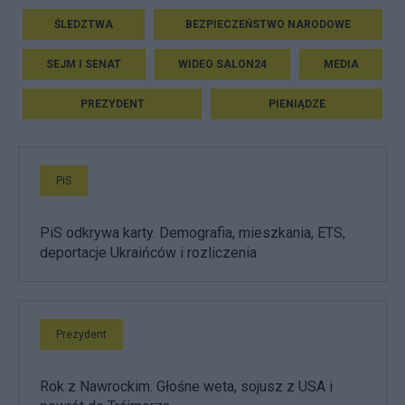
ŚLEDZTWA
BEZPIECZEŃSTWO NARODOWE
SEJM I SENAT
WIDEO SALON24
MEDIA
PREZYDENT
PIENIĄDZE
PiS
PiS odkrywa karty. Demografia, mieszkania, ETS,
deportacje Ukraińców i rozliczenia
Prezydent
Rok z Nawrockim. Głośne weta, sojusz z USA i