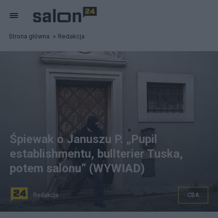
Strona główna
Redakcja
Śpiewak o Januszu P. „Pupil
establishmentu, bullterier Tuska,
potem salonu” (WYWIAD)
Redakcja
CBA
Zatrzymanie byłego posła Janusza P. Fot. PAP/Wojtek