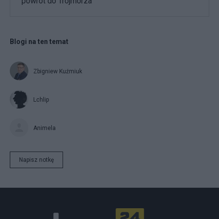
powrót do Trójmorza
Blogi na ten temat
Zbigniew Kuźmiuk
Lchlip
Animela
Napisz notkę