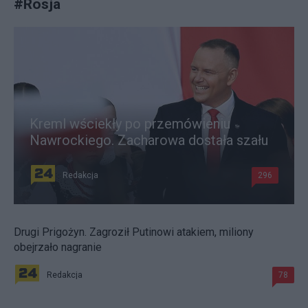
#
Rosja
Kreml wściekły po przemówieniu
Nawrockiego. Zacharowa dostała szału
Redakcja
296
Drugi Prigożyn. Zagroził Putinowi atakiem, miliony
obejrzało nagranie
Redakcja
78