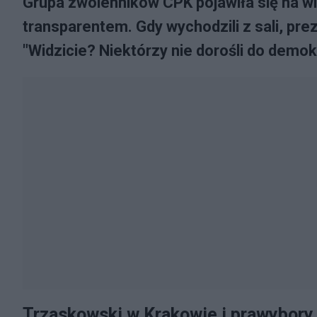
Grupa zwolenników CPK pojawiła się na w
transparentem. Gdy wychodzili z sali, p
"Widzicie? Niektórzy nie dorośli do demokr
Trzaskowski w Krakowie i prawybor