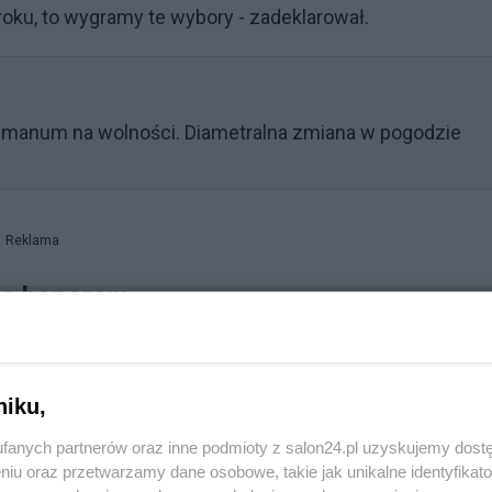
roku, to wygramy te wybory - zadeklarował.
Humanum na wolności. Diametralna zmiana w pogodzie
Reklama
 za banerem
. Pochwalili się tym na portalu X. - CPK w Polsce, nie w
skowskiego w Krakowie - czytamy na profilu Nowej Nadzi
niku,
fanych partnerów oraz inne podmioty z salon24.pl uzyskujemy dost
niu oraz przetwarzamy dane osobowe, takie jak unikalne identyfikat