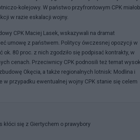
b lotniczo-kolejowy. W państwo przyfrontowym CPK miało
cji w razie eskalacji wojny.
budowy CPK Maciej Lasek, wskazywali na dramat
zeć umowę z państwem. Politycy ówczesnej opozycji w
ok. 80 proc. z nich zgodziło się podpisać kontrakty, w
nych cenach. Przeciwnicy CPK podnosili też temat wyso
zbudowę Okęcia, a także regionalnych lotnisk: Modlina i
e w przypadku ewentualnej wojny CPK stanie się celem
s kłóci się z Giertychem o prawybory