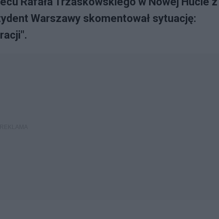
iecu Rafała Trzaskowskiego w Nowej Hucie z
rezydent Warszawy skomentował sytuację:
acji".
y