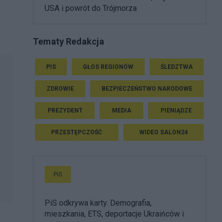
USA i powrót do Trójmorza
Tematy Redakcja
PIS
GŁOS REGIONÓW
ŚLEDZTWA
ZDROWIE
BEZPIECZEŃSTWO NARODOWE
PREZYDENT
MEDIA
PIENIĄDZE
PRZESTĘPCZOŚĆ
WIDEO SALON24
PiS
PiS odkrywa karty. Demografia,
mieszkania, ETS, deportacje Ukraińców i