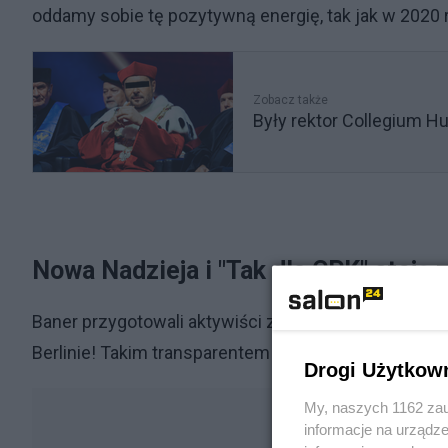
oddamy sobie tę pozytywną energię, tak jak w 2020 
Zobacz także
Były rektor Collegium 
Nowa Nadzieja i "Tak dla CPK" stoją
Baner przygotowali aktywiści związani z Konfederacją
Berlinie! Takim transparentem "przywitaliśmy" Trza
Drogi Użytkow
My, naszych 1162 zau
informacje na urządze