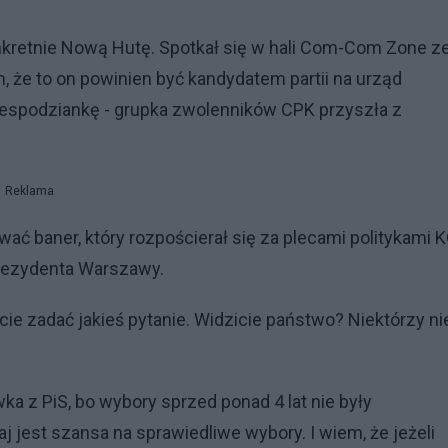
nkretnie Nową Hutę. Spotkał się w hali Com-Com Zone z
h, że to on powinien być kandydatem partii na urząd
iespodziankę - grupka zwolenników CPK przyszła z
Reklama
ać baner, który rozpościerał się za plecami politykami K
prezydenta Warszawy.
ście zadać jakieś pytanie. Widzicie państwo? Niektórzy ni
.
ka z PiS, bo wybory sprzed ponad 4 lat nie były
iaj jest szansa na sprawiedliwe wybory. I wiem, że jeżeli