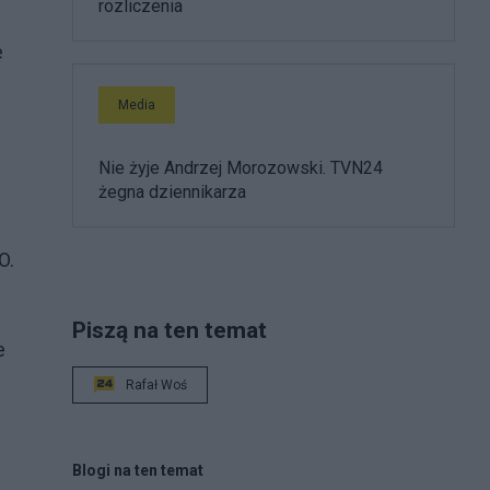
rozliczenia
e
Media
Nie żyje Andrzej Morozowski. TVN24
żegna dziennikarza
O.
Piszą na ten temat
e
Rafał Woś
Blogi na ten temat