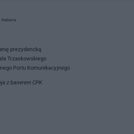
Reklama
panię prezydencką
fała Trzaskowskiego
ralnego Portu Komunikacyjnego
eja z banerem CPK