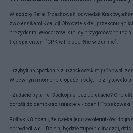
W sobotę Rafał Trzaskowski odwiedził Kraków, a ko
zwolennikami Koalicji Obywatelskiej, przekonując ic
prezydenta. Włodarzowi stolicy przygotowano też n
transparentem "CPK w Polsce. Nie w Berlinie".
Przybyli na spotkanie z Trzaskowskim próbowali zerw
W pewnym momencie opuścili salę. To zirytowało 
- Zadacie pytanie. Spokojnie. Już uciekacie? Chcieli
dorośli do demokracji niestety - ocenił Trzaskowski
Polityk KO ocenił, że czeka jego zwolenników dogryw
sprawiedliwe. - Dzisiaj będzie zupełnie inaczej, dzis