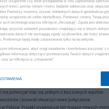
przez urządzenie czy dane przeglądania w celu zapewniania sperson
ych treści, pomiar reklam i treści, badanie odbiorców oraz ulepszan
fani Partnerzy możemy używać dokładnych danych geolokalizacyjn
tykę urządzenia do celów identyfikacji. Ponieważ cenimy Twoją pry
z tych technologii poprzez kliknięcie „Akceptuję”. Zgoda jest dobro
ikając przycisk ustawień prywatności znajdujący się w lewym dolny
etwarzania danych nie wymagają zgody użytkownika, ale masz prawo 
. Preferencje będą miały zastosowania tylko na tej witrynie.
Reklama
szymi informacjami, abyś mógł świadomie i komfortowo korzystać z
gółowe informacje dotyczące przetwarzania Twoich danych znajdzi
mny projekt infrastrukturalny, którego celem jest
s
oraz po kliknięciu w „Ustawienia”.
ego koszt do 2032 roku ma pochłonąć ponad 130 mld
częło umowami z kontrahentami zagranicznymi PiS,
olejowych z Baranowem i Kolej Dużych Prędkości będą
USTAWIENIA
omunikacyjnego z biedniejszych regionów. Lotnisko Okę
CPK ma potencjał stać się jednym z kluczowych węzłów
nwestorów i pozwoli otworzyć nowe połączenia
i w Polsce. Projekt wygeneruje też tysiące nowych miej