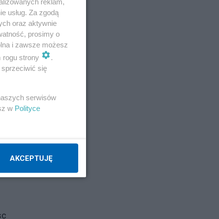
alizowanych reklam,
ie usług. Za zgodą
ych oraz aktywnie
watność, prosimy o
wolna i zawsze możesz
m rogu strony
.
sprzeciwić się
 naszych serwisów
esz w
Polityce
AKCEPTUJĘ
cie
sc