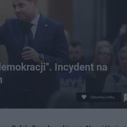
demokracji". Incydent na
m
Obserwuj notkę