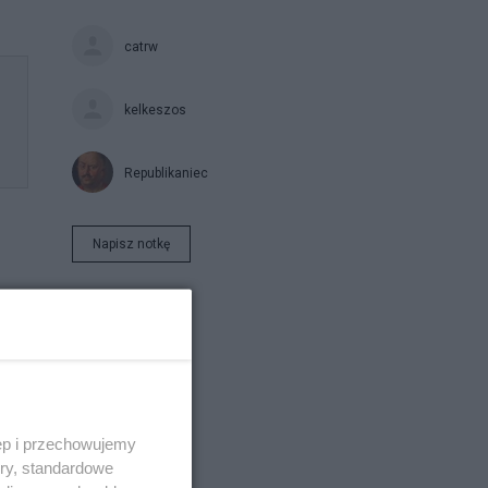
catrw
kelkeszos
Republikaniec
Napisz notkę
ei.
ęp i przechowujemy
ory, standardowe