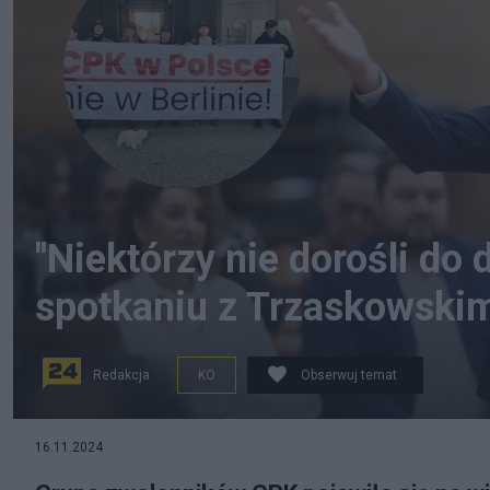
"Niektórzy nie dorośli do 
spotkaniu z Trzaskowski
Redakcja
KO
Obserwuj temat
16.11.2024