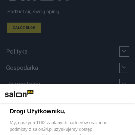
Podziel się swoją opinią
ZAŁÓŻ BLOG
Polityka
Gospodarka
Rozmaitości
Technologie
Drogi Użytkowniku,
Sport
My, naszych 1162 zaufanych partnerów oraz inne
podmioty z salon24.pl uzyskujemy dostęp i
Społeczeństwo