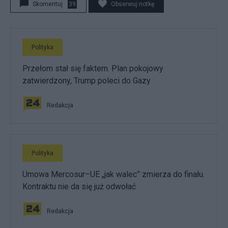
Skomentuj
39
Obserwuj notkę
Polityka
Przełom stał się faktem. Plan pokojowy
zatwierdzony, Trump poleci do Gazy
Redakcja
Polityka
Umowa Mercosur–UE „jak walec” zmierza do finału.
Kontraktu nie da się już odwołać
Redakcja