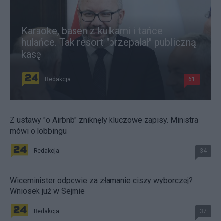
Karaoke, basen z kulkami i tańce
hulańce. Tak resort "przepalał" publiczną
kasę
Redakcja
61
Z ustawy "o Airbnb" zniknęły kluczowe zapisy. Ministra
mówi o lobbingu
Redakcja
34
Wiceminister odpowie za złamanie ciszy wyborczej?
Wniosek już w Sejmie
Redakcja
37