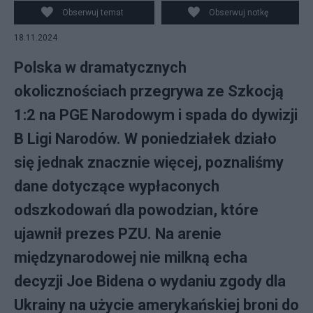
Andy Robertson (L) cieszy się z gola podczas meczu
Obserwuj temat
Obserwuj notkę
grupy A1 Ligi Narodów z Polską, 18 bm. w Warszawie.
18.11.2024
(gj) PAP/Piotr Nowak
Polska w dramatycznych
okolicznościach przegrywa ze Szkocją
1:2 na PGE Narodowym i spada do dywizji
B Ligi Narodów. W poniedziałek działo
się jednak znacznie więcej, poznaliśmy
dane dotyczące wypłaconych
odszkodowań dla powodzian, które
ujawnił prezes PZU. Na arenie
międzynarodowej nie milkną echa
decyzji Joe Bidena o wydaniu zgody dla
Ukrainy na użycie amerykańskiej broni do