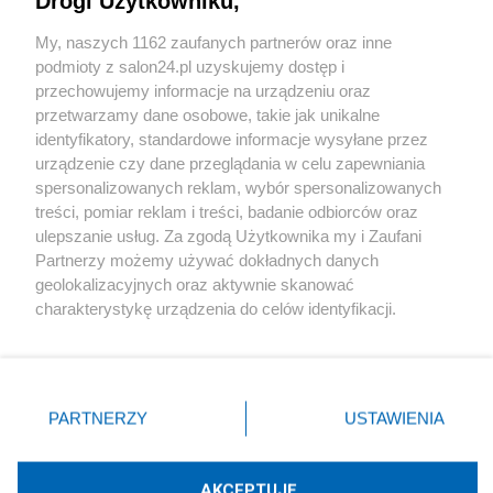
Drogi Użytkowniku,
Sport
My, naszych 1162 zaufanych partnerów oraz inne
podmioty z salon24.pl uzyskujemy dostęp i
Społeczeństwo
przechowujemy informacje na urządzeniu oraz
przetwarzamy dane osobowe, takie jak unikalne
Kultura
identyfikatory, standardowe informacje wysyłane przez
urządzenie czy dane przeglądania w celu zapewniania
spersonalizowanych reklam, wybór spersonalizowanych
treści, pomiar reklam i treści, badanie odbiorców oraz
ulepszanie usług. Za zgodą Użytkownika my i Zaufani
X
Facebook
Instagram
Youtube
Partnerzy możemy używać dokładnych danych
geolokalizacyjnych oraz aktywnie skanować
charakterystykę urządzenia do celów identyfikacji.
Web Content Media sp. z o. o. © 2022
Ponieważ cenimy Twoją prywatność, prosimy o zgodę na
korzystanie z tych technologii poprzez kliknięcie
„Akceptuję”. Zgoda jest dobrowolna i zawsze możesz ją
Pomoc
O nas
Praca
Reklama
Kontakt
zmienić/wycofać klikając przycisk ustawień prywatności
PARTNERZY
USTAWIENIA
znajdujący się w lewym dolnym rogu strony
. Niektóre
rodzaje przetwarzania danych nie wymagają zgody
użytkownika, ale masz prawo sprzeciwić się takiemu
AKCEPTUJĘ