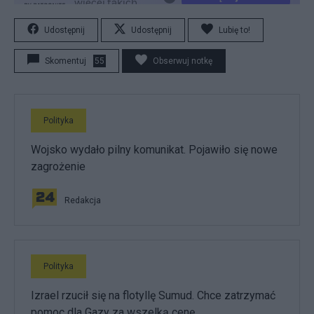
Udostępnij
Udostępnij
Lubię to!
Skomentuj
55
Obserwuj notkę
Polityka
Wojsko wydało pilny komunikat. Pojawiło się nowe
zagrożenie
Redakcja
Polityka
Izrael rzucił się na flotyllę Sumud. Chce zatrzymać
pomoc dla Gazy za wszelką cenę