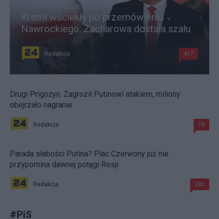
Kreml wściekły po przemówieniu
Nawrockiego. Zacharowa dostała szału
Redakcja
417
Drugi Prigożyn. Zagroził Putinowi atakiem, miliony
obejrzało nagranie
Redakcja
78
Parada słabości Putina? Plac Czerwony już nie
przypomina dawnej potęgi Rosji
Redakcja
206
#
PiS