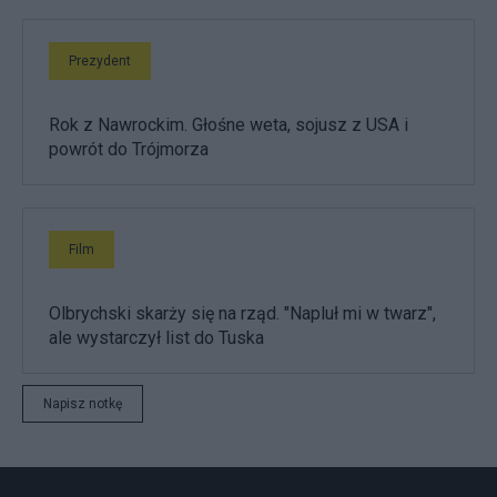
Prezydent
Rok z Nawrockim. Głośne weta, sojusz z USA i
powrót do Trójmorza
Film
Olbrychski skarży się na rząd. "Napluł mi w twarz",
ale wystarczył list do Tuska
Napisz notkę