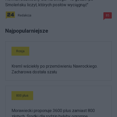
Smoleńsku liczył, których posłów wyciągnąć"
Redakcja
85
Najpopularniejsze
Rosja
Kreml wściekły po przemówieniu Nawrockiego.
Zacharowa dostała szału
800 plus
Morawiecki proponuje 3600 plus zamiast 800
złotych. Środki dla rodzin byłyby ogromne