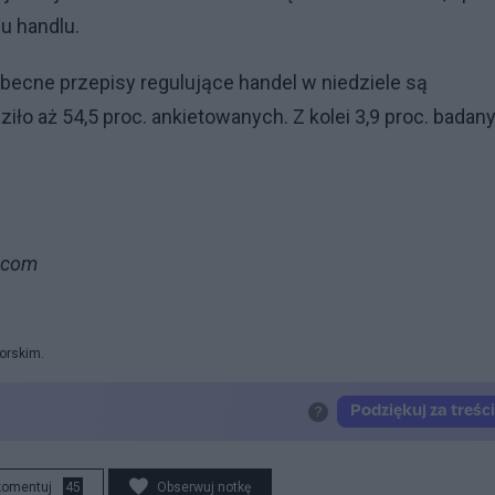
u handlu.
cne przepisy regulujące handel w niedziele są
iło aż 54,5 proc. ankietowanych. Z kolei 3,9 proc. badan
y.com
orskim.
komentuj
45
Obserwuj notkę