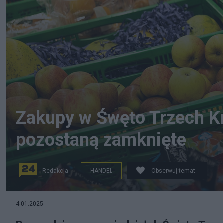
Zakupy w Śwęto Trzech Kró
pozostaną zamknięte
Redakcja
HANDEL
Obserwuj temat
Fot. Pixabay.com
4.01.2025