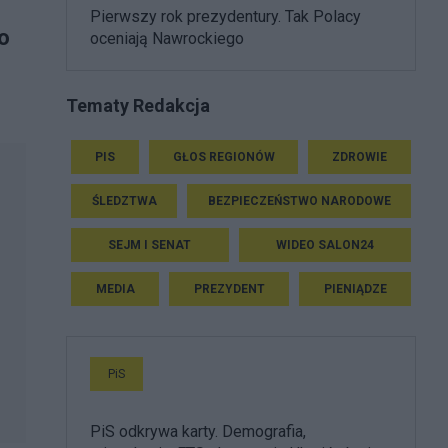
Pierwszy rok prezydentury. Tak Polacy
o
oceniają Nawrockiego
Tematy Redakcja
PIS
GŁOS REGIONÓW
ZDROWIE
ŚLEDZTWA
BEZPIECZEŃSTWO NARODOWE
SEJM I SENAT
WIDEO SALON24
MEDIA
PREZYDENT
PIENIĄDZE
PiS
PiS odkrywa karty. Demografia,