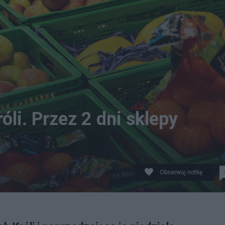
li. Przez 2 dni sklepy
Obserwuj notkę