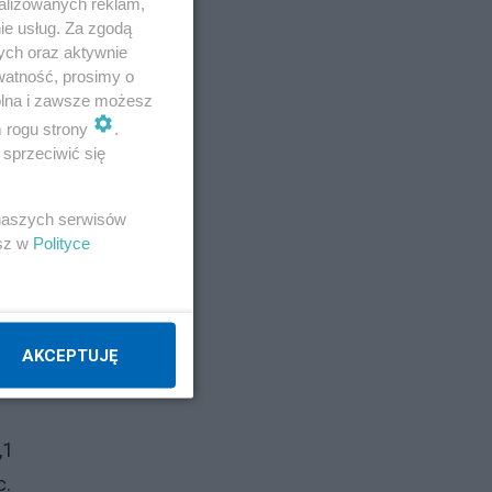
alizowanych reklam,
ie usług. Za zgodą
ych oraz aktywnie
watność, prosimy o
wolna i zawsze możesz
raz
m rogu strony
.
sprzeciwić się
 naszych serwisów
esz w
Polityce
AKCEPTUJĘ
,1
c.