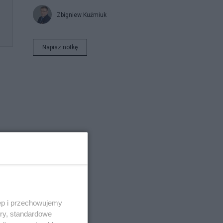
Zbigniew Kuźmiuk
Napisz notkę
ęp i przechowujemy
ory, standardowe