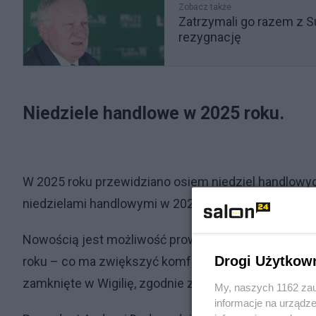
Zobacz także
Zatrzymali go razem z 
rezygnację
Niedziele handlowe w 2025 roku.
W 2025 roku przewidziano osiem niedziel handlowy
niedzielami handlowymi w 2024 roku. Pierwsza z nich
Nowością jest możliwość prowadzenia handlu w trzy k
Drogi Użytkow
roku – co ma zwiększyć komfort zakupów w okresie
zamknięte w Wigilię, zgodnie z nowymi przepisami.
My, naszych 1162 zau
informacje na urządze