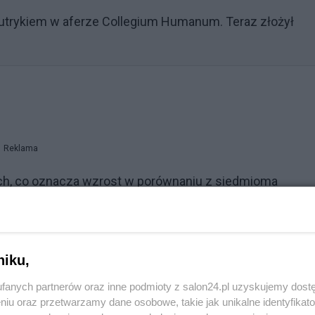
Sutrykiem w aferze Collegium Humanum. Teraz złożył
Reklama
ch, co oznacza wzrost w porównaniu z siedmioma
 przypada dopiero za trzy tygodnie, 26 stycznia.
olejne niedziele przed Wigilią – 7, 14 i 21 grudnia 2025
niku,
 świątecznym. Warto jednak pamiętać, że sklepy będą
fanych partnerów oraz inne podmioty z salon24.pl uzyskujemy dost
niu oraz przetwarzamy dane osobowe, takie jak unikalne identyfikat