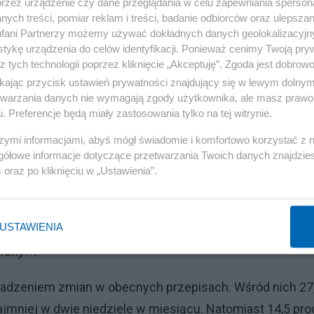
cą wolną Wigilię, ale jednocześnie skierował ją do
przez urządzenie czy dane przeglądania w celu zapewniania sperson
ych treści, pomiar reklam i treści, badanie odbiorców oraz ulepszan
czej. Decyzja ta wynikała z obaw zgłaszanych przez
fani Partnerzy możemy używać dokładnych danych geolokalizacyjn
kryminację pracowników handlu.
tykę urządzenia do celów identyfikacji. Ponieważ cenimy Twoją pry
z tych technologii poprzez kliknięcie „Akceptuję”. Zgoda jest dobro
psze dostosowanie przepisów do potrzeb konsumentów o
ikając przycisk ustawień prywatności znajdujący się w lewym dolny
etwarzania danych nie wymagają zgody użytkownika, ale masz prawo 
ków i przedsiębiorców.
. Preferencje będą miały zastosowania tylko na tej witrynie.
wiązujących przepisów
szymi informacjami, abyś mógł świadomie i komfortowo korzystać z
gółowe informacje dotyczące przetwarzania Twoich danych znajdzi
s
oraz po kliknięciu w „Ustawienia”.
Reklama
adowoleni z obowiązujących przepisów. W sondażu
USTAWIENIA
ej Polski zapytano ankietowanych:
„Czy Pana/i zdaniem
wany?”.
wadzeniem zmian w obecnych przepisach. Wśród nich 27
ajmniej w dwie niedziele w miesiącu. Natomiast 14,5 pro