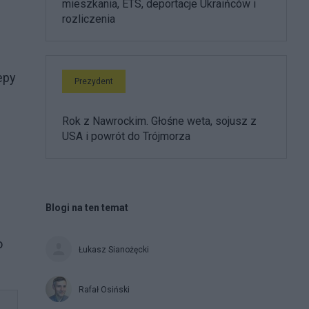
mieszkania, ETS, deportacje Ukraińców i
rozliczenia
epy
Prezydent
Rok z Nawrockim. Głośne weta, sojusz z
USA i powrót do Trójmorza
Blogi na ten temat
o
Łukasz Sianożęcki
Rafał Osiński