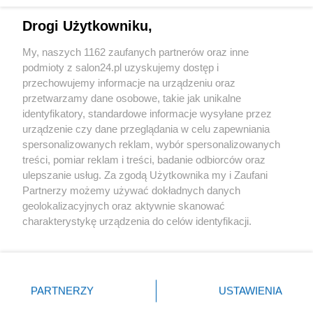
Technologie
Drogi Użytkowniku,
Sport
My, naszych 1162 zaufanych partnerów oraz inne
podmioty z salon24.pl uzyskujemy dostęp i
Społeczeństwo
przechowujemy informacje na urządzeniu oraz
przetwarzamy dane osobowe, takie jak unikalne
Kultura
identyfikatory, standardowe informacje wysyłane przez
urządzenie czy dane przeglądania w celu zapewniania
spersonalizowanych reklam, wybór spersonalizowanych
treści, pomiar reklam i treści, badanie odbiorców oraz
ulepszanie usług. Za zgodą Użytkownika my i Zaufani
X
Facebook
Instagram
Youtube
Partnerzy możemy używać dokładnych danych
geolokalizacyjnych oraz aktywnie skanować
charakterystykę urządzenia do celów identyfikacji.
Web Content Media sp. z o. o. © 2022
Ponieważ cenimy Twoją prywatność, prosimy o zgodę na
korzystanie z tych technologii poprzez kliknięcie
„Akceptuję”. Zgoda jest dobrowolna i zawsze możesz ją
Pomoc
O nas
Praca
Reklama
Kontakt
zmienić/wycofać klikając przycisk ustawień prywatności
PARTNERZY
USTAWIENIA
znajdujący się w lewym dolnym rogu strony
. Niektóre