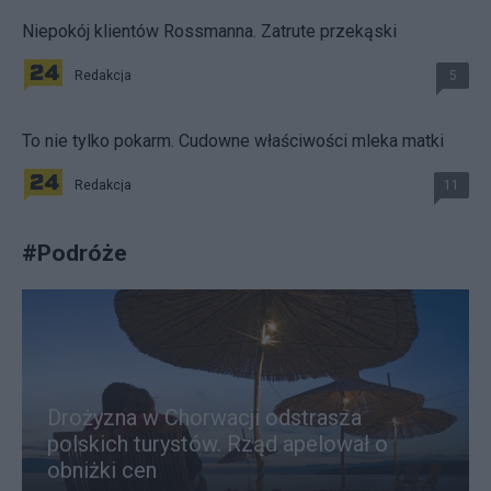
Niepokój klientów Rossmanna. Zatrute przekąski
Redakcja
5
To nie tylko pokarm. Cudowne właściwości mleka matki
Redakcja
11
#
Podróże
Drożyzna w Chorwacji odstrasza
polskich turystów. Rząd apelował o
obniżki cen