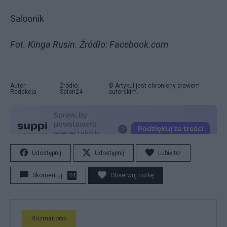
Saloonik
Fot. Kinga Rusin. Źródło: Facebook.com
Autor:
Źródło:
© Artykuł jest chroniony prawem
Redakcja
Salon24
autorskim.
Udostępnij
Udostępnij
Lubię to!
Skomentuj
44
Obserwuj notkę
Rozmaitości