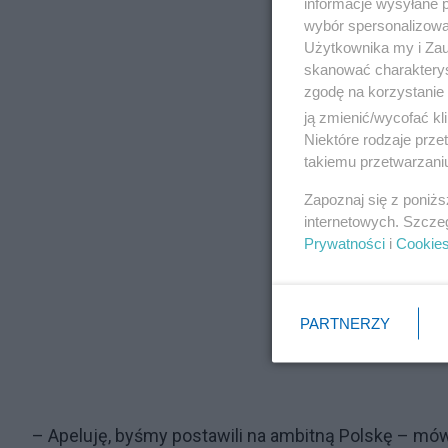
informacje wysyłane 
wybór spersonalizowan
Użytkownika my i Zau
skanować charakterys
zgodę na korzystanie 
ją zmienić/wycofać kl
Niektóre rodzaje prz
takiemu przetwarzaniu
Zapoznaj się z poniż
internetowych. Szcze
Prywatności
i
Cookie
PARTNERZY
– Apeluję, byśmy postawili na ambitną Polskę – mó