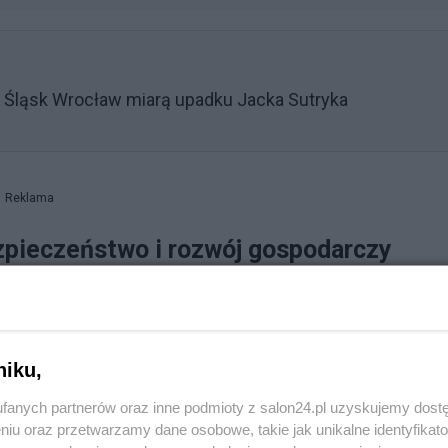
. Śląsk Wrocław miarą upadku Jacka Sutryka
Reklama
zpieczeństwo i rozwój gospodarczy
oncentrował się na kluczowych kwestiach: bezpieczeńst
zwoju gospodarczym.
niku,
fanych partnerów oraz inne podmioty z salon24.pl uzyskujemy dost
niu oraz przetwarzamy dane osobowe, takie jak unikalne identyfikat