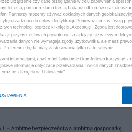
przez urządzenie czy dane przeglądania w celu zapewniania sperson
ych treści, pomiar reklam i treści, badanie odbiorców oraz ulepszan
fani Partnerzy możemy używać dokładnych danych geolokalizacyjn
tykę urządzenia do celów identyfikacji. Ponieważ cenimy Twoją pry
z tych technologii poprzez kliknięcie „Akceptuję”. Zgoda jest dobro
ikając przycisk ustawień prywatności znajdujący się w lewym dolny
etwarzania danych nie wymagają zgody użytkownika, ale masz prawo 
. Preferencje będą miały zastosowania tylko na tej witrynie.
szymi informacjami, abyś mógł świadomie i komfortowo korzystać z
gółowe informacje dotyczące przetwarzania Twoich danych znajdzi
s
oraz po kliknięciu w „Ustawienia”.
USTAWIENIA
wił. – Ambitne bezpieczeństwo, ambitną gospodarkę,