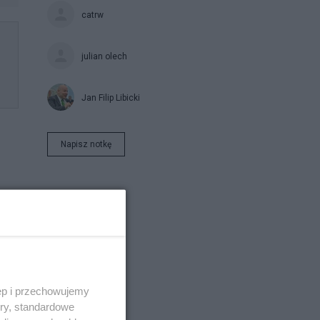
catrw
julian olech
Jan Filip Libicki
Napisz notkę
wie
ęp i przechowujemy
ory, standardowe