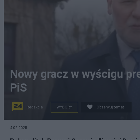
Nowy gracz w wyścigu pre
PiS
Redakcja
WYBORY
Obserwuj temat
na zdjęciu: kandydat na prezydenta RP Dawid Jackiewi
4.02.2025