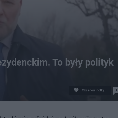
zydenckim. To były polityk
1
Obserwuj notkę
cz. fot. X/Dawid Jackiewicz