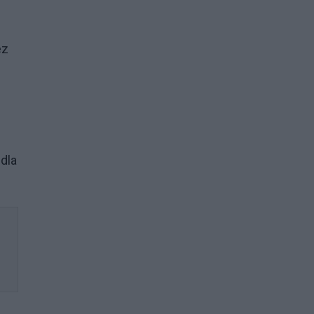
ez
dla