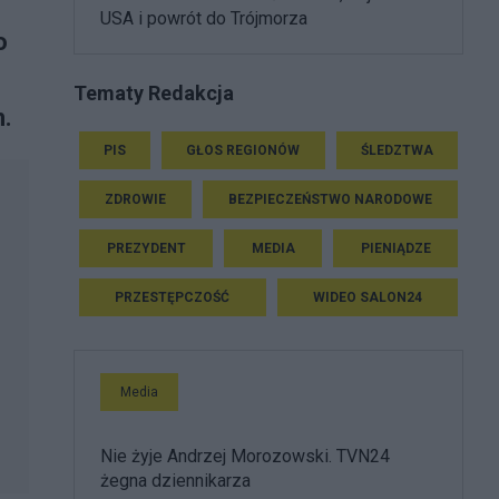
USA i powrót do Trójmorza
o
Tematy Redakcja
h.
PIS
GŁOS REGIONÓW
ŚLEDZTWA
ZDROWIE
BEZPIECZEŃSTWO NARODOWE
PREZYDENT
MEDIA
PIENIĄDZE
PRZESTĘPCZOŚĆ
WIDEO SALON24
Media
Nie żyje Andrzej Morozowski. TVN24
żegna dziennikarza