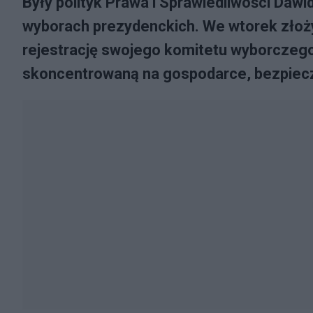
Były polityk Prawa i Sprawiedliwości Dawid
wyborach prezydenckich. We wtorek złoż
rejestrację swojego komitetu wyborczego
skoncentrowaną na gospodarce, bezpieczeń