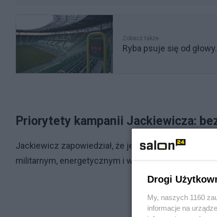
Zobacz także
Ryba psuje się od głowy
Priorytety kampanii Jackiewicza: be
Jackiewicz zapowiedział, że jego program będzie k
militarnym, energetycznym i wewnętrznym oraz ro
Drogi Użytkow
My, naszych 1160 zau
informacje na urządze