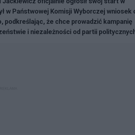
 Jackiewicz oficjalnie ogłosił swój start w
ył w Państwowej Komisji Wyborczej wniosek 
, podkreślając, że chce prowadzić kampanię
stwie i niezależności od partii politycznyc