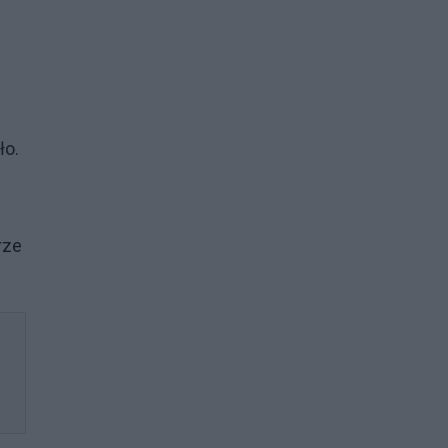
ło.
rze