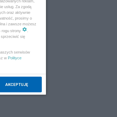
alizowanych reklam,
ie usług. Za zgodą
ych oraz aktywnie
watność, prosimy o
wolna i zawsze możesz
m rogu strony
.
sprzeciwić się
 naszych serwisów
esz w
Polityce
AKCEPTUJĘ