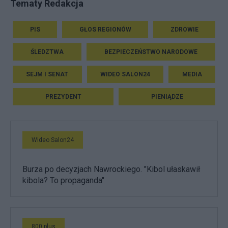
Tematy Redakcja
PIS
GŁOS REGIONÓW
ZDROWIE
ŚLEDZTWA
BEZPIECZEŃSTWO NARODOWE
SEJM I SENAT
WIDEO SALON24
MEDIA
PREZYDENT
PIENIĄDZE
Wideo Salon24
Burza po decyzjach Nawrockiego. "Kibol ułaskawił
kibola? To propaganda"
800 plus