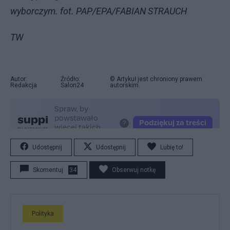
wyborczym. fot. PAP/EPA/FABIAN STRAUCH
TW
Autor:
Źródło:
© Artykuł jest chroniony prawem
Redakcja
Salon24
autorskim.
Udostępnij
Udostępnij
Lubię to!
Skomentuj
34
Obserwuj notkę
Polityka