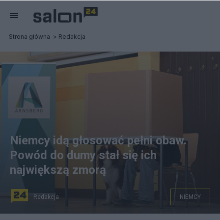
Strona główna
Redakcja
Niemcy idą głosować pełni obaw.
Powód do dumy stał się ich
największą zmorą
Redakcja
NIEMCY
na zdjęciu: głosowanie w Niemczech w lokalu