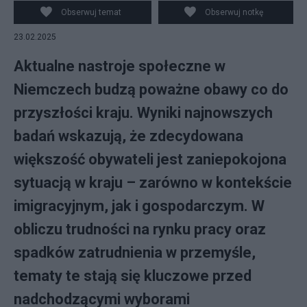
wyborczym. fot. PAP/EPA/FABIAN STRAUCH
Obserwuj temat
Obserwuj notkę
23.02.2025
Aktualne nastroje społeczne w
Niemczech budzą poważne obawy co do
przyszłości kraju. Wyniki najnowszych
badań wskazują, że zdecydowana
większość obywateli jest zaniepokojona
sytuacją w kraju – zarówno w kontekście
imigracyjnym, jak i gospodarczym. W
obliczu trudności na rynku pracy oraz
spadków zatrudnienia w przemyśle,
tematy te stają się kluczowe przed
nadchodzącymi wyborami