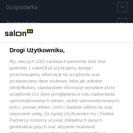
Gospodarka
Rozmaitości
Technologie
Drogi Użytkowniku,
Sport
My, naszych 1162 zaufanych partnerów oraz inne
podmioty z salon24.pl uzyskujemy dostęp i
Społeczeństwo
przechowujemy informacje na urządzeniu oraz
przetwarzamy dane osobowe, takie jak unikalne
Kultura
identyfikatory, standardowe informacje wysyłane przez
urządzenie czy dane przeglądania w celu zapewniania
spersonalizowanych reklam, wybór spersonalizowanych
treści, pomiar reklam i treści, badanie odbiorców oraz
ulepszanie usług. Za zgodą Użytkownika my i Zaufani
X
Facebook
Instagram
Youtube
Partnerzy możemy używać dokładnych danych
geolokalizacyjnych oraz aktywnie skanować
charakterystykę urządzenia do celów identyfikacji.