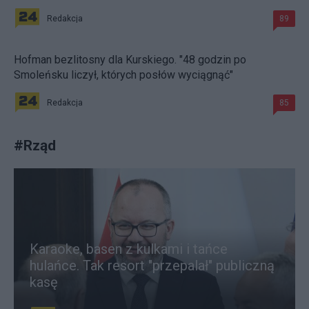
Redakcja
89
Hofman bezlitosny dla Kurskiego. "48 godzin po
Smoleńsku liczył, których posłów wyciągnąć"
Redakcja
85
#
Rząd
Karaoke, basen z kulkami i tańce
hulańce. Tak resort "przepalał" publiczną
kasę