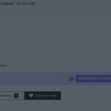
 kobiet. To nie mit
rskim.
komentuj
5
Obserwuj notkę