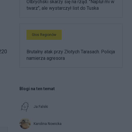
Olbrychski skarży się na rząd. "Napluł mi w
twarz", ale wystarczył list do Tuska
Głos Regionów
220
Brutalny atak przy Złotych Tarasach. Policja
namierza agresora
Blogi na ten temat
Ja Falski
Karolina Nowicka