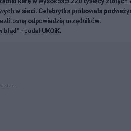
atnio karę w wysokości 220 tysięcy złotych 
wych w sieci. Celebrytka próbowała podważy
 bezlitosną odpowiedzią urzędników:
 błąd" - podał UKOiK.