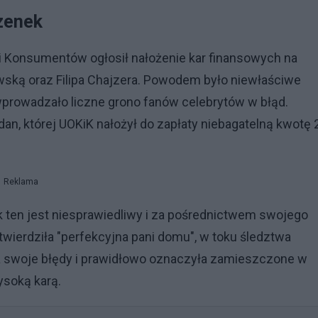
zenek
i Konsumentów ogłosił nałożenie kar finansowych na
ską oraz Filipa Chajzera. Powodem było niewłaściwe
wprowadzało liczne grono fanów celebrytów w błąd.
n, której UOKiK nałożył do zapłaty niebagatelną kwotę 
Reklama
ok ten jest niesprawiedliwy i za pośrednictwem swojego
wierdziła "perfekcyjna pani domu", w toku śledztwa
a swoje błędy i prawidłowo oznaczyła zamieszczone w
wysoką karą.