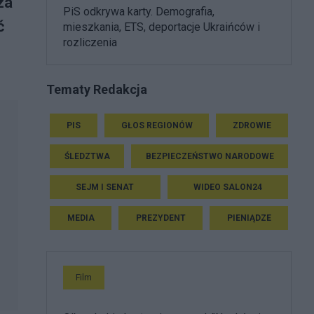
za
PiS odkrywa karty. Demografia,
ć
mieszkania, ETS, deportacje Ukraińców i
rozliczenia
Tematy Redakcja
PIS
GŁOS REGIONÓW
ZDROWIE
ŚLEDZTWA
BEZPIECZEŃSTWO NARODOWE
SEJM I SENAT
WIDEO SALON24
MEDIA
PREZYDENT
PIENIĄDZE
Film