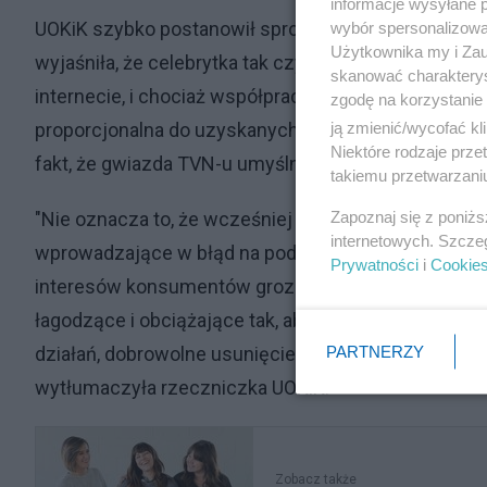
informacje wysyłane 
UOKiK szybko postanowił sprostować stanowisko R
wybór spersonalizowan
Użytkownika my i Zau
wyjaśniła, że celebrytka tak czy inaczej była zobo
skanować charakterys
internecie, i chociaż współpraca w czasie postępowa
zgodę na korzystanie 
ją zmienić/wycofać kl
proporcjonalna do uzyskanych przez nią za spraw
Niektóre rodzaje prz
fakt, że gwiazda TVN-u umyślnie omijała prawo, co 
takiemu przetwarzaniu
Zapoznaj się z poniż
"Nie oznacza to, że wcześniej można było nie ozn
internetowych. Szcze
wprowadzające w błąd na podstawie przepisów obo
Prywatności
i
Cookie
interesów konsumentów grozi kara maksymalnie do 1
łagodzące i obciążające tak, aby ich wysokość była 
PARTNERZY
działań, dobrowolne usunięcie skutków naruszenia, 
wytłumaczyła rzeczniczka UOKiK.
Zobacz także