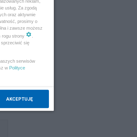
alizowanych reklam,
ie usług. Za zgodą
ych oraz aktywnie
w
watność, prosimy o
est
wolna i zawsze możesz
m rogu strony
.
sprzeciwić się
 naszych serwisów
esz w
Polityce
ść
AKCEPTUJĘ