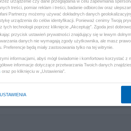
przez urządzenie czy dane przeglądania w celu zapewniania sperson
ozenek-Majdan. Rzeczniczka urzędu Małgorzata Cieloch
ych treści, pomiar reklam i treści, badanie odbiorców oraz ulepszan
fani Partnerzy możemy używać dokładnych danych geolokalizacyjn
wiązana do prawidłowego oznaczania treści reklamowych 
tykę urządzenia do celów identyfikacji. Ponieważ cenimy Twoją pry
nia jest okolicznością łagodzącą, nałożona na nią kara j
z tych technologii poprzez kliknięcie „Akceptuję”. Zgoda jest dobro
ikając przycisk ustawień prywatności znajdujący się w lewym dolny
ą zamieszczonych reklam zysków. Wskazano również na
etwarzania danych nie wymagają zgody użytkownika, ale masz prawo 
zdecydowanie obciąża ją w całej sprawie.
. Preferencje będą miały zastosowania tylko na tej witrynie.
szymi informacjami, abyś mógł świadomie i komfortowo korzystać z
aczać przekazów reklamowych. Kwestionujemy praktyki
gółowe informacje dotyczące przetwarzania Twoich danych znajdzi
wiązujących od 2007 roku. Za naruszenie zbiorowych
s
oraz po kliknięciu w „Ustawienia”.
0 proc. obrotu. Na wysokość kar wpływają okoliczności
adekwatna do zasięgu, czasu i okoliczności (np. umyślno
USTAWIENIA
zaniechanie praktyki, współpraca z urzędem)" –