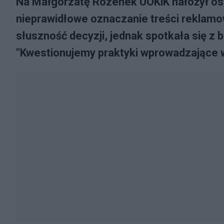
Na Małgorzatę Rozenek UOKiK nałożył ost
nieprawidłowe oznaczanie treści reklamo
słuszność decyzji, jednak spotkała się z
"Kwestionujemy praktyki wprowadzające w