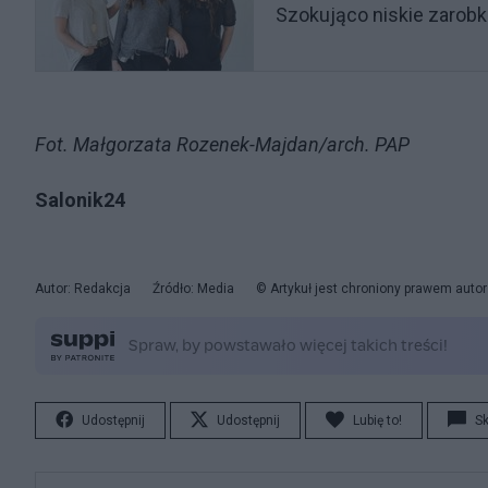
Szokująco niskie zarobki
Fot. Małgorzata Rozenek-Majdan/arch. PAP
Salonik24
Autor: Redakcja
Źródło: Media
© Artykuł jest chroniony prawem auto
Udostępnij
Udostępnij
Lubię to!
S