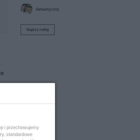
Sarkastyczny
Napisz notkę
s
ie
ęp i przechowujemy
ory, standardowe