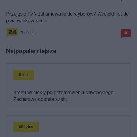
Przejęcie TVN zahamowane do wyborów? Wyciekł list do
pracowników stacji
Redakcja
40
Najpopularniejsze
Rosja
Kreml wściekły po przemówieniu Nawrockiego.
Zacharowa dostała szału
800 plus