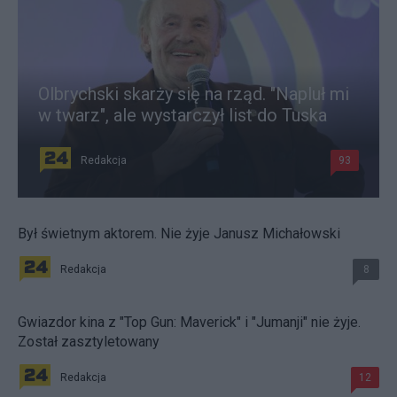
Olbrychski skarży się na rząd. "Napluł mi
w twarz", ale wystarczył list do Tuska
Redakcja
93
Był świetnym aktorem. Nie żyje Janusz Michałowski
Redakcja
8
Gwiazdor kina z "Top Gun: Maverick" i "Jumanji" nie żyje.
Został zasztyletowany
Redakcja
12