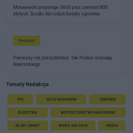
Morawiecki proponuje 3600 plus zamiast 800
złotych. Środki dla rodzin byłyby ogromne
Prezydent
Pierwszy rok prezydentury. Tak Polacy oceniają
Nawrockiego
Tematy Redakcja
PIS
GŁOS REGIONÓW
ZDROWIE
ŚLEDZTWA
BEZPIECZEŃSTWO NARODOWE
SEJM I SENAT
WIDEO SALON24
MEDIA