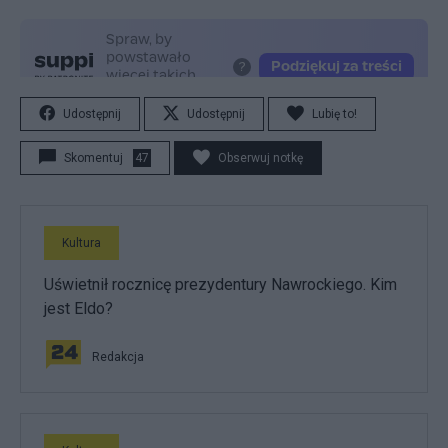
Udostępnij
Udostępnij
Lubię to!
Skomentuj
47
Obserwuj notkę
Kultura
Uświetnił rocznicę prezydentury Nawrockiego. Kim
jest Eldo?
Redakcja