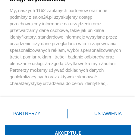
Sport
My, naszych 1162 zaufanych partnerów oraz inne
podmioty z salon24.pl uzyskujemy dostęp i
Społeczeństwo
przechowujemy informacje na urządzeniu oraz
przetwarzamy dane osobowe, takie jak unikalne
Kultura
identyfikatory, standardowe informacje wysyłane przez
urządzenie czy dane przeglądania w celu zapewniania
spersonalizowanych reklam, wybór spersonalizowanych
treści, pomiar reklam i treści, badanie odbiorców oraz
ulepszanie usług. Za zgodą Użytkownika my i Zaufani
X
Facebook
Instagram
Youtube
Partnerzy możemy używać dokładnych danych
geolokalizacyjnych oraz aktywnie skanować
charakterystykę urządzenia do celów identyfikacji.
Web Content Media sp. z o. o. © 2022
Ponieważ cenimy Twoją prywatność, prosimy o zgodę na
korzystanie z tych technologii poprzez kliknięcie
„Akceptuję”. Zgoda jest dobrowolna i zawsze możesz ją
Pomoc
O nas
Praca
Reklama
Kontakt
zmienić/wycofać klikając przycisk ustawień prywatności
PARTNERZY
USTAWIENIA
znajdujący się w lewym dolnym rogu strony
. Niektóre
rodzaje przetwarzania danych nie wymagają zgody
użytkownika, ale masz prawo sprzeciwić się takiemu
AKCEPTUJĘ