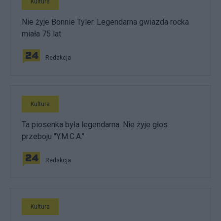
Kultura
Nie żyje Bonnie Tyler. Legendarna gwiazda rocka
miała 75 lat
Redakcja
Kultura
Ta piosenka była legendarna. Nie żyje głos
przeboju "Y.M.C.A."
Redakcja
Kultura