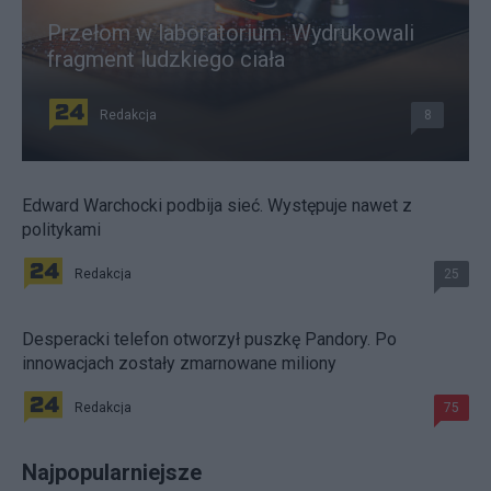
Przełom w laboratorium. Wydrukowali
fragment ludzkiego ciała
Redakcja
8
Edward Warchocki podbija sieć. Występuje nawet z
politykami
Redakcja
25
Desperacki telefon otworzył puszkę Pandory. Po
innowacjach zostały zmarnowane miliony
Redakcja
75
Najpopularniejsze