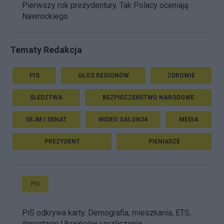
Pierwszy rok prezydentury. Tak Polacy oceniają
Nawrockiego
Tematy Redakcja
PIS
GŁOS REGIONÓW
ZDROWIE
ŚLEDZTWA
BEZPIECZEŃSTWO NARODOWE
SEJM I SENAT
WIDEO SALON24
MEDIA
PREZYDENT
PIENIĄDZE
PiS
PiS odkrywa karty. Demografia, mieszkania, ETS,
deportacje Ukraińców i rozliczenia