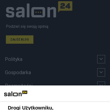
Podziel się swoją opinią
ZAŁÓŻ BLOG
Polityka
Gospodarka
Rozmaitości
Technologie
Drogi Użytkowniku,