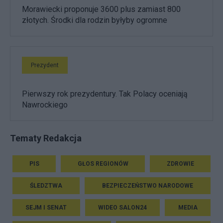
Morawiecki proponuje 3600 plus zamiast 800
złotych. Środki dla rodzin byłyby ogromne
Prezydent
Pierwszy rok prezydentury. Tak Polacy oceniają
Nawrockiego
Tematy Redakcja
PIS
GŁOS REGIONÓW
ZDROWIE
ŚLEDZTWA
BEZPIECZEŃSTWO NARODOWE
SEJM I SENAT
WIDEO SALON24
MEDIA