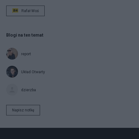
Rafał Woś
Blogi na ten temat
report
Układ Otwarty
dzierzba
Napisz notkę