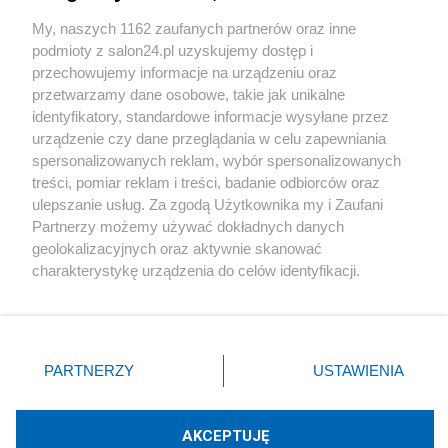
Sport
My, naszych 1162 zaufanych partnerów oraz inne
podmioty z salon24.pl uzyskujemy dostęp i
Społeczeństwo
przechowujemy informacje na urządzeniu oraz
przetwarzamy dane osobowe, takie jak unikalne
Kultura
identyfikatory, standardowe informacje wysyłane przez
urządzenie czy dane przeglądania w celu zapewniania
spersonalizowanych reklam, wybór spersonalizowanych
treści, pomiar reklam i treści, badanie odbiorców oraz
ulepszanie usług. Za zgodą Użytkownika my i Zaufani
X
Facebook
Instagram
Youtube
Partnerzy możemy używać dokładnych danych
geolokalizacyjnych oraz aktywnie skanować
charakterystykę urządzenia do celów identyfikacji.
Web Content Media sp. z o. o. © 2022
Ponieważ cenimy Twoją prywatność, prosimy o zgodę na
korzystanie z tych technologii poprzez kliknięcie
„Akceptuję”. Zgoda jest dobrowolna i zawsze możesz ją
Pomoc
O nas
Praca
Reklama
Kontakt
zmienić/wycofać klikając przycisk ustawień prywatności
PARTNERZY
USTAWIENIA
znajdujący się w lewym dolnym rogu strony
. Niektóre
rodzaje przetwarzania danych nie wymagają zgody
użytkownika, ale masz prawo sprzeciwić się takiemu
AKCEPTUJĘ