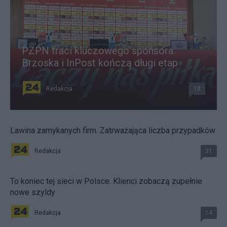
PZPN traci kluczowego sponsora.
Brzoska i InPost kończą długi etap
Redakcja
18
Lawina zamykanych firm. Zatrważająca liczba przypadków
Redakcja
31
To koniec tej sieci w Polsce. Klienci zobaczą zupełnie
nowe szyldy
Redakcja
14