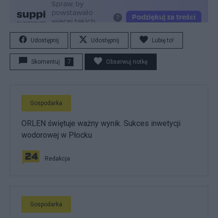
Udostępnij
Udostępnij
Lubię to!
Skomentuj
7
Obserwuj notkę
Gospodarka
ORLEN świętuje ważny wynik. Sukces inwetycji
wodorowej w Płocku
Redakcja
Gospodarka