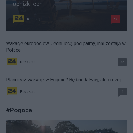
obniżki cen
Redakcja
67
Wakacje europosłów. Jedni lecą pod palmy, inni zostają w
Polsce
Redakcja
35
Planujesz wakacje w Egipcie? Będzie łatwiej, ale drożej
Redakcja
1
#
Pogoda