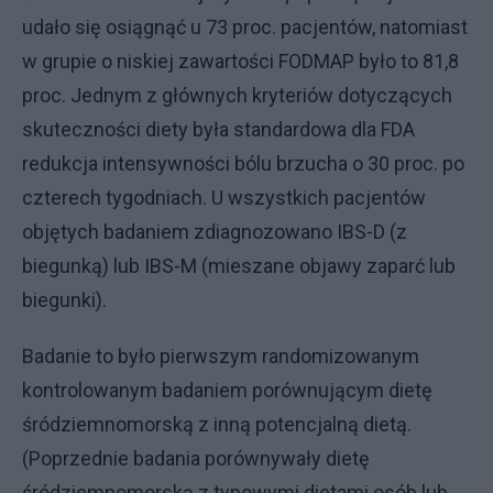
udało się osiągnąć u 73 proc. pacjentów, natomiast
w grupie o niskiej zawartości FODMAP było to 81,8
proc. Jednym z głównych kryteriów dotyczących
skuteczności diety była standardowa dla FDA
redukcja intensywności bólu brzucha o 30 proc. po
czterech tygodniach. U wszystkich pacjentów
objętych badaniem zdiagnozowano IBS-D (z
biegunką) lub IBS-M (mieszane objawy zaparć lub
biegunki).
Badanie to było pierwszym randomizowanym
kontrolowanym badaniem porównującym dietę
śródziemnomorską z inną potencjalną dietą.
(Poprzednie badania porównywały dietę
śródziemnomorską z typowymi dietami osób lub