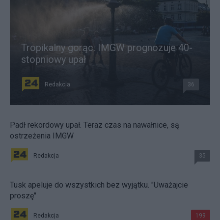
Tropikalny gorąc. IMGW prognozuje 40-
stopniowy upał
Redakcja
36
Padł rekordowy upał. Teraz czas na nawałnice, są
ostrzeżenia IMGW
Redakcja
35
Tusk apeluje do wszystkich bez wyjątku. "Uważajcie
proszę"
Redakcja
199