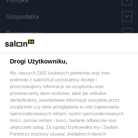
Gospodarka
Rozmaitości
Technologie
Drogi Użytkowniku,
Sport
My, naszych 1162 zaufanych partnerów oraz inne
podmioty z salon24.pl uzyskujemy dostęp i
Społeczeństwo
przechowujemy informacje na urządzeniu oraz
przetwarzamy dane osobowe, takie jak unikalne
Kultura
identyfikatory, standardowe informacje wysyłane przez
urządzenie czy dane przeglądania w celu zapewniania
spersonalizowanych reklam, wybór spersonalizowanych
treści, pomiar reklam i treści, badanie odbiorców oraz
ulepszanie usług. Za zgodą Użytkownika my i Zaufani
X
Facebook
Instagram
Youtube
Partnerzy możemy używać dokładnych danych