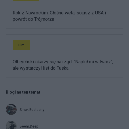
Rok z Nawrockim. Głośne weta, sojusz z USA i
powrót do Trójmorza
Film
Olbrychski skarży się na rząd. "Napluł mi w twarz",
ale wystarczył list do Tuska
Blogi na ten temat
Smok Eustachy
Beem.Deep