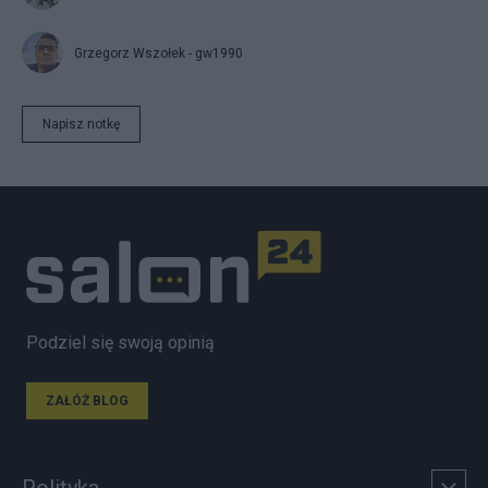
Grzegorz Wszołek - gw1990
Napisz notkę
Podziel się swoją opinią
ZAŁÓŻ BLOG
Polityka