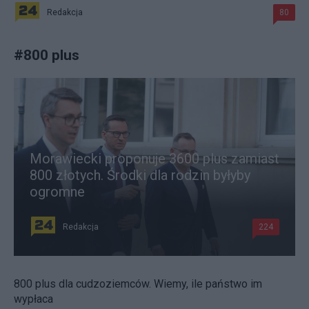
Redakcja
80
#
800 plus
Morawiecki proponuje 3600 plus zamiast
800 złotych. Środki dla rodzin byłyby
ogromne
Redakcja
224
800 plus dla cudzoziemców. Wiemy, ile państwo im
wypłaca