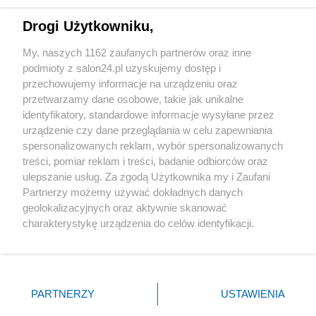
Technologie
Drogi Użytkowniku,
Sport
My, naszych 1162 zaufanych partnerów oraz inne
podmioty z salon24.pl uzyskujemy dostęp i
Społeczeństwo
przechowujemy informacje na urządzeniu oraz
przetwarzamy dane osobowe, takie jak unikalne
Kultura
identyfikatory, standardowe informacje wysyłane przez
urządzenie czy dane przeglądania w celu zapewniania
spersonalizowanych reklam, wybór spersonalizowanych
treści, pomiar reklam i treści, badanie odbiorców oraz
ulepszanie usług. Za zgodą Użytkownika my i Zaufani
X
Facebook
Instagram
Youtube
Partnerzy możemy używać dokładnych danych
geolokalizacyjnych oraz aktywnie skanować
charakterystykę urządzenia do celów identyfikacji.
Web Content Media sp. z o. o. © 2022
Ponieważ cenimy Twoją prywatność, prosimy o zgodę na
korzystanie z tych technologii poprzez kliknięcie
„Akceptuję”. Zgoda jest dobrowolna i zawsze możesz ją
Pomoc
O nas
Praca
Reklama
Kontakt
zmienić/wycofać klikając przycisk ustawień prywatności
PARTNERZY
USTAWIENIA
znajdujący się w lewym dolnym rogu strony
. Niektóre