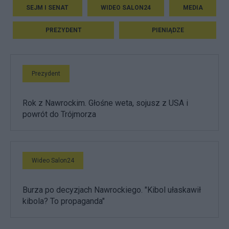
SEJM I SENAT
WIDEO SALON24
MEDIA
PREZYDENT
PIENIĄDZE
Prezydent
Rok z Nawrockim. Głośne weta, sojusz z USA i
powrót do Trójmorza
Wideo Salon24
Burza po decyzjach Nawrockiego. "Kibol ułaskawił
kibola? To propaganda"