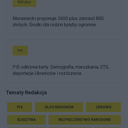
800 plus
Morawiecki proponuje 3600 plus zamiast 800
złotych. Środki dla rodzin byłyby ogromne
PiS
PiS odkrywa karty. Demografia, mieszkania, ETS,
deportacje Ukraińców i rozliczenia
Tematy Redakcja
PIS
GŁOS REGIONÓW
ZDROWIE
ŚLEDZTWA
BEZPIECZEŃSTWO NARODOWE