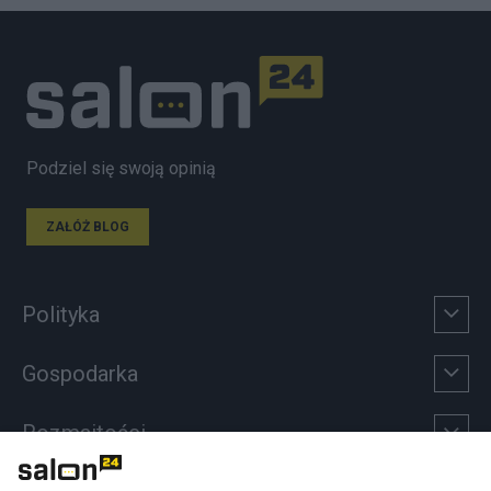
Podziel się swoją opinią
ZAŁÓŻ BLOG
Polityka
Gospodarka
Rozmaitości