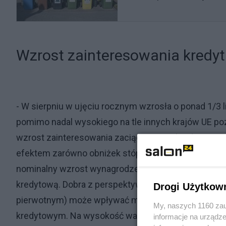
Wzrost zainteresowania kredy
- W sierpniu w ujęciu rocznym wzrosła o ponad 1/3 
pomimo nadal wysokiego na tle innych krajów UE p
wzrost zainteresowania zaciągnięciem kredytu mie
efektem zarówno obniżek stóp procentowych, jak i 
nominalny wzrost wynagrodzeń o 9 proc. rok do rok
kredytową. Dobra z perspektywy kupujących, sytuac
Drogi Użytkow
pierwotnym) może wpływać mobilizująco na kredyto
My, naszych 1160 zau
kredytowym. Na wysokość wartości BIK Indeksu Po
informacje na urządze