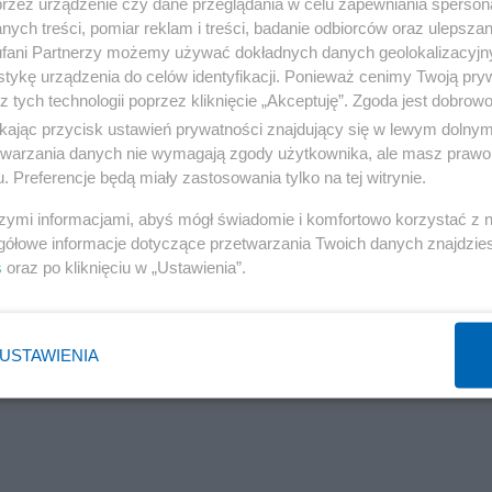
przez urządzenie czy dane przeglądania w celu zapewniania sperson
ższa o 8,6% niż rok temu. W mojej opinii, w kolejnych
ych treści, pomiar reklam i treści, badanie odbiorców oraz ulepszan
wanej kwoty kredytu – wyjaśnia prof. Waldemar Rogowski
fani Partnerzy możemy używać dokładnych danych geolokalizacyjn
tykę urządzenia do celów identyfikacji. Ponieważ cenimy Twoją pry
z tych technologii poprzez kliknięcie „Akceptuję”. Zgoda jest dobro
ikając przycisk ustawień prywatności znajdujący się w lewym dolny
etwarzania danych nie wymagają zgody użytkownika, ale masz prawo 
. Preferencje będą miały zastosowania tylko na tej witrynie.
szymi informacjami, abyś mógł świadomie i komfortowo korzystać z
gółowe informacje dotyczące przetwarzania Twoich danych znajdzi
s
oraz po kliknięciu w „Ustawienia”.
USTAWIENIA