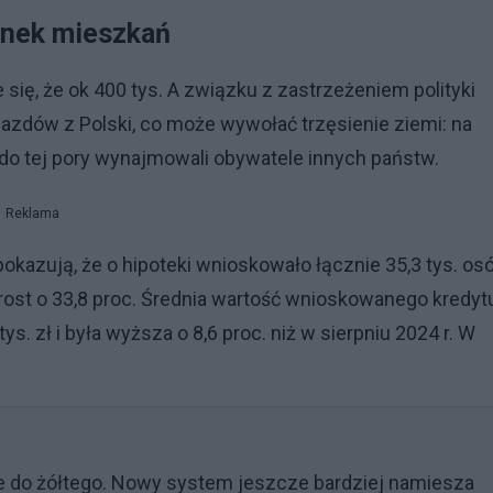
ynek mieszkań
je się, że ok 400 tys. A związku z zastrzeżeniem polityki
zdów z Polski, co może wywołać trzęsienie ziemi: na
 do tej pory wynajmowali obywatele innych państw.
Reklama
kazują, że o hipoteki wnioskowało łącznie 35,3 tys. os
zrost o 33,8 proc. Średnia wartość wnioskowanego kredyt
s. zł i była wyższa o 8,6 proc. niż w sierpniu 2024 r. W
nie do żółtego. Nowy system jeszcze bardziej namiesza