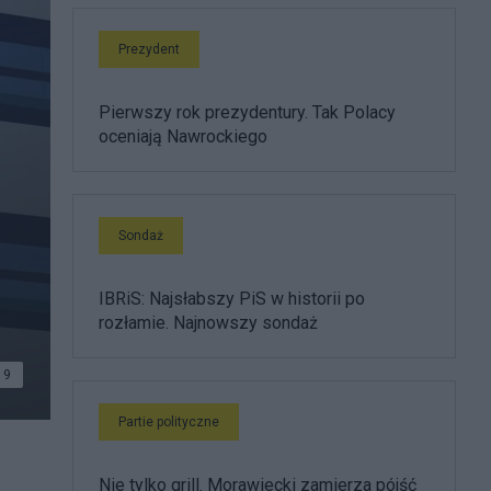
Prezydent
Pierwszy rok prezydentury. Tak Polacy
oceniają Nawrockiego
Sondaż
IBRiS: Najsłabszy PiS w historii po
rozłamie. Najnowszy sondaż
9
Partie polityczne
Nie tylko grill. Morawiecki zamierza pójść