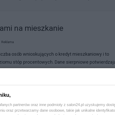
tami na mieszkanie
Reklama
liczba osób wnioskujących o kredyt mieszkaniowy i to
oziomu stóp procentowych. Dane sierpniowe potwierdzaj
szkaniowego. Rosnący popyt na kredyty mieszkaniowe j
oczekiwań na kolejne. Dodatkowym czynnikiem jest
u. Czynniki te bezpośrednio wpływają na rosnącą zdolno
ja na rynku mieszkaniowym (duża oferta na rynku
niku,
biorców i zachęcać do większej aktywności na rynku
fanych partnerów oraz inne podmioty z salon24.pl uzyskujemy dost
pytu duży wpływ ma również średnia kwota wnioskowan
niu oraz przetwarzamy dane osobowe, takie jak unikalne identyfikat