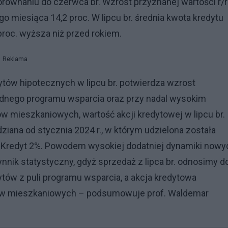
 porównaniu do czerwca br. Wzrost przyznanej wartości r/r
go miesiąca 14,2 proc. W lipcu br. średnia kwota kredytu
proc. wyższa niż przed rokiem.
Reklama
dytów hipotecznych w lipcu br. potwierdza wzrost
dnego programu wsparcia oraz przy nadal wysokim
 mieszkaniowych, wartość akcji kredytowej w lipcu br.
dziana od stycznia 2024 r., w którym udzielona została
Kredyt 2%. Powodem wysokiej dodatniej dynamiki nowy
nnik statystyczny, gdyż sprzedaż z lipca br. odnosimy d
ytów z puli programu wsparcia, a akcja kredytowa
w mieszkaniowych – podsumowuje prof. Waldemar