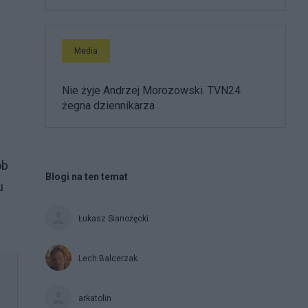
Media
Nie żyje Andrzej Morozowski. TVN24
żegna dziennikarza
ób
Blogi na ten temat
u
Łukasz Sianożęcki
Lech Balcerzak
arkatolin