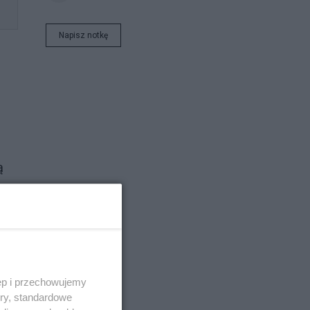
Napisz notkę
ą
est
ść
ęp i przechowujemy
ego
ory, standardowe