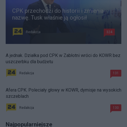
CPK przechodzi do historii i zmienia
nazwę. Tusk właśnie ją ogłosił
Redakcja
324
A jednak. Działka pod CPK w Zabłotni wróci do KOWR bez
uszczerbku dla budżetu
Redakcja
131
Afera CPK. Poleciały głowy w KOWR, dymisje na wysokich
szczeblach
Redakcja
130
Najpopularniejsze