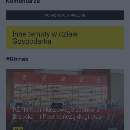
Komentarze
POKAŻ KOMENTARZE (4)
Inne tematy w dziale
Gospodarka
#
Biznes
PZPN traci kluczowego sponsora.
Brzoska i InPost kończą długi etap