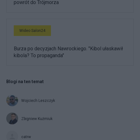
powrót do Trójmorza
Wideo Salon24
Burza po decyzjach Nawrockiego. "Kibol ułaskawił
kibola? To propaganda"
Blogi na ten temat
Wojciech Leszczyk
Zbigniew Kuźmiuk
catrw