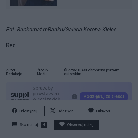
Fot. Bankomat mBanku/Galeria Korona Kielce
Red.
Autor:
Źródło:
© Artykuł jest chroniony prawem
Redakcja
Media
autorskim.
Udostępnij
Udostępnij
Lubię to!
Skomentuj
4
Obserwuj notkę