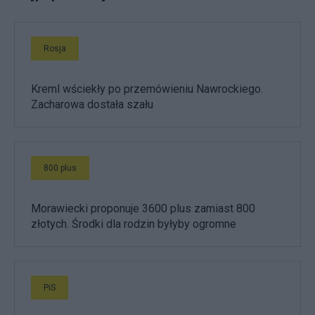
Rosja
Kreml wściekły po przemówieniu Nawrockiego.
Zacharowa dostała szału
800 plus
Morawiecki proponuje 3600 plus zamiast 800
złotych. Środki dla rodzin byłyby ogromne
PiS