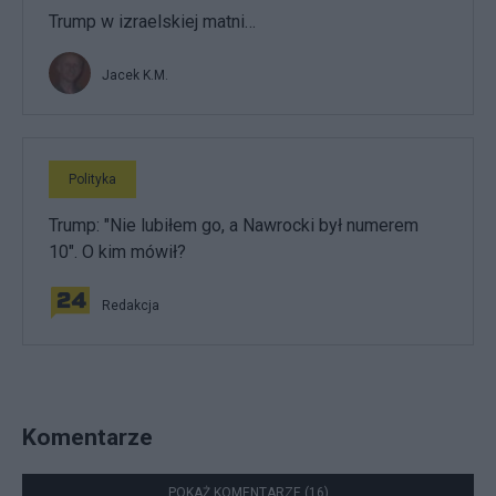
Trump w izraelskiej matni…
Jacek K.M.
Polityka
Trump: "Nie lubiłem go, a Nawrocki był numerem
10". O kim mówił?
Redakcja
Komentarze
POKAŻ KOMENTARZE (16)