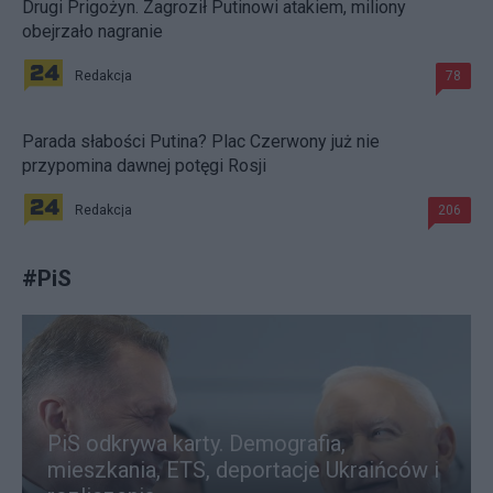
Drugi Prigożyn. Zagroził Putinowi atakiem, miliony
obejrzało nagranie
Redakcja
78
Parada słabości Putina? Plac Czerwony już nie
przypomina dawnej potęgi Rosji
Redakcja
206
#
PiS
PiS odkrywa karty. Demografia,
mieszkania, ETS, deportacje Ukraińców i