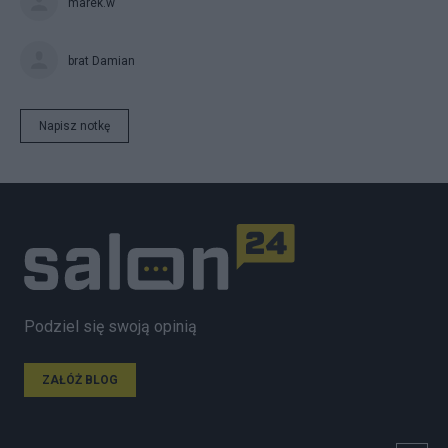
marek.w
brat Damian
Napisz notkę
Podziel się swoją opinią
ZAŁÓŻ BLOG