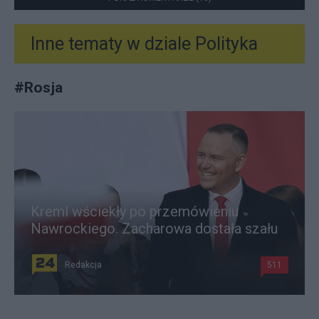
Inne tematy w dziale
Polityka
#
Rosja
Kreml wściekły po przemówieniu
Nawrockiego. Zacharowa dostała szału
Redakcja
511