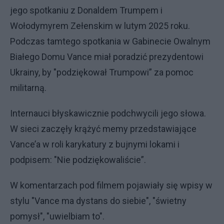
jego spotkaniu z Donaldem Trumpem i
Wołodymyrem Zełenskim w lutym 2025 roku.
Podczas tamtego spotkania w Gabinecie Owalnym
Białego Domu Vance miał poradzić prezydentowi
Ukrainy, by "podziękował Trumpowi” za pomoc
militarną.
Internauci błyskawicznie podchwycili jego słowa.
W sieci zaczęły krążyć memy przedstawiające
Vance’a w roli karykatury z bujnymi lokami i
podpisem: "Nie podziękowaliście”.
W komentarzach pod filmem pojawiały się wpisy w
stylu "Vance ma dystans do siebie", "świetny
pomysł", "uwielbiam to".