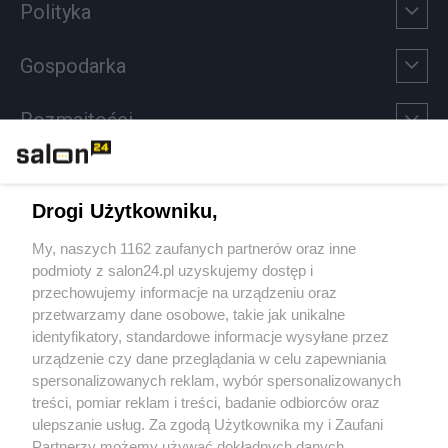
Polityka
Gospodarka
Rozmaitości
Technologie
Drogi Użytkowniku,
Sport
My, naszych 1162 zaufanych partnerów oraz inne
podmioty z salon24.pl uzyskujemy dostęp i
Społeczeństwo
przechowujemy informacje na urządzeniu oraz
przetwarzamy dane osobowe, takie jak unikalne
Kultura
identyfikatory, standardowe informacje wysyłane przez
urządzenie czy dane przeglądania w celu zapewniania
spersonalizowanych reklam, wybór spersonalizowanych
treści, pomiar reklam i treści, badanie odbiorców oraz
ulepszanie usług. Za zgodą Użytkownika my i Zaufani
X
Facebook
Instagram
Youtube
Partnerzy możemy używać dokładnych danych