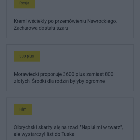
Rosja
Kreml wściekły po przemówieniu Nawrockiego.
Zacharowa dostała szału
800 plus
Morawiecki proponuje 3600 plus zamiast 800
złotych. Środki dla rodzin byłyby ogromne
Film
Olbrychski skarży się na rząd. "Napluł mi w twarz",
ale wystarczył list do Tuska