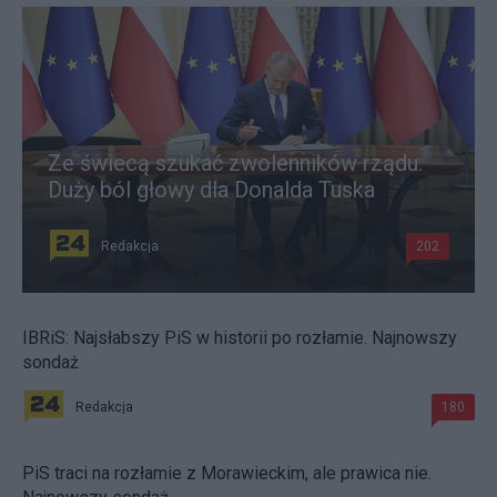
Ze świecą szukać zwolenników rządu.
Duży ból głowy dla Donalda Tuska
Redakcja
202
IBRiS: Najsłabszy PiS w historii po rozłamie. Najnowszy
sondaż
Redakcja
180
PiS traci na rozłamie z Morawieckim, ale prawica nie.