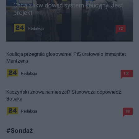
Chcą zlikwidować system kaucyjny. Jest
projekt
Redakcja
82
Koalicja przegrała głosowanie. PiS uratowało immunitet
Mentzena
Redakcja
101
Kaczyński znowu namieszał? Stanowcza odpowiedź
Bosaka
Redakcja
88
#
Sondaż