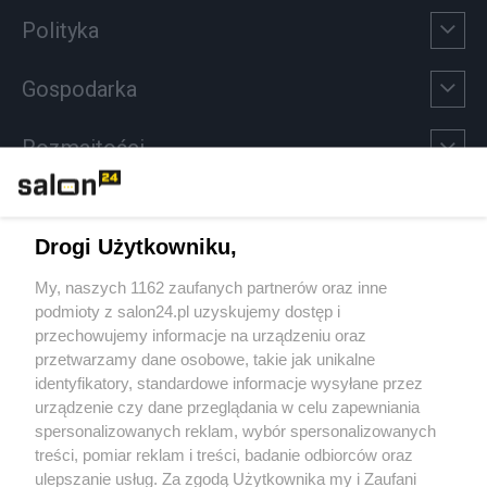
Polityka
Gospodarka
Rozmaitości
Technologie
Drogi Użytkowniku,
Sport
My, naszych 1162 zaufanych partnerów oraz inne
podmioty z salon24.pl uzyskujemy dostęp i
Społeczeństwo
przechowujemy informacje na urządzeniu oraz
przetwarzamy dane osobowe, takie jak unikalne
Kultura
identyfikatory, standardowe informacje wysyłane przez
urządzenie czy dane przeglądania w celu zapewniania
spersonalizowanych reklam, wybór spersonalizowanych
treści, pomiar reklam i treści, badanie odbiorców oraz
ulepszanie usług. Za zgodą Użytkownika my i Zaufani