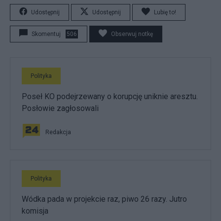
Udostępnij
Udostępnij
Lubię to!
Skomentuj
506
Obserwuj notkę
Polityka
Poseł KO podejrzewany o korupcję uniknie aresztu.
Posłowie zagłosowali
Redakcja
Polityka
Wódka pada w projekcie raz, piwo 26 razy. Jutro
komisja