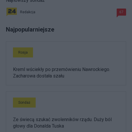
Najnowszy sondaż
Redakcja
67
Najpopularniejsze
Rosja
Kreml wściekły po przemówieniu Nawrockiego.
Zacharowa dostała szału
Sondaż
Ze świecą szukać zwolenników rządu. Duży ból
głowy dla Donalda Tuska