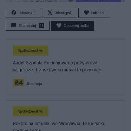
Udostępnij
Udostępnij
Lubię to!
Skomentuj
28
Obserwuj notkę
Społeczeństwo
Audyt Szpitala Południowego potwierdził
najgorsze. Trzaskowski musiał to przyznać
Redakcja
Społeczeństwo
Rekord na lotnisku we Wrocławiu. Te kierunki
podbiły serca