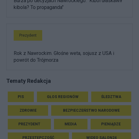
Burza po decyzjach Nawrockiego. "Kibol ułaskawił
kibola? To propaganda"
Prezydent
Rok z Nawrockim. Głośne weta, sojusz z USA i
powrót do Trójmorza
Tematy Redakcja
PIS
GŁOS REGIONÓW
ŚLEDZTWA
ZDROWIE
BEZPIECZEŃSTWO NARODOWE
PREZYDENT
MEDIA
PIENIĄDZE
PRZESTĘPCZOŚĆ
WIDEO SALON24