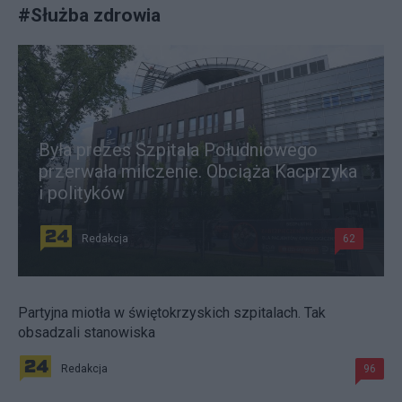
#
Służba zdrowia
Była prezes Szpitala Południowego
przerwała milczenie. Obciąża Kacprzyka
i polityków
Redakcja
62
Partyjna miotła w świętokrzyskich szpitalach. Tak
obsadzali stanowiska
Redakcja
96