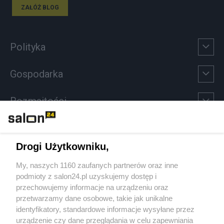
ZAŁÓŻ BLOG
Polityka
Gospodarka
Rozmaitości
Technologie
Drogi Użytkowniku,
Sport
My, naszych 1160 zaufanych partnerów oraz inne
podmioty z salon24.pl uzyskujemy dostęp i
Społeczeństwo
przechowujemy informacje na urządzeniu oraz
przetwarzamy dane osobowe, takie jak unikalne
Kultura
identyfikatory, standardowe informacje wysyłane przez
urządzenie czy dane przeglądania w celu zapewniania