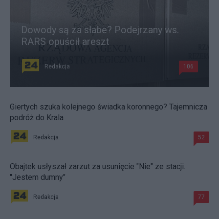
Dowody są za słabe? Podejrzany ws.
RARS opuścił areszt
Redakcja
106
Giertych szuka kolejnego świadka koronnego? Tajemnicza
podróż do Krala
Redakcja
52
Obajtek usłyszał zarzut za usunięcie "Nie" ze stacji.
"Jestem dumny"
Redakcja
77