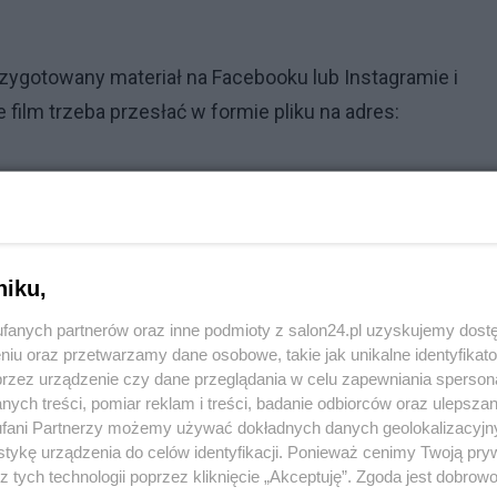
rzygotowany materiał na Facebooku lub Instagramie i
film trzeba przesłać w formie pliku na adres:
 roku o godzinie 23:59. Zwycięzcy zostaną ogłoszeni 1
ę z przedstawicieli Stowarzyszenia Aglomeracja Wrocław
iego Wrocławia.
niku,
Reklama
fanych partnerów oraz inne podmioty z salon24.pl uzyskujemy dost
niu oraz przetwarzamy dane osobowe, takie jak unikalne identyfikat
przez urządzenie czy dane przeglądania w celu zapewniania sperson
ych treści, pomiar reklam i treści, badanie odbiorców oraz ulepszan
fani Partnerzy możemy używać dokładnych danych geolokalizacyjn
 w Polsce. Ich oczekiwania są znacznie wyższe
tykę urządzenia do celów identyfikacji. Ponieważ cenimy Twoją pry
z tych technologii poprzez kliknięcie „Akceptuję”. Zgoda jest dobro