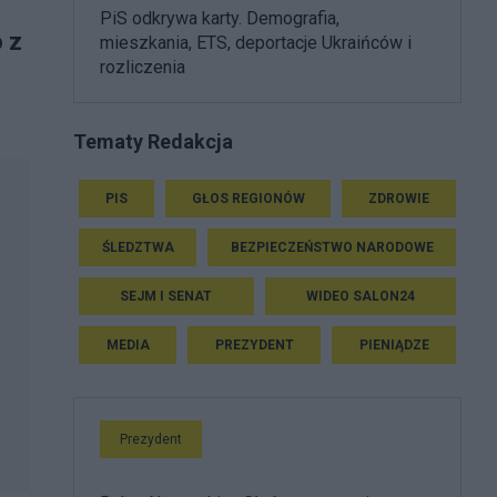
PiS odkrywa karty. Demografia,
 z
mieszkania, ETS, deportacje Ukraińców i
rozliczenia
Tematy Redakcja
PIS
GŁOS REGIONÓW
ZDROWIE
ŚLEDZTWA
BEZPIECZEŃSTWO NARODOWE
SEJM I SENAT
WIDEO SALON24
MEDIA
PREZYDENT
PIENIĄDZE
Prezydent