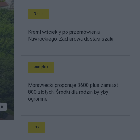
Rosja
Kreml wściekły po przemówieniu
Nawrockiego. Zacharowa dostała szału
800 plus
Morawiecki proponuje 3600 plus zamiast
800 złotych. Środki dla rodzin byłyby
ogromne
0
PiS