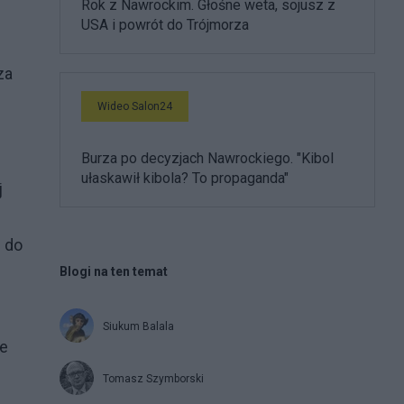
Rok z Nawrockim. Głośne weta, sojusz z
USA i powrót do Trójmorza
za
Wideo Salon24
Burza po decyzjach Nawrockiego. "Kibol
ułaskawił kibola? To propaganda"
j
 do
Blogi na ten temat
Siukum Balala
ce
Tomasz Szymborski