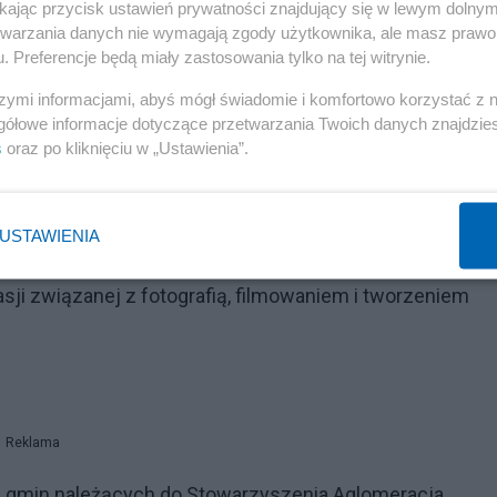
ikając przycisk ustawień prywatności znajdujący się w lewym dolny
etwarzania danych nie wymagają zgody użytkownika, ale masz prawo 
. Preferencje będą miały zastosowania tylko na tej witrynie.
szymi informacjami, abyś mógł świadomie i komfortowo korzystać z
gółowe informacje dotyczące przetwarzania Twoich danych znajdzi
yjne dla osób tworzących treści do mediów
s
oraz po kliknięciu w „Ustawienia”.
yma drona DJI Mini 3 (DJI RC) o wartości ponad 1700 zł
n 4 Adventure Combo, a trzecie miejsce zostanie
USTAWIENIA
d Combo.
sji związanej z fotografią, filmowaniem i tworzeniem
Reklama
a gmin należących do Stowarzyszenia Aglomeracja