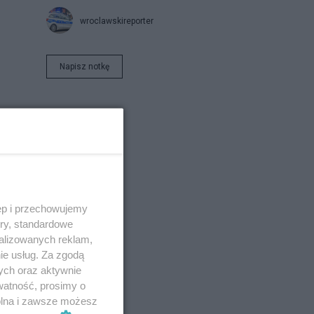
wroclawskireporter
Napisz notkę
5
ska
ęp i przechowujemy
ory, standardowe
alizowanych reklam,
ie usług. Za zgodą
ych oraz aktywnie
watność, prosimy o
wolna i zawsze możesz