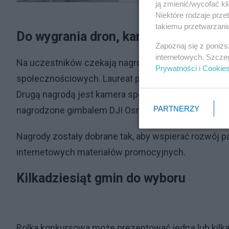
ją zmienić/wycofać kl
Niektóre rodzaje prz
takiemu przetwarzaniu
Do wygrania dron, kamera i gimbal
Zapoznaj się z poniż
internetowych. Szcze
Na uczestników czekają nagrody szczególnie atrakc
Prywatności
i
Cookie
społecznościowych. Laureat pierwszego miejsca otrz
Drugą nagrodą jest kamera sportowa DJI Osmo Actio
PARTNERZY
nagrodzone gimbalem DJI Osmo Mobile 8P Standar
Nagrody zostały dobrane tak, aby wspierać rozwój pa
internetowych materiałów promocyjnych.
Kilkadziesiąt gmin do wyboru
Rolka konkursowa może prezentować jedną lub kilk