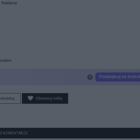
Reklama
orskim.
komentuj
Obserwuj notkę
Ż KOMENTARZE