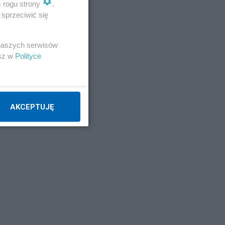
m rogu strony
.
sprzeciwić się
 naszych serwisów
esz w
Polityce
.
AKCEPTUJĘ