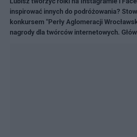
Lubisz tworzyć rolki na Instagramie i Fa
inspirować innych do podróżowania? Sto
konkursem "Perły Aglomeracji Wrocławski
nagrody dla twórców internetowych. Główn