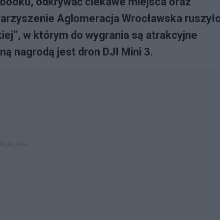
cebooku, odkrywać ciekawe miejsca oraz
warzyszenie Aglomeracja Wrocławska ruszyło
ej”, w którym do wygrania są atrakcyjne
ą nagrodą jest dron DJI Mini 3.