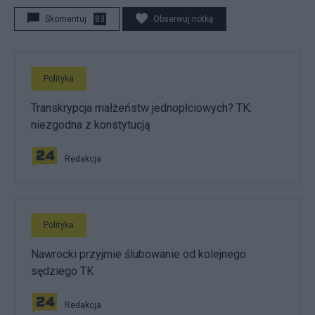
Skomentuj
83
Obserwuj notkę
Polityka
Transkrypcja małżeństw jednopłciowych? TK:
niezgodna z konstytucją
Redakcja
Polityka
Nawrocki przyjmie ślubowanie od kolejnego
sędziego TK
Redakcja