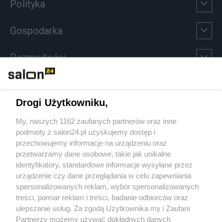
Polityka
Gospodarka
Rozmaitości
Technologie
Drogi Użytkowniku,
Sport
My, naszych 1162 zaufanych partnerów oraz inne
podmioty z salon24.pl uzyskujemy dostęp i
Społeczeństwo
przechowujemy informacje na urządzeniu oraz
przetwarzamy dane osobowe, takie jak unikalne
Kultura
identyfikatory, standardowe informacje wysyłane przez
urządzenie czy dane przeglądania w celu zapewniania
spersonalizowanych reklam, wybór spersonalizowanych
treści, pomiar reklam i treści, badanie odbiorców oraz
ulepszanie usług. Za zgodą Użytkownika my i Zaufani
X
Facebook
Instagram
Youtube
Partnerzy możemy używać dokładnych danych