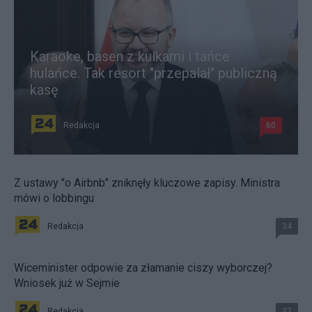
Karaoke, basen z kulkami i tańce
hulańce. Tak resort "przepalał" publiczną
kasę
Redakcja
60
Z ustawy "o Airbnb" zniknęły kluczowe zapisy. Ministra
mówi o lobbingu
Redakcja
34
Wiceminister odpowie za złamanie ciszy wyborczej?
Wniosek już w Sejmie
Redakcja
37