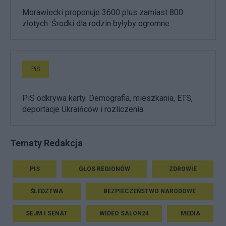
Morawiecki proponuje 3600 plus zamiast 800
złotych. Środki dla rodzin byłyby ogromne
PiS
PiS odkrywa karty. Demografia, mieszkania, ETS,
deportacje Ukraińców i rozliczenia
Tematy Redakcja
PIS
GŁOS REGIONÓW
ZDROWIE
ŚLEDZTWA
BEZPIECZEŃSTWO NARODOWE
SEJM I SENAT
WIDEO SALON24
MEDIA