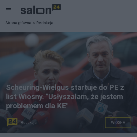
Strona główna
Redakcja
Scheuring-Wielgus startuje do PE z
list Wiosny. "Usłyszałam, że jestem
problemem dla KE"
Redakcja
WIOSNA
Robert Biedroń, Joanna Scheuring-Wielgus. fot.