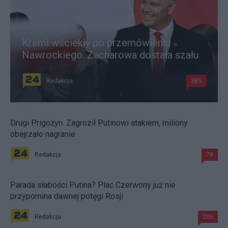
Kreml wściekły po przemówieniu
Nawrockiego. Zacharowa dostała szału
Redakcja
385
Drugi Prigożyn. Zagroził Putinowi atakiem, miliony
obejrzało nagranie
Redakcja
78
Parada słabości Putina? Plac Czerwony już nie
przypomina dawnej potęgi Rosji
Redakcja
206