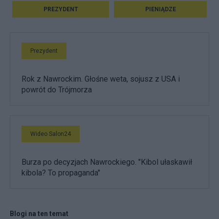
PREZYDENT
PIENIĄDZE
Prezydent
Rok z Nawrockim. Głośne weta, sojusz z USA i
powrót do Trójmorza
Wideo Salon24
Burza po decyzjach Nawrockiego. "Kibol ułaskawił
kibola? To propaganda"
Blogi na ten temat