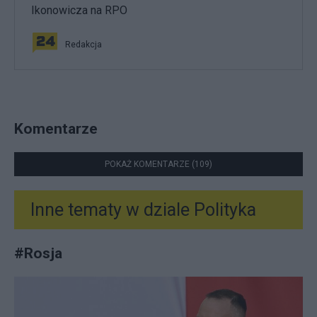
Ikonowicza na RPO
Redakcja
Komentarze
POKAŻ KOMENTARZE (109)
Inne tematy w dziale
Polityka
#
Rosja