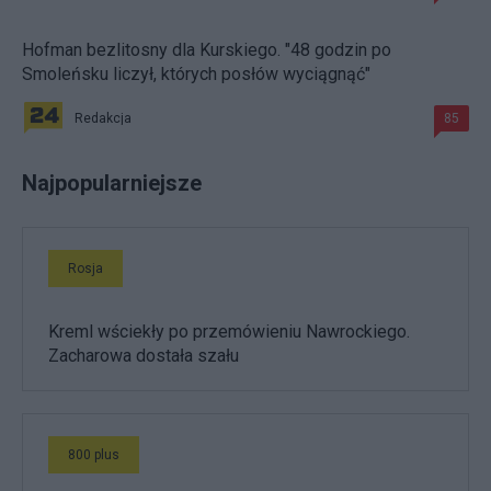
Hofman bezlitosny dla Kurskiego. "48 godzin po
Smoleńsku liczył, których posłów wyciągnąć"
Redakcja
85
Najpopularniejsze
Rosja
Kreml wściekły po przemówieniu Nawrockiego.
Zacharowa dostała szału
800 plus