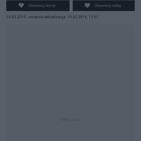
PAP/Rafał Guz
Obserwuj temat
Obserwuj notkę
19.03.2019 , ostatnia aktualizacja: 19.03.2019, 13:51