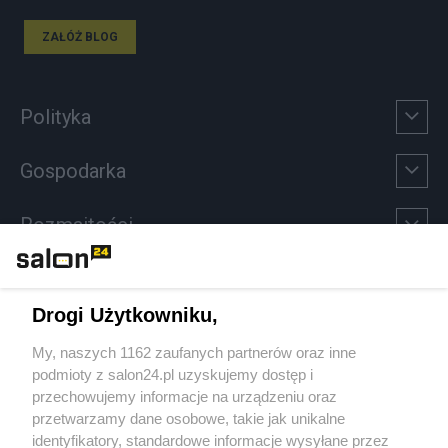
ZAŁÓŻ BLOG
Polityka
Gospodarka
Rozmaitości
Technologie
Drogi Użytkowniku,
Sport
My, naszych 1162 zaufanych partnerów oraz inne
podmioty z salon24.pl uzyskujemy dostęp i
Społeczeństwo
przechowujemy informacje na urządzeniu oraz
przetwarzamy dane osobowe, takie jak unikalne
Kultura
identyfikatory, standardowe informacje wysyłane przez